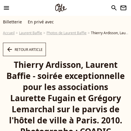
menu
search
newsletter
Billetterie
En privé avec
Accueil
Laurent Baffie
Photos de Laurent Baffie
Thierry Ardisson, Laurent Baffie - soirée exceptionnelle pour les associations Laurette Fugain et Grégory Lemarchal sur le parvis de l'hôtel de ville à Paris. 2010. Photographe : COADIC GUIREC / BESTIMAGE - Photo
arrow_left
RETOUR ARTICLE
Thierry Ardisson, Laurent
Baffie - soirée exceptionnelle
pour les associations
Laurette Fugain et Grégory
Lemarchal sur le parvis de
l'hôtel de ville à Paris. 2010.