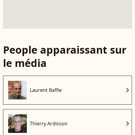
People apparaissant sur
le média
chevron_right
Laurent Baffie
chevron_right
Thierry Ardisson