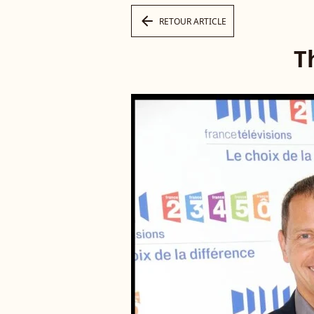
arrow_left
RETOUR ARTICLE
T