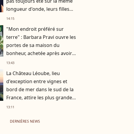
pas toujours été sur la même
longueur d'onde, leurs filles
concernées
14:15
"Mon endroit préféré sur
terre" : Barbara Pravi ouvre les
portes de sa maison du
bonheur, achetée après avoir
été au RSA
13:43
La Château Léoube, lieu
d'exception entre vignes et
bord de mer dans le sud de la
France, attire les plus grandes
stars du monde
13:11
DERNIÈRES NEWS