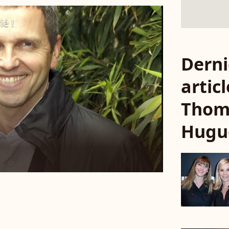
é !
Derni
articl
Thom
Hugu