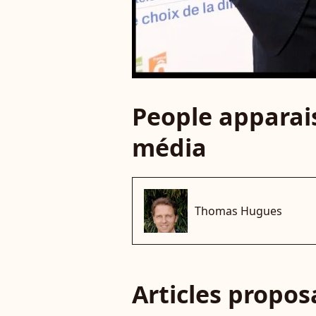
People apparais
média
Thomas Hugues
Articles propo