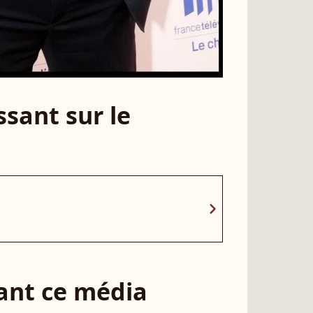
sant sur le
chevron_right
sant ce média