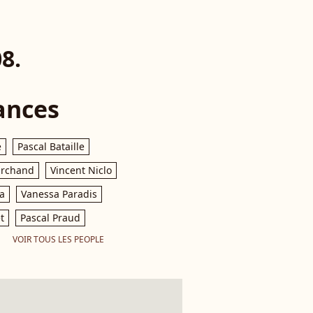
8.
ances
e
Pascal Bataille
archand
Vincent Niclo
a
Vanessa Paradis
t
Pascal Praud
VOIR TOUS LES PEOPLE