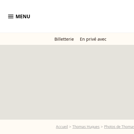
menu
MENU
Billetterie
En privé avec
Accueil
Thomas Hugues
Photos de Thoma