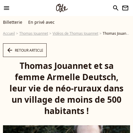
menu
search
newsletter
Billetterie
En privé avec
Accueil
Thomas Jouannet
Vidéos de Thomas Jouannet
Thomas Jouannet et sa femme Armelle Deutsch, leur vie de néo-ruraux dans un village de moins de 500 habitants ! - Vidéo
arrow_left
RETOUR ARTICLE
Thomas Jouannet et sa
femme Armelle Deutsch,
leur vie de néo-ruraux dans
un village de moins de 500
habitants !