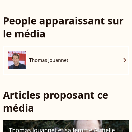
People apparaissant sur
le média
chevron_right
Thomas Jouannet
Articles proposant ce
média
Thomas Jouannet et sa femme Armelle