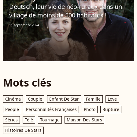
Deutsch, leur vie de néo-ruraux dans un
village de moins de 500 habitants !
11 septembre 2024
Mots clés
Cinéma
Couple
Enfant De Star
Famille
Love
People
Personnalités Françaises
Photo
Rupture
Séries
Télé
Tournage
Maison Des Stars
Histoires De Stars