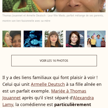
Thomas Jouannet et Armelle Deutsch : Leur fille Mado, parfait mélange de ses parents,
montre son lien fusionnelle avec sa mère
VOIR LES 16 PHOTOS
Il y a des liens familiaux qui font plaisir à voir !
Celui qui unit
Armelle Deutsch
à sa fille aînée en
est un parfait exemple.
Mariée à Thomas
Jouannet
après qu'il s'est séparé d'
Alexandra
Lamy
, la comédienne est
particulièrement