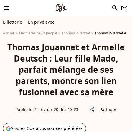
menu
search
newsletter
Billetterie
En privé avec
Accueil
Dernières news people
Thomas Jouannet
Thomas Jouannet et Armelle Deutsch : Leur fille Mado, parfait mélange de ses parents, montre son lien fusionnel avec sa mère
Thomas Jouannet et Armelle
Deutsch : Leur fille Mado,
parfait mélange de ses
parents, montre son lien
fusionnel avec sa mère
Publié le 21 février 2026 à 13:23
Partager
share
Ajoutez Ode à vos sources préférées