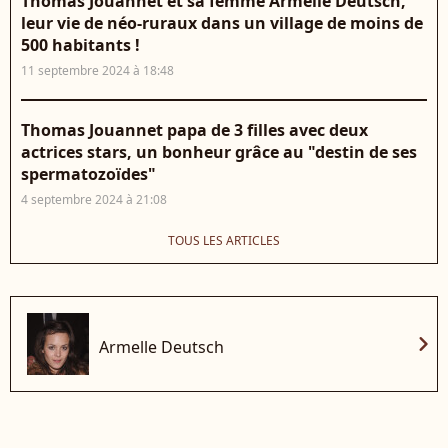
Thomas Jouannet et sa femme Armelle Deutsch,
leur vie de néo-ruraux dans un village de moins de
500 habitants !
11 septembre 2024 à 18:48
Thomas Jouannet papa de 3 filles avec deux
actrices stars, un bonheur grâce au "destin de ses
spermatozoïdes"
4 septembre 2024 à 21:08
TOUS LES ARTICLES
chevron_right
Armelle Deutsch