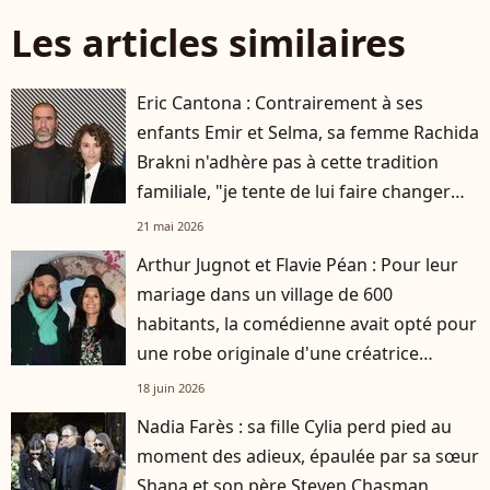
Les articles similaires
Eric Cantona : Contrairement à ses
enfants Emir et Selma, sa femme Rachida
Brakni n'adhère pas à cette tradition
familiale, "je tente de lui faire changer
d'avis"
21 mai 2026
Arthur Jugnot et Flavie Péan : Pour leur
mariage dans un village de 600
habitants, la comédienne avait opté pour
une robe originale d'une créatrice
française
18 juin 2026
Nadia Farès : sa fille Cylia perd pied au
moment des adieux, épaulée par sa sœur
Shana et son père Steven Chasman