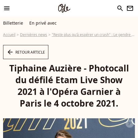
menu
search
newsletter
Billetterie
En privé avec
Accueil
Dernières news
"Reste plus qu'à espérer un crash" : Le gendre de Brigitte Macron s'explique sur son tweet contre Eric Zemmour
arrow_left
RETOUR ARTICLE
Tiphaine Auzière - Photocall
du défilé Etam Live Show
2021 à l'Opéra Garnier à
Paris le 4 octobre 2021.