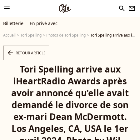
menu
search
newsletter
Billetterie
En privé avec
Accueil
Tori Spelling
Photos de Tori Spelling
Tori Spelling arrive aux iHeartRadio Awards après avoir annoncé qu'elle avait demandé le divorce de son ex-mari Dean McDermott. Los Angeles, CA, USA le 1er avril 2024. Photo by Wil Roberts/Splash News/ABACAPRESS.COM - Photo
arrow_left
RETOUR ARTICLE
Tori Spelling arrive aux
iHeartRadio Awards après
avoir annoncé qu'elle avait
demandé le divorce de son
ex-mari Dean McDermott.
Los Angeles, CA, USA le 1er