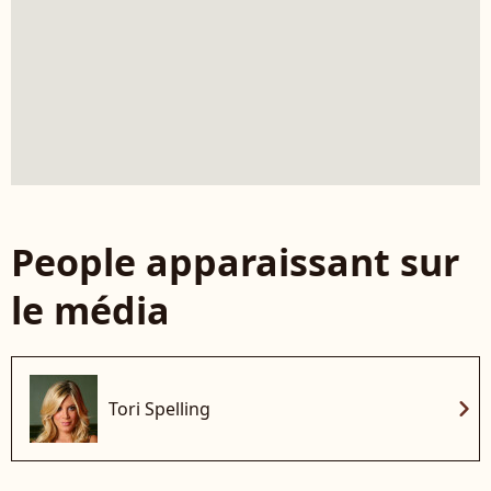
People apparaissant sur
le média
chevron_right
Tori Spelling