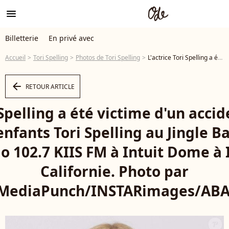
menu
Billetterie
En privé avec
Accueil
Tori Spelling
Photos de Tori Spelling
L'actrice Tori Spelling a été victime d'un accident de voiture avec ses enfants Tori Spelling au Jingle Ball 2025 de iHeartRadio 102.7 KIIS FM à Intuit Dome à Inglewood, Californie. Photo par imageSPACE/MediaPunch/INSTARimages/ABACAPRESS.COM - Photo
arrow_left
RETOUR ARTICLE
 Spelling a été victime d'un acci
enfants Tori Spelling au Jingle Ba
o 102.7 KIIS FM à Intuit Dome à
Californie. Photo par
MediaPunch/INSTARimages/AB