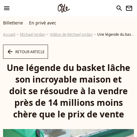
menu
search
newsletter
Billetterie
En privé avec
Accueil
Michael Jordan
Vidéos de Michael Jordan
Une légende du basket lâche son incroyable maison et doit se résoudre à la vendre près de 14 millions moins chère que le prix de vente - Vidéo
arrow_left
RETOUR ARTICLE
Une légende du basket lâche
son incroyable maison et
doit se résoudre à la vendre
près de 14 millions moins
chère que le prix de vente