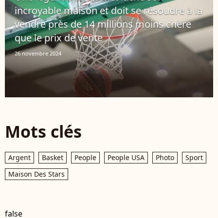
incroyable maison et doit se résoudre à la
vendre près de 14 millions moins chère
que le prix de vente
26 novembre 2024
Mots clés
Argent
Basket
People
People USA
Photo
Sport
Maison Des Stars
false