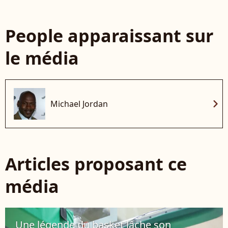
People apparaissant sur
le média
chevron_right
Michael Jordan
Articles proposant ce
média
Une légende du basket lâche son