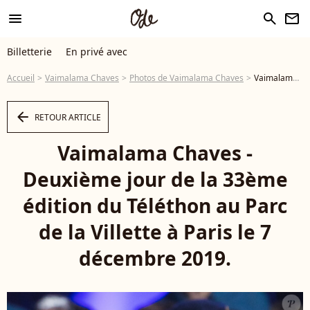
menu
search
newsletter
Billetterie
En privé avec
Accueil
Vaimalama Chaves
Photos de Vaimalama Chaves
Vaimalama Chaves - Deuxième jour de la 33ème édition du Téléthon au Parc de la Villette à Paris le 7 décembre 2019. © Tiziano Da Silva/Bestimage - Photo
arrow_left
RETOUR ARTICLE
Vaimalama Chaves -
Deuxième jour de la 33ème
édition du Téléthon au Parc
de la Villette à Paris le 7
décembre 2019.