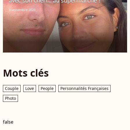
avec son chéri... au supermarché ?
3 septembre 2020
Mots clés
Couple
Love
People
Personnalités Françaises
Photo
false