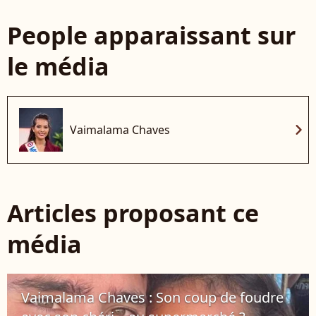
People apparaissant sur
le média
chevron_right
Vaimalama Chaves
Articles proposant ce
média
Vaimalama Chaves : Son coup de foudre