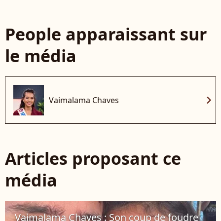
People apparaissant sur
le média
chevron_right
Vaimalama Chaves
Articles proposant ce
média
Vaimalama Chaves : Son coup de foudre