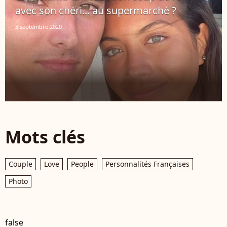
avec son chéri... au supermarché ?
3 septembre 2020
Mots clés
Couple
Love
People
Personnalités Françaises
Photo
false