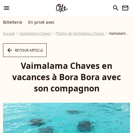
menu
search
newsletter
Billetterie
En privé avec
Accueil
Vaimalama Chaves
Photos de Vaimalama Chaves
Vaimalama Chaves en vacances à Bora Bora avec son compagnon - Photo
arrow_left
RETOUR ARTICLE
Vaimalama Chaves en
vacances à Bora Bora avec
son compagnon