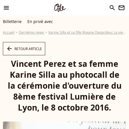
menu
search
newsletter
Billetterie
En privé avec
Accueil
Dernières news
Karine Silla et sa fille Roxane Depardieu: La vie avec Gérard, Julie, Elisabeth...
arrow_left
RETOUR ARTICLE
Vincent Perez et sa femme
Karine Silla au photocall de
la cérémonie d'ouverture du
8ème festival Lumière de
Lyon, le 8 octobre 2016.