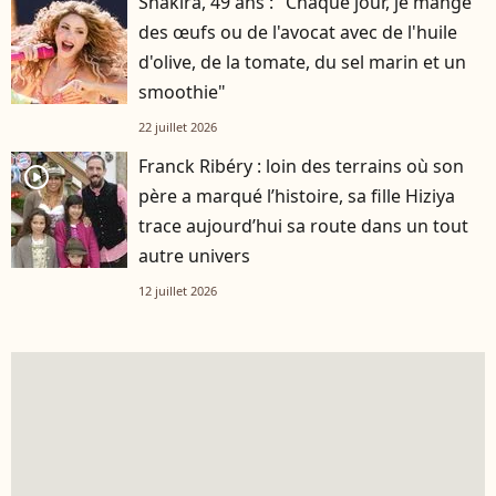
Shakira, 49 ans : "Chaque jour, je mange
des œufs ou de l'avocat avec de l'huile
d'olive, de la tomate, du sel marin et un
smoothie"
22 juillet 2026
Franck Ribéry : loin des terrains où son
player2
père a marqué l’histoire, sa fille Hiziya
trace aujourd’hui sa route dans un tout
autre univers
12 juillet 2026