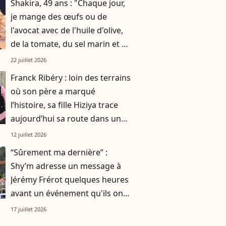
Shakira, 49 ans : "Chaque jour,
je mange des œufs ou de
l'avocat avec de l'huile d'olive,
de la tomate, du sel marin et un
smoothie"
22 juillet 2026
Franck Ribéry : loin des terrains
où son père a marqué
l’histoire, sa fille Hiziya trace
aujourd’hui sa route dans un
tout autre univers
12 juillet 2026
“Sûrement ma dernière” :
Shy’m adresse un message à
Jérémy Frérot quelques heures
avant un événement qu'ils ont
vécu ensemble
17 juillet 2026