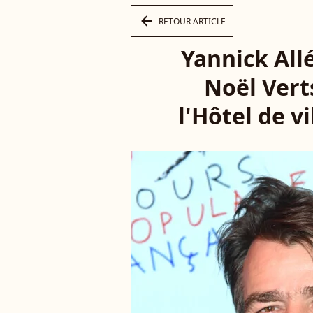
arrow_left
RETOUR ARTICLE
Yannick All
Noël Vert
l'Hôtel de v