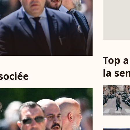
Top a
la se
ssociée