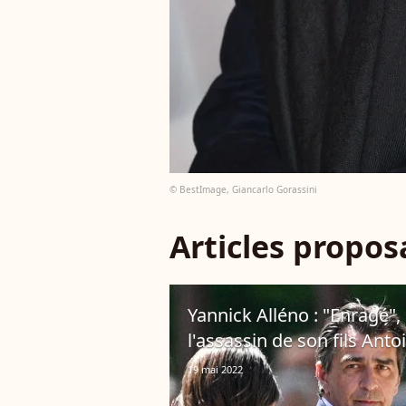
© BestImage, Giancarlo Gorassini
Articles propo
Yannick Alléno : "Enragé",
l'assassin de son fils Anto
19 mai 2022