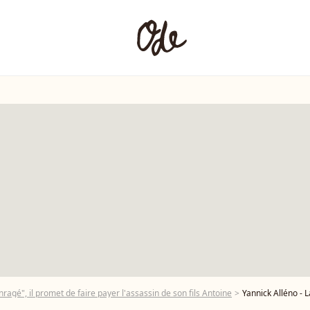
nragé", il promet de faire payer l'assassin de son fils Antoine
Yannick Alléno - Lancement de La Brigade Des Pères Noël