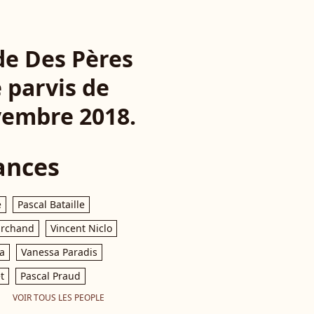
de Des Pères
 parvis de
ovembre 2018.
ances
e
Pascal Bataille
archand
Vincent Niclo
a
Vanessa Paradis
t
Pascal Praud
VOIR TOUS LES PEOPLE