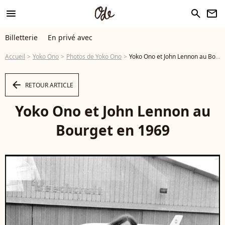
menu
search
newsletter
Billetterie
En privé avec
Accueil
Yoko Ono
Photos de Yoko Ono
Yoko Ono et John Lennon au Bourget en 1969 - Photo
arrow_left
RETOUR ARTICLE
Yoko Ono et John Lennon au
Bourget en 1969