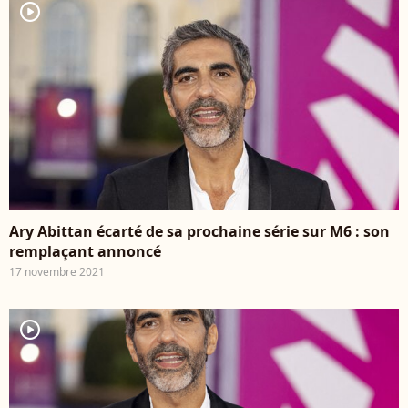
player2
Ary Abittan écarté de sa prochaine série sur M6 : son
remplaçant annoncé
17 novembre 2021
player2