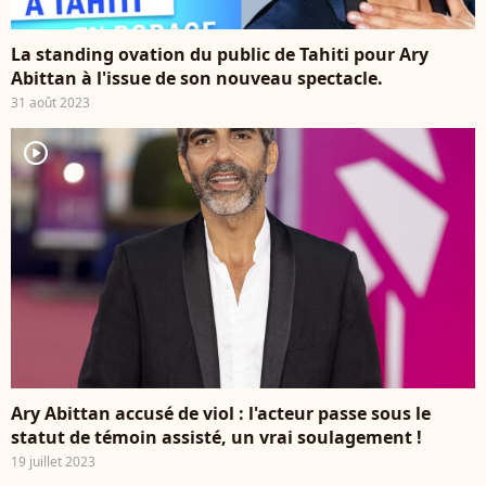
La standing ovation du public de Tahiti pour Ary
Abittan à l'issue de son nouveau spectacle.
31 août 2023
player2
Ary Abittan accusé de viol : l'acteur passe sous le
statut de témoin assisté, un vrai soulagement !
19 juillet 2023