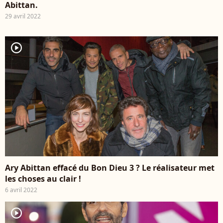
Abittan.
29 avril 2022
player2
Ary Abittan effacé du Bon Dieu 3 ? Le réalisateur met
les choses au clair !
6 avril 2022
player2