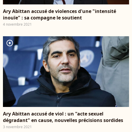
Ary Abittan accusé de violences d'une "intensité
inouïe" : sa compagne le soutient
4 novembre 2021
player2
Ary Abittan accusé de viol : un "acte sexuel
dégradant" en cause, nouvelles précisions sordides
3 novembre 2021