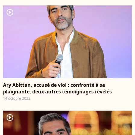
player2
Ary Abittan, accusé de viol : confronté à sa
plaignante, deux autres témoignages révélés
14 octobre 2022
player2