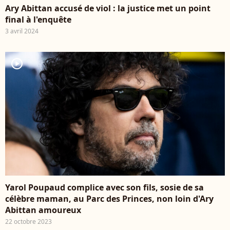
Ary Abittan accusé de viol : la justice met un point
final à l'enquête
3 avril 2024
player2
Yarol Poupaud complice avec son fils, sosie de sa
célèbre maman, au Parc des Princes, non loin d'Ary
Abittan amoureux
22 octobre 2023