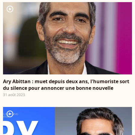
player2
Ary Abittan : muet depuis deux ans, l'humoriste sort
du silence pour annoncer une bonne nouvelle
31 août 2023
player2