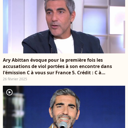
Ary Abittan évoque pour la première fois les
accusations de viol portées à son encontre dans
l'émission C à vous sur France 5. Crédit : C à
vous/France 5
26 février 2025
player2