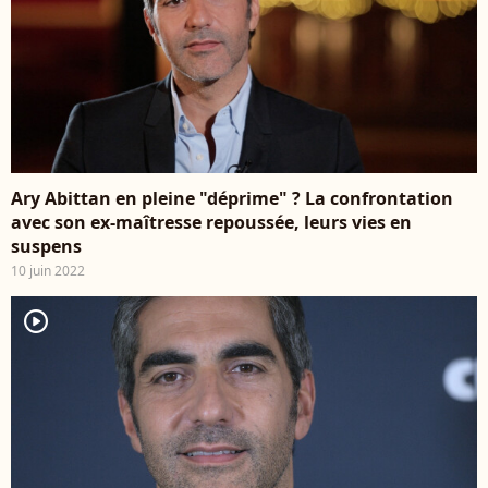
Ary Abittan en pleine "déprime" ? La confrontation
avec son ex-maîtresse repoussée, leurs vies en
suspens
10 juin 2022
player2