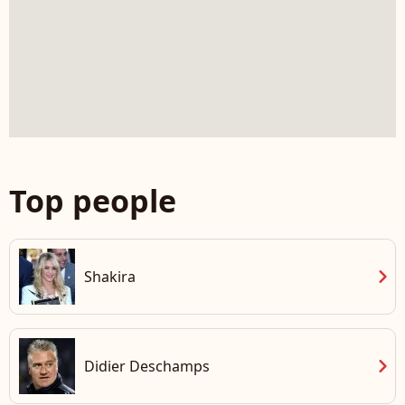
Top people
chevron_right
Shakira
chevron_right
Didier Deschamps