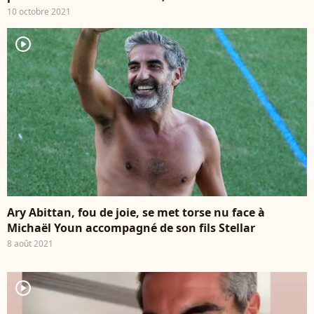
10 octobre 2021
player2
Ary Abittan, fou de joie, se met torse nu face à
Michaël Youn accompagné de son fils Stellar
8 août 2021
player2