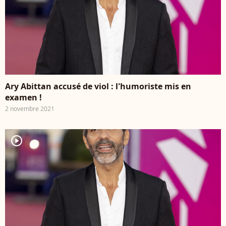
Ary Abittan accusé de viol : l'humoriste mis en
examen !
2 novembre 2021
player2