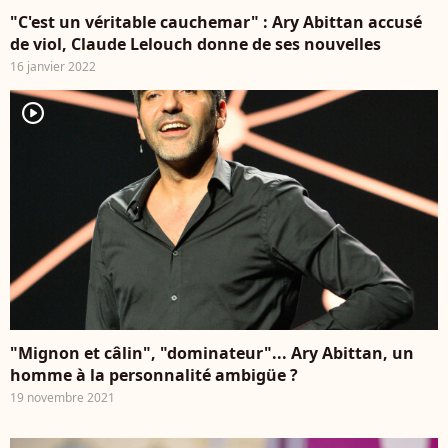
"C'est un véritable cauchemar" : Ary Abittan accusé
de viol, Claude Lelouch donne de ses nouvelles
16 janvier 2022
player2
"Mignon et câlin", "dominateur"... Ary Abittan, un
homme à la personnalité ambigüe ?
19 novembre 2021