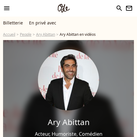
menu
search
newsletter
Billetterie
En privé avec
Accueil
People
Ary Abittan
Ary Abittan en vidéos
Ary Abittan
Acteur, Humoriste, Comédien