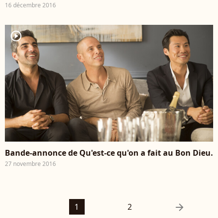
16 décembre 2016
player2
Bande-annonce de Qu'est-ce qu'on a fait au Bon Dieu.
27 novembre 2016
arrow_right
1
2