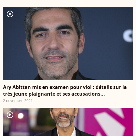
player2
Ary Abittan mis en examen pour viol : détails sur la
très jeune plaignante et ses accusations...
2 novembre 2021
player2