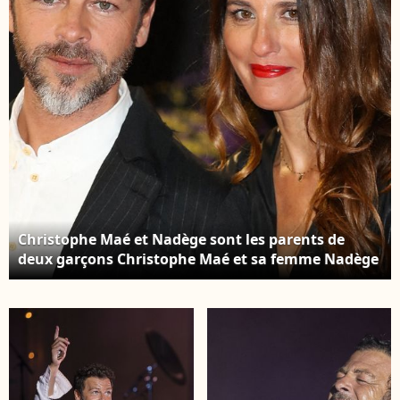
France, le 22 janvier
2011. Photo par
Gouhier-
Gorassini/ABACAPRESS.COM
Christophe Maé et Nadège sont les parents de
deux garçons Christophe Maé et sa femme Nadège
Sarron arrivant au tapis rouge des NRJ Music
Awards 2019 au Palais des Festivals, à Cannes,
dans le sud de la France. Photo par
Shootpix/ABACAPRESS.COM