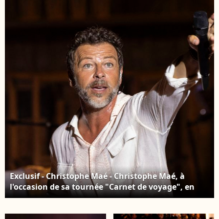
surprises de
au Théâtre de verdure
l'enregistrement de
lors du 40e Festival de
l'émission « La
Ramatuelle. Le 1er
chanson secrète N°14
août 2024 © Cyril
», présentée par N.
Bruneau / Festival de
Aliagas et diffusée le
Ramatuelle /
26 décembre sur TF1, à
Bestimage
Paris, France, le 9
décembre 2025. ©
Jacovides-
Moreau/Bestimage
Exclusif - Christophe Maé - Christophe Maé, à
l'occasion de sa tournée "Carnet de voyage", en
concert au Théâtre de verdure lors du 40ème
Festival de Ramatuelle. Le 1er août 2024. Photo par
Cyril Bruneau / Festival de Ramatuelle / Bestimage