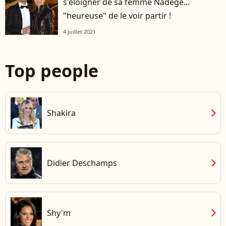
s'éloigner de sa femme Nadège...
"heureuse" de le voir partir !
4 juillet 2021
Top people
chevron_right
Shakira
chevron_right
Didier Deschamps
chevron_right
Shy'm