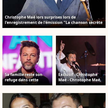
Christophe Maé lors surprises lors de
l'enregistrement de l'émission "La chanson secrète
N°14", présentée par N.Aliagas et diffusée le 26
décembre sur TF1, consacrée à Helena à Paris le 10
Décembre 2025. Photo par J ACOVIDES-MOREAU /
BESTIMAGE
Sa famille reste son
Exclusif - Christophe
refuge dans cette
Maé - Christophe Maé,
période de transition.
à l'occasion de sa
Christophe Maé -
tournée "Carnet de
Enregistrement de
voyage", en concert au
l'émission "Ce soir on
Théâtre de verdure lors
chante pour les 100
du 40ème Festival de