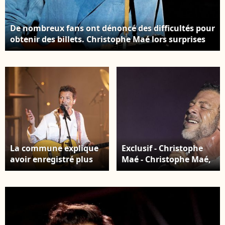
De nombreux fans ont dénoncé des difficultés pour
obtenir des billets. Christophe Maé lors surprises
lors de l'enregistrement de l'émission "La chanson
secrète N°14", présentée par N.Aliagas et diffusée
le 26 décembre sur TF1, consacrée à Helena à Paris
le 10 Décembre 2025. Photo par JACOVIDES-
MOREAU / BESTIMAGE
La commune explique
Exclusif - Christophe
avoir enregistré plus
Maé - Christophe Maé,
de 15 000 demandes
à l'occasion de sa
pour seulement 1 000
tournée "Carnet de
places disponibles.
voyage", en concert au
Christophe Maé -
Théâtre de verdure lors
Christophe Maé, à
du 40ème Festival de