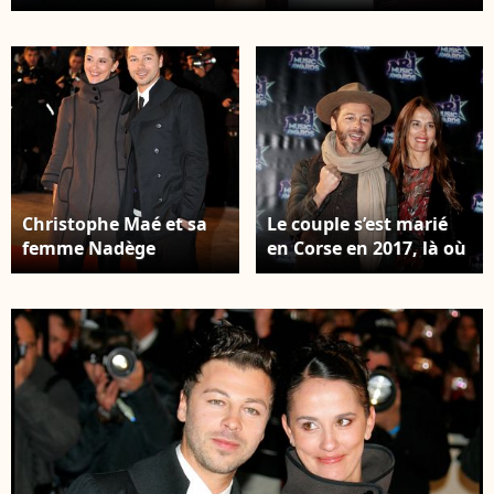
Sidaction à Paris, le 9 septembre 2012. ©
BERTRAND RINDOFF PETROFF / BESTIMAGE
Christophe Maé et sa
Le couple s’est marié
femme Nadège
en Corse en 2017, là où
assistent à la 10ème
leur histoire avait
édition des NRJ Musics
commencé. Christophe
Awards 2009, au Palais
Maé et sa femme
des Festivals de
Nadège à la 18ème
Cannes, France, le 17
cérémonie des "NRJ
janvier 2009. Photo par
Music Awards" au
Orban-
Palais des Festivals à
Gouhier/ABACAPRESS.COM
Cannes, le 12
novembre 2016. ©
Dominique