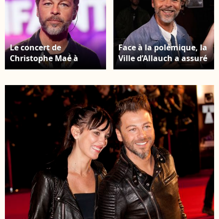
Le concert de
Face à la polémique, la
Christophe Maé à
Ville d’Allauch a assuré
Allauch a affiché
que la vente s'était
complet en quelques
déroulée dans les
minutes seulement.
mêmes conditions
Christophe Maé -
pour tous. Christophe
Enregistrement de
Mae - Backstage avec
l'émission "Ce soir on
les artistes pour les
chante pour les 100
surprises de
ans des droits de
l'enregistrement de
l'enfant, avec l'Unicef",
l'émission "La chanson
présentée par
secrète N°14",
E.Gossuin et J.Anthony.
présentée par
© Christophe Clovis /
N.Aliagas. © Jacovides-
Bestimage
Moreau/Bestimage