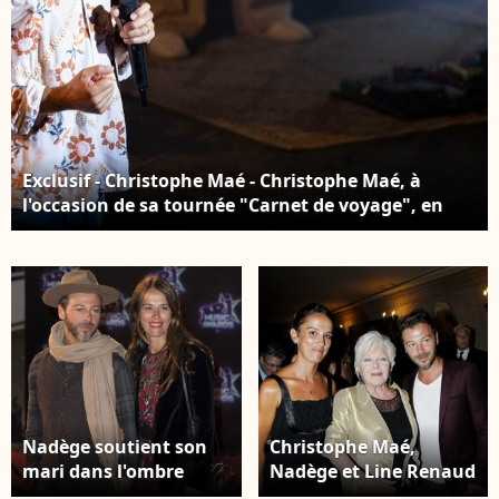
Exclusif - Christophe Maé - Christophe Maé, à
l'occasion de sa tournée "Carnet de voyage", en
concert au Théâtre de verdure lors du 40ème
Festival de Ramatuelle. Le 1er août 2024. © Cyril
Bruneau / Festival de Ramatuelle / Bestimage
Nadège soutient son
Christophe Maé,
mari dans l'ombre
Nadège et Line Renaud
Christophe Mae et sa
- Concert