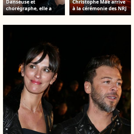
Danseuse et
Christophe Mae arrive
chorégraphe, elle a
à la cérémonie des NRJ
remporté plusieurs
Music Awards 2011 à
récompenses au cours
Cannes. © JACOVIDES-
de sa carrière.
JUNIOR / BESTIMAGE
Christophe Mae et
Nadege Sarron
arrivant à la
cérémonie des NRJ
Music Awards 2014 qui
s'est tenue au Palais
des Festivals à Cannes,
France, le 14 décembre
2013. Photo par
Nicolas
Genin/ABACAPRESS.COM