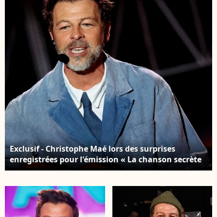
l'occasion de sa
Ramatuelle. Le 1er
tournée "Carnet de
août 2024 © Cyril
voyage", en concert au
Bruneau / Festival de
Théâtre de verdure lors
Ramatuelle /
du 40ème Festival de
Bestimage
Ramatuelle. © Cyril
Bruneau / Festival de
Ramatuelle /
Bestimage
Exclusif - Christophe Maé lors des surprises
enregistrées pour l'émission « La chanson secrète
N°14 », présentée par N. Aliagas et diffusée le 26
décembre sur TF1, consacrée à Helena à Paris le 10
décembre 2025 JACOVIDES-MOREAU / BESTIMAGE