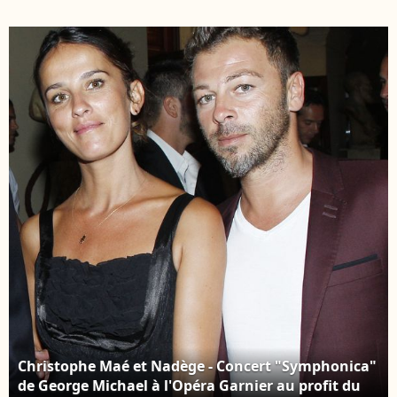
compagne Nadege
"Symphonica" de
Sarron aux 18e NRJ
George Michael à
Music Awards, à
l'Opéra Garnier au
Cannes, le 12
profit du Sidaction à
novembre 2016. Photo
Paris, le 9 septembre
par
2012. © BERTRAND
Syspeo.c/ANDBZ/ABACAPRESS.COM
RINDOFF PETROFF /
BESTIMAGE
Christophe Maé et Nadège - Concert "Symphonica"
de George Michael à l'Opéra Garnier au profit du