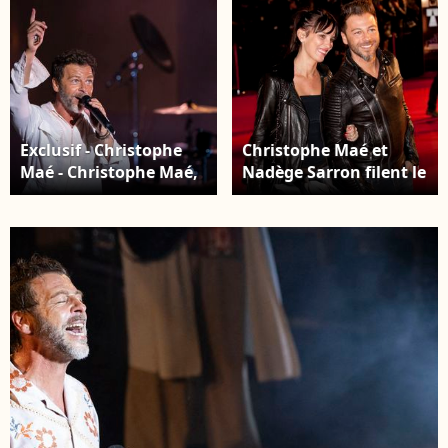
Exclusif - Christophe
Christophe Maé et
Maé - Christophe Maé,
Nadège Sarron filent le
à l'occasion de sa
parfait amour depuis
tournée « Carnet de
plus de vingt ans.
voyage », en concert
Christophe Mae et sa
au Théâtre de verdure
femme Nadege Sarron
lors du 40e Festival de
- 15eme édition des NRJ
Ramatuelle. Le 1er
Music Awards a
août 2024 © Cyril
Cannes. © JLPPA /
Bruneau / Festival de
Bestimage
Ramatuelle /
Bestimage