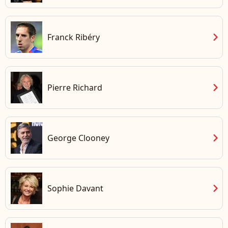
chevron_right
Franck Ribéry
chevron_right
Pierre Richard
chevron_right
George Clooney
chevron_right
Sophie Davant