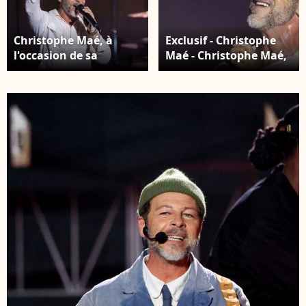
Christophe Maé, à
Exclusif - Christophe
l'occasion de sa
Maé - Christophe Maé,
tournée "Carnet de
à l'occasion de sa
voyage", en concert au
tournée "Carnet de
Théâtre de verdure lors
voyage", en concert au
du 40ème Festival de
Théâtre de verdure lors
Ramatuelle. Le 1er
du 40ème Festival de
août 2024 © Cyril
Ramatuelle. Le 1er
Bruneau / Festival de
août 2024 © Cyril
Ramatuelle /
Bruneau / Festival de
Bestimage
Ramatuelle /
Bestimage