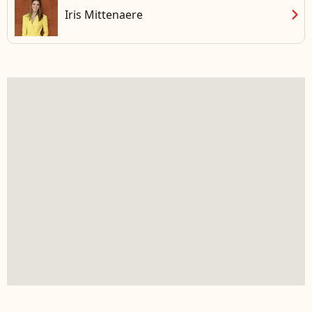
chevron_right
Iris Mittenaere