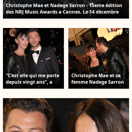
Christophe Mae et Nadege Sarron - 15eme édition
des NRJ Music Awards a Cannes. Le 14 décembre
2013. © JACOVIDES-JUNIOR / BESTIMAGE
“C’est elle qui me porte
Christophe Mae et sa
depuis vingt ans”, a
femme Nadege Sarron
confié le chanteur au
- 15eme édition des NRJ
sujet de son épouse.
Music Awards au
Christophe Mae arrive
Palais des Festivals a
à la cérémonie des NRJ
Cannes le 14 décembre
Music Awards 2011 qui
2013. © JACOVIDES-
se tient au Palais des
JUNIOR / BESTIMAGE
Festivals à Cannes,