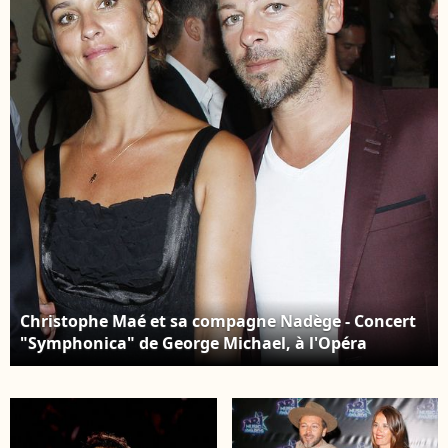
ans des droits de
Ramatuelle. Le 1er
l'enfant, avec l'Unicef",
août 2024. Photo par
présentée par
Cyril Bruneau /
E.Gossuin et J.Anthony
Festival de Ramatuelle
et diffusée le 12 mars
/ Bestimage
sur W9. © Christophe
Clovis / Bestimage
Christophe Maé et sa compagne Nadège - Concert
"Symphonica" de George Michael, à l'Opéra
Garnier, le 9 septembre 2012 @ BERTRAND
RINDOFF PETROFF / BESTIMAGE