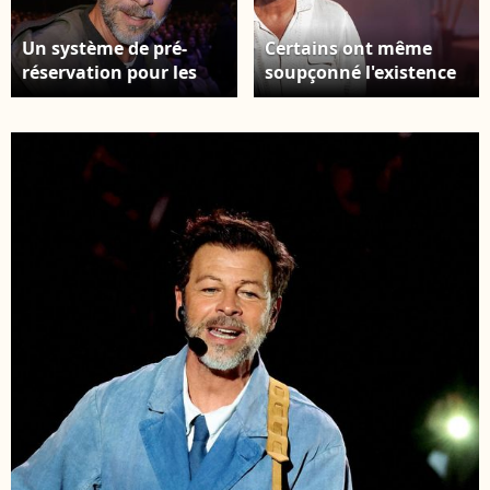
Un système de pré-
Certains ont même
réservation pour les
soupçonné l'existence
habitants devrait être
de passe-droits ou de
mis en place lors des
réservations
prochaines éditions.
anticipées. Christophe
Exclusif - Christophe
Maé, à l'occasion de sa
Maé lors de la générale
tournée "Carnet de
du spectacle "Le roi
voyage", en concert au
soleil" au Dôme de
Théâtre de verdure lors
Paris le 9 décembre
du 40ème Festival de
2025. © Coadic Guirec /
Ramatuelle. Le 1er
Bestimage
août 2024. Photo par
Cyril Bruneau /
Festival de Ramatuelle
/ Bestimage