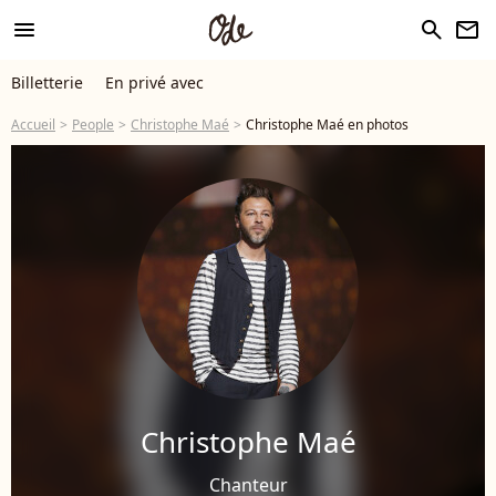
menu
search
newsletter
Billetterie
En privé avec
Accueil
People
Christophe Maé
Christophe Maé en photos
Christophe Maé
Chanteur