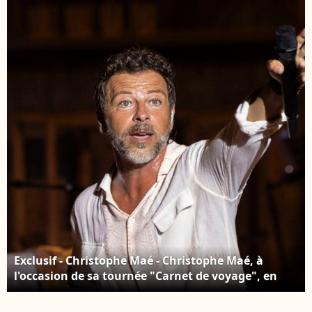
Paris le 9 décembre
femme Nadège Sarron
2025. © Coadic Guirec /
- 21ème édition des NRJ
Bestimage
Music Awards au
Palais des festivals à
Cannes le 9 novembre
2019. © Dominique
Jacovides/Bestimage
Exclusif - Christophe Maé - Christophe Maé, à
l'occasion de sa tournée "Carnet de voyage", en
concert au Théâtre de verdure lors du 40ème
Festival de Ramatuelle. Le 1er août 2024. Photo par