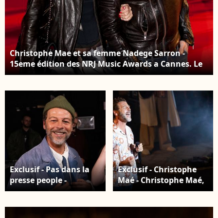
Christophe Mae et sa femme Nadege Sarron -
15eme édition des NRJ Music Awards a Cannes. Le
14 décembre 2013 JLPPA / Bestimage
Exclusif - Pas dans la
Exclusif - Christophe
presse people -
Maé - Christophe Maé,
Christophe Mae - En
à l'occasion de sa
coulisses avec les
tournée « Carnet de
artistes pour les
voyage », en concert