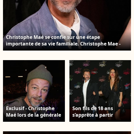
Christophe Maé se confie sur une étape
importante de sa vie familiale. Christophe Mae -
Backstage avec les artistes pour les surprises de
l'enregistrement de l'émission "La chanson secrète
N°14", présentée par N.Aliagas. © Jacovides-
Moreau/Bestimage
Exclusif - Christophe
Son fils de 18 ans
Maé lors de la générale
s’apprête à partir
du spectacle "Le roi
étudier à l’étranger.
soleil" au Dôme de
Christophe Maé et sa