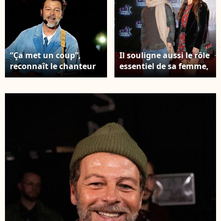
“Ça met un coup”,
Il souligne aussi le rôle
reconnaît le chanteur
essentiel de sa femme,
face à ce départ.
qui a toujours cru en
Christophe Maé lors
lui. Christophe Maé et
surprises lors de
sa compagne Nadège
l'enregistrement de
Sarron lors de la 18ème
l'émission "La chanson
cérémonie des "NRJ
secrète N°14",
Music Awards" au
présentée par
Palais des Festivals à
N.Aliagas et diffusée le
Cannes, le 12
26 décembre sur TF1,
novembre 2016. ©
consacrée à Helena à
Christophe Aubert via
Paris le 10 Décembre
Bestimage
2025. Photo par
JACOVIDES-MOREAU /
BESTIMAGE