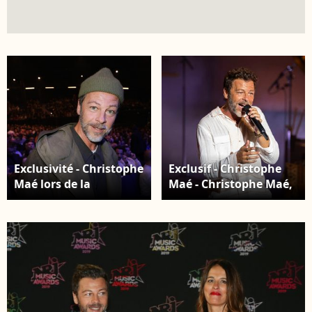
Exclusivité - Christophe
Exclusif - Christophe
Maé lors de la
Maé - Christophe Maé,
répétition générale du
à l'occasion de sa
spectacle « Le Roi
tournée "Carnet de
Soleil » au Dôme de
voyage", en concert au
Paris, le 9 décembre
Théâtre de verdure lors
2025. © Coadic Guirec /
du 40ème Festival de
Bestimage
Ramatuelle. Le 1er
août 2024 Cyril
Bruneau / Festival de