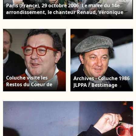
Paris (France), 29 octobre 2006. Le maire du 14e
arrondissement, le chanteur Renaud, Véronique
Colucci, Romain Colucci, Josiane Balasko et le
maire de Paris Bertrand Delanoë lors de
l’inauguration de la place Coluche, dans le 14e
arrondissement. Crédit : Céline Bonnarde /
Bestimage
Coluche visite les
Archives - Coluche 1986
Restos du Coeur de
JLPPA / Bestimage
Liège. Le 16 octobre
2007. Photo par Houin
G/Belpress
/ANDBZ/ABACAPRESS.COM