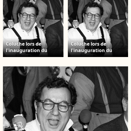
arrondissement. Crédit : Céline Bonnarde /
Bestimage
Coluche lors de
Coluche lors de
l'inauguration du
l'inauguration du
Resto du Coeur de liege
Resto du Coeur de liege
en Belgique le 22
en Belgique le 22
fevrier 1986 - Photo by
fevrier 1986 - Photo by
Houet
Houet
M/Belpress/ANDBZ/ABACAPRESS.COM
M/Belpress/ANDBZ/ABAC