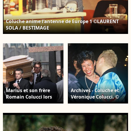
Coluche anime l'antenne de Europe 1 ©LAURENT
SOLA / BESTIMAGE
Marius et son frère
Archives - Coluche et
Romain Colucci lors
Véronique Colucci. ©
des obsèques de
BERTRAND RINDOFF
Véronique Colucci au
PETROFF / BESTIMAGE
cimetière communal
de Montrouge, le 12
avril 2018. © Agence /