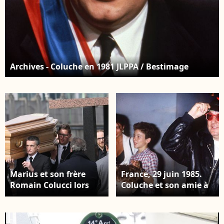
l'a rénové. © Pierre
Perusseau/Bestimage
Archives - Coluche en 1981 JLPPA / Bestimage
Marius et son frère
France, 29 juin 1985.
Romain Colucci lors
Coluche et son amie à
des obsèques de
la sortie de l’émission
Véronique Colucci au
"Champs-Élysées" avec
cimetière communal
ses fils Romain et