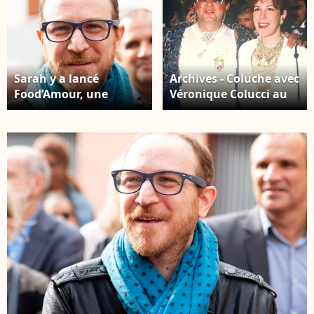
Sarah y a lancé
Archives - Coluche avec
Food’Amour, une
Véronique Colucci au
boutique de street-
Festival International
food proposant des
du film de Cannes. ©
plats faits maison avec
ANGELI-RINDOFF /
des produits locaux.
BESTIMAGE
Exclusif - Marius
Colucci - La ville de
Montrouge rend
hommage à Coluche
lors de l'inauguration
d'une plaque à
l'adresse ou il a grandi,
au 5 avenue Emile
Boutroux juste
derrière la place Emile