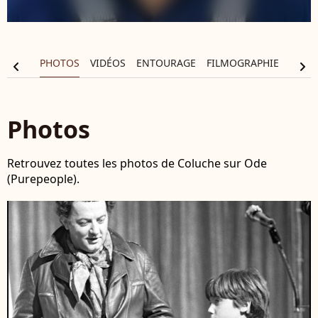
ALITÉS
PHOTOS
VIDÉOS
ENTOURAGE
FILMOGRAPHIE
chevron_left
chevron_right
Photos
Retrouvez toutes les photos de Coluche sur Ode
(Purepeople).