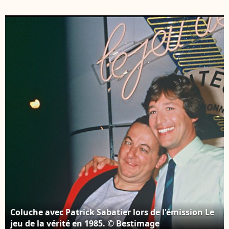
Coluche lors de
en Belgique le 22
l'inauguration du
fevrier 1986 - Photo by
Resto du Coeur de liege
Houet
en Belgique le 22
M/Belpress/ANDBZ/ABAC
fevrier 1986 - Photo by
Houet
M/Belpress/ANDBZ/ABACAPRESS.COM
Coluche avec Patrick Sabatier lors de l'émission Le
jeu de la vérité en 1985. © Bestimage