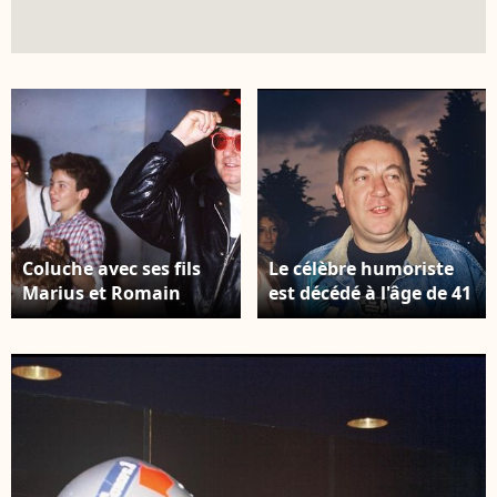
Coluche avec ses fils
Le célèbre humoriste
Marius et Romain
est décédé à l'âge de 41
Colucci à la sortie de
ans le 19 juin 1986 à la
l'émission Champs
suite d'un accident de
Elysées. Crédit :
moto Archives -
AGENCE / BESTIMAGE
Coluche lors d'une
manifestation de
Touche pas à mon pote
avec son fils aîné
Romain Colucci Crédit :