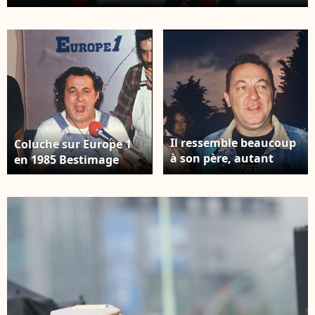
Il ressemble beaucoup
Coluche sur Europe 1
à son père, autant
en 1985 Bestimage
physiquement que par
ses valeurs. Coluche et
son fils Romain.
AGENCE / BESTIMAGE