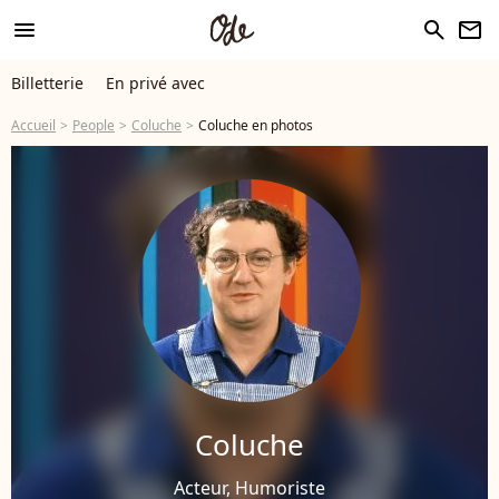
menu
search
newsletter
Billetterie
En privé avec
Accueil
People
Coluche
Coluche en photos
Coluche
Acteur, Humoriste