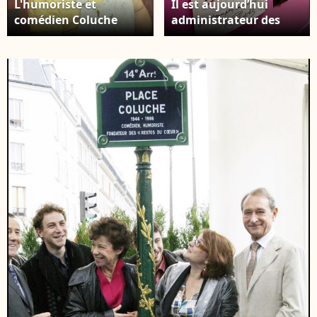
L'humoriste et
Il est aujourd’hui
comédien Coluche
administrateur des
Bestimage
Restos du Cœur.
Illustration lors du
lancement de la 35ème
campagne des Restos
du coeur à Paris le 26
novembre 2019.
Bestimage