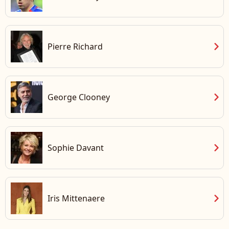
chevron_right
Pierre Richard
chevron_right
George Clooney
chevron_right
Sophie Davant
chevron_right
Iris Mittenaere