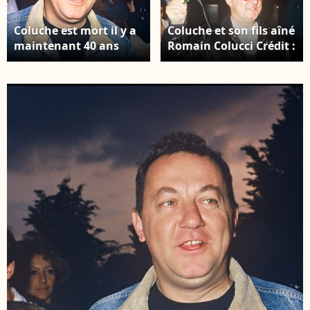
Coluche est mort il y a
Coluche et son fils aîné
maintenant 40 ans
Romain Colucci Crédit :
jour pour jour Archives
AGENCE / BESTIMAGE
- Coluche lors d'une
manifestation de
Touche pas à mon pote
Crédit : AGENCE /
BESTIMAGE