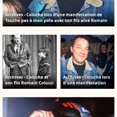
Archives - Coluche lors d'une manifestation de
Touche pas à mon pote avec son fils aîné Romain
Colucci Crédit : AGENCE / BESTIMAGE
Archives - Coluche et
Archives - Coluche lors
son fils Romain Colucci
d'une manifestation
sur scène en 1980.
de Touche pas à mon
Crédit : ASLAN /
pote Crédit : AGENCE /
BESTIMAGE
BESTIMAGE