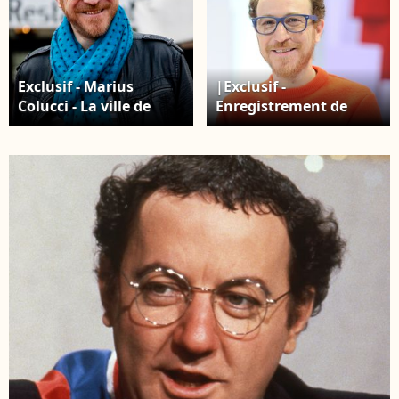
Exclusif - Marius
|Exclusif -
Colucci - La ville de
Enregistrement de
Montrouge rend
l'émission "Vivement
hommage à Coluche
Dimanche" au studio
lors de l'inauguration
Gabriel à Paris,
d'une plaque à
présentée par Michel
l'adresse ou il a grandi,
Drucker et diffusée le
au 5 avenue Emile
29 septembre 2019 ©
Boutroux juste
Guillaume
derrière la place Emile
Gaffiot/Bestimage
Cresp, Montrouge le 19
juin 2019. La sculpture
de sa salopette qui a
été inaugurée en 2011
fait peau neuve
puisque son sculpteur