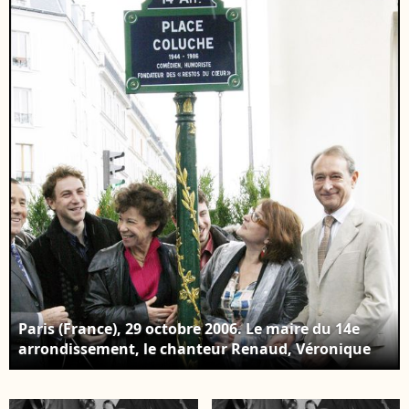
de Montrouge, le 12
Marius. (Photo :
avril 2018. Agence /
AGENCE / BESTIMAGE)
Bestimage
Paris (France), 29 octobre 2006. Le maire du 14e
arrondissement, le chanteur Renaud, Véronique
Colucci, Romain Colucci, Josiane Balasko et le
maire de Paris Bertrand Delanoë lors de
l’inauguration de la place Coluche, dans le 14e