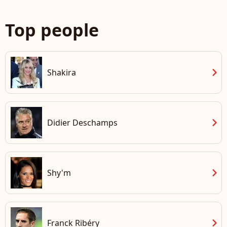
Top people
chevron_right
Shakira
chevron_right
Didier Deschamps
chevron_right
Shy'm
chevron_right
Franck Ribéry