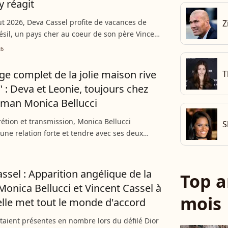
 réagit
t 2026, Deva Cassel profite de vacances de
Z
ésil, un pays cher au coeur de son père Vincent
 jeune mannequin a partagé plusieurs clichés
26
ues...
ge complet de la jolie maison rive
T
 : Deva et Leonie, toujours chez
man Monica Bellucci
rétion et transmission, Monica Bellucci
S
 une relation forte et tendre avec ses deux
a et Léonie Cassel, qu’elle élève chez elle à Paris.
l’aînée...
ssel : Apparition angélique de la
Top a
 Monica Bellucci et Vincent Cassel à
mois
lle met tout le monde d'accord
étaient présentes en nombre lors du défilé Dior