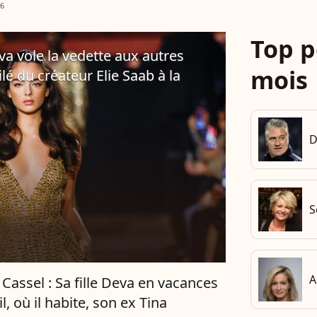
e Guépard" en Sicile. Une relation construite
26
ps,...
Top p
eva vole la vedette aux autres
mois
é du créateur Elie Saab à la
D
S
A
 Cassel : Sa fille Deva en vacances
l, où il habite, son ex Tina