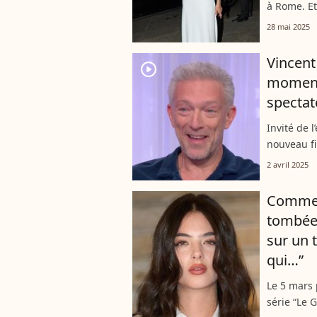
à Rome. Et
Cottin s'e
28 mai 2025
immaculée
Vincent
player2
moment 
spectat
Invité de 
nouveau fi
confier sur
2 avril 2025
actrice tr
Comme s
tombée
sur un 
qui…”
Le 5 mars 
série “Le 