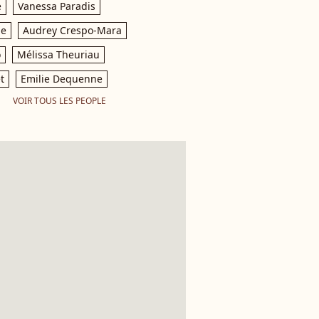
e
Vanessa Paradis
le
Audrey Crespo-Mara
o
Mélissa Theuriau
t
Emilie Dequenne
VOIR TOUS LES PEOPLE