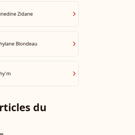
chevron_right
inedine Zidane
chevron_right
hylane Blondeau
chevron_right
hy'm
rticles du