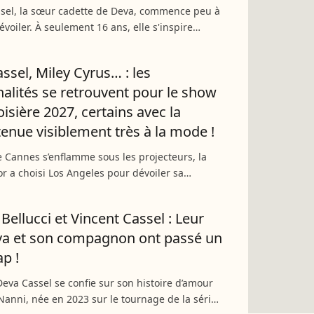
ssel, la sœur cadette de Deva, commence peu à
évoiler. À seulement 16 ans, elle s'inspire
ent de ses célèbres parents et de son aînée,
t notamment...
ssel, Miley Cyrus… : les
alités se retrouvent pour le show
oisière 2027, certains avec la
nue visiblement très à la mode !
 Cannes s’enflamme sous les projecteurs, la
r a choisi Los Angeles pour dévoiler sa
 Croisière 2027. Entre la tenue très colorée de
 et celles...
Bellucci et Vincent Cassel : Leur
eva et son compagnon ont passé un
ap !
Deva Cassel se confie sur son histoire d’amour
Nanni, née en 2023 sur le tournage de la série