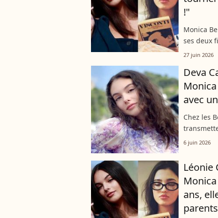
!"
Monica Bel
ses deux f
d'ailleurs
27 juin 2026
Cassel,...
Deva Cas
Monica 
avec un
Chez les Be
transmette
L'irrésist
6 juin 2026
provençale
Léonie C
Monica B
ans, ell
parents