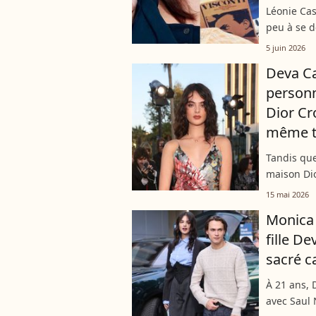
Léonie Ca
peu à se d
naturellem
5 juin 2026
partagean
Deva Ca
personn
Dior Cr
même te
Tandis que
maison Dio
collection
15 mai 2026
Deva Cassel
Monica 
fille D
sacré c
À 21 ans, 
avec Saul 