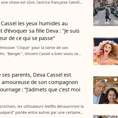
 une chose est sûre, l'actrice française Camille
st dévoilée dans une tenue élégante : une robe
...
 Cassel les yeux humides au
d’évoquer sa fille Deva : "Je suis
eur de ce qui se passe"
l’émission "Clique" pour la sortie de son
lm, "Banger", Vincent Cassel a bien voulu se
 sa fille Deva, qui est en train de devenir une
ès demandée....
es parents, Deva Cassel est
 amoureuse de son compagnon
tournage : “J’admets que c’est moi
prochain, les utilisateurs Netflix découvriront la
Guépard” portée entre autres par une certaine