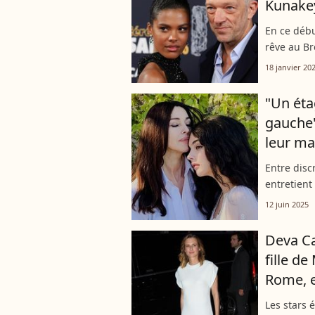
Kunakey
En ce débu
rêve au Br
Cassel. La
18 janvier 20
paradisiaq
"Un éta
gauche"
leur ma
Entre disc
entretient
filles, Dev
12 juin 2025
Tandis que 
Deva Ca
fille de
Rome, e
Les stars 