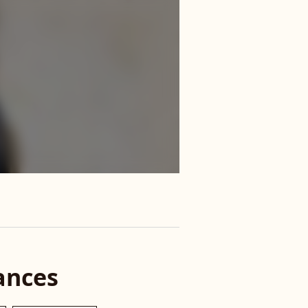
ances