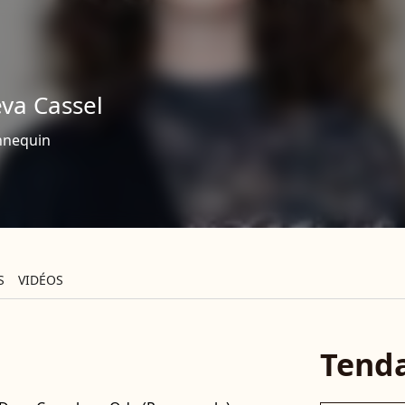
va Cassel
nequin
S
VIDÉOS
Tend