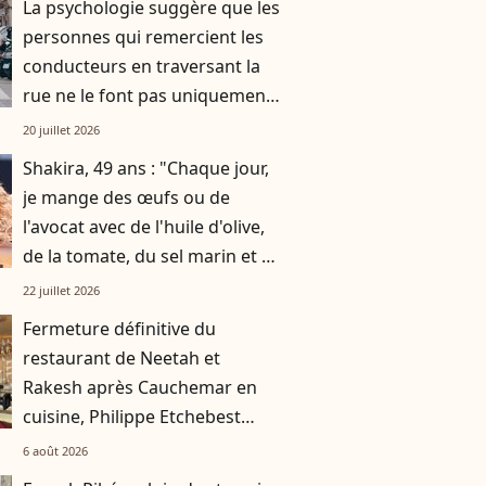
La psychologie suggère que les
personnes qui remercient les
conducteurs en traversant la
rue ne le font pas uniquement
par gratitude
20 juillet 2026
Shakira, 49 ans : "Chaque jour,
je mange des œufs ou de
l'avocat avec de l'huile d'olive,
de la tomate, du sel marin et un
smoothie"
22 juillet 2026
Fermeture définitive du
restaurant de Neetah et
Rakesh après Cauchemar en
cuisine, Philippe Etchebest
pensait les avoir sauvés
6 août 2026