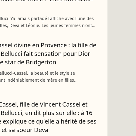
luci n'a jamais partagé l'affiche avec l'une des
illes, Deva et Léonie. Les jeunes femmes n'ont
 pas plus donné la réplique à leur père, Vincent
sel divine en Provence : la fille de
Bellucci fait sensation pour Dior
e star de Bridgerton
llucci-Cassel, la beauté et le style se
nt indéniablement de mère en filles.
ible Deva Cassel, 21 ans, réalise une escapade
 pour le tout nouveau...
assel, fille de Vincent Cassel et
ellucci, en dit plus sur elle : à 16
e explique ce qu'elle a hérité de ses
 et sa soeur Deva