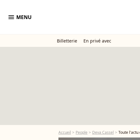
menu
MENU
Billetterie
En privé avec
Accueil
People
Deva Cassel
Toute l'actu