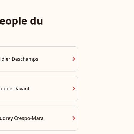
eople du
chevron_right
idier Deschamps
chevron_right
ophie Davant
chevron_right
udrey Crespo-Mara