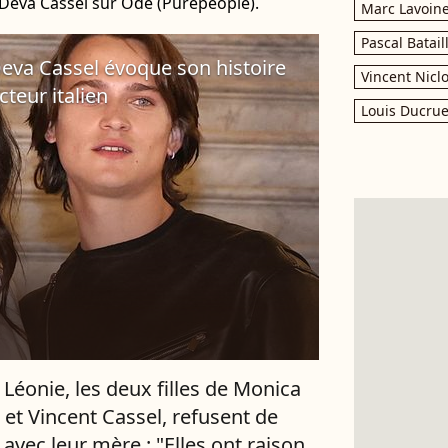
 Deva Cassel sur Ode (Purepeople).
Marc Lavoin
Pascal Batail
 Deva Cassel évoque son histoire
Vincent Nicl
cteur italien
Louis Ducrue
 Léonie, les deux filles de Monica
i et Vincent Cassel, refusent de
 avec leur mère : "Elles ont raison