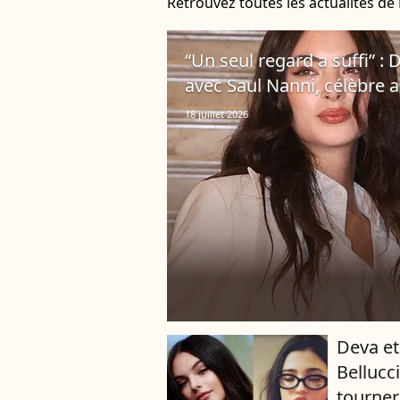
Retrouvez toutes les actualités de
“Un seul regard a suffi” :
avec Saul Nanni, célèbre a
18 juillet 2026
Deva et
Bellucc
tourner