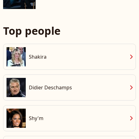
Top people
chevron_right
Shakira
chevron_right
Didier Deschamps
chevron_right
Shy'm