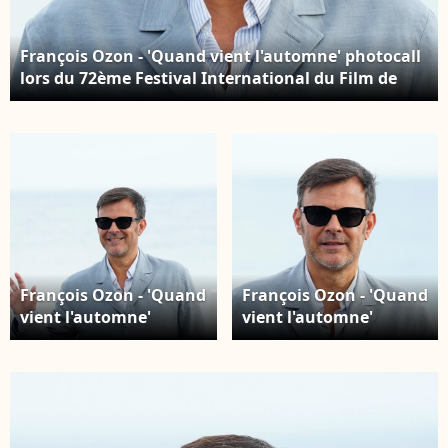
François Ozon - 'Quand vient l'automne' photocall
lors du 72ème Festival International du Film de
San Sebastian.San Sebastian - 22 septembre 2024.
© Lalo Yasky/Bestimage
François Ozon - 'Quand
François Ozon - 'Quand
vient l'automne'
vient l'automne'
photocall lors du
photocall lors du
72ème Festival
72ème Festival
International du Film
International du Film
de San Sebastian.San
de San Sebastian.San
Sebastian - 22
Sebastian - 22