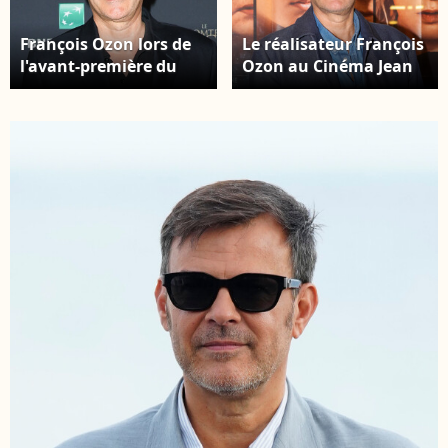
François Ozon lors de
Le réalisateur François
l'avant-première du
Ozon au Cinéma Jean
film "Le Comte de
Eustache à Pessac en
Monte-Cristo" au
Gironde, le 19
Grand Rex à Paris le 20
septembre 2024, pour
juin 2024. © Coadic
l'avant-première du
Guirec / Olivier Borde /
film 'Quand vient
Bestimage Belgique
l'automne". © Jean-
Première du film " Le
Marc Lhomer /
Comte de Monte Cristo
Bestimage
" au Grand Rex à Paris
le 20 juin 2024