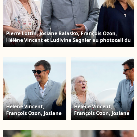
Pierre Lottin, Josiane Balasko, François Ozon,
Hélène Vincent et Ludivine Sagnier au photocall du
film "Quand vient l'automne" lors de la 72ème
édition du festival international du film de San
Sebastian (Saint Sébastien) SSIFF le 22 septembre
2024
Helene Vincent,
Helene Vincent,
François Ozon, Josiane
François Ozon, Josiane
Balasko - ´Quand vient
Balasko - ´Quand vient
l'automne (When Fall
l'automne (When Fall
Is Coming) photocall
Is Coming) photocall