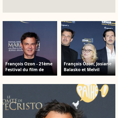
François Ozon - 21ème
François Ozon, Josiane
Festival du film de
Balasko et Melvil
Marrakech au Maroc le
Poupaud - Photocall du
1er décembre 2024. ©
"Déjeuner des
Dominique
Nommés de la 45e
Jacovides/Bestimage
édition des César 2020"
au restaurant le
Fouquet's à Paris,
France. Le 9 février
2020. © Olivier