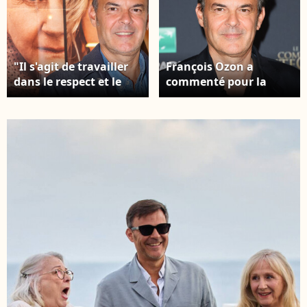
"Il s'agit de travailler
François Ozon a
dans le respect et le
commenté pour la
consentement" Le
première fois les
réalisateur François
accusations de viol
Ozon au Cinéma Jean
contre l'Abbé Pierre
Eustache à Pessac en
François Ozon lors de
Gironde, le 19
l'avant-première du
septembre 2024, pour
film "Le Comte de
l'avant-première du
Monte-Cristo" au
film 'Quand vient
Grand Rex à Paris. ©
l'automne". © Jean-
Coadic Guirec / Olivier
Marc Lhomer /
Borde / Bestimage
Bestimage