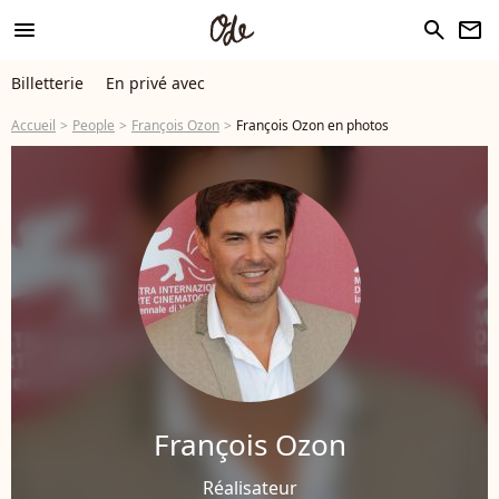
menu
search
newsletter
Billetterie
En privé avec
Accueil
People
François Ozon
François Ozon en photos
François Ozon
Réalisateur