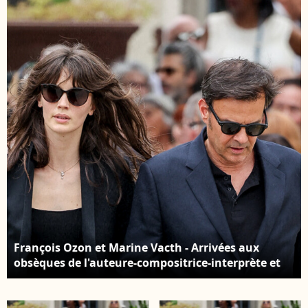
during 72nd San
during 72nd San
Sebastian
Sebastian
International Film
International Film
Festival.San Sebastian
Festival.San Sebastian
- September 22, 2024. ©
- September 22, 2024. ©
Lalo Yasky/Bestimage
Lalo Yasky/Bestimage
François Ozon et Marine Vacth - Arrivées aux
obsèques de l'auteure-compositrice-interprète et
actrice française Françoise Hardy au crématorium
du cimetière du Père-Lachaise à Paris, France, le 20
juin 2024. © Jacovides-Moreau/Bestimage