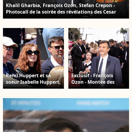
Khalil Gharbia, François Ozon, Stefan Crepon -
Photocall de la soirée des révélations des Cesar
2023 au Trianon à Paris le 16 janvier 2023. © Olivier
Borde/Bestimage
Remi Huppert et sa
Exclusif - François
soeur Isabelle Huppert,
Ozon - Montée des
François Ozon - Les
marches du film "Les
célébrités dans les
Amandiers" lors du 75e
tribunes lors des
Festival de Cannes. Le
internationaux de
22 mai 2022. © Unique
France de Tennis de
Agency / Bestimage
Roland Garros 2022 à
Paris, France, le 2 juin