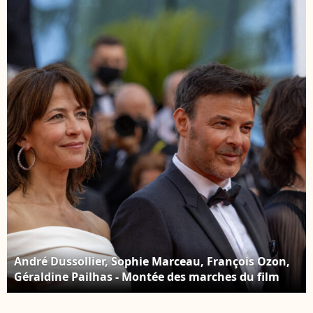
Montée des marches
passé" lors du 74e
du film "Tout s'est bien
Festival de Cannes. Le
passé" lors du 74e
7 juillet 2021. © Borde-
Festival de Cannes. Le
Jacovides-Moreau /
7 juillet 2021. © Borde-
Bestimage
Jacovides-Moreau /
Bestimage
André Dussollier, Sophie Marceau, François Ozon,
Géraldine Pailhas - Montée des marches du film
"Tout s'est bien passé" lors du 74e Festival de
Cannes. Le 7 juillet 2021. © Borde-Jacovides-