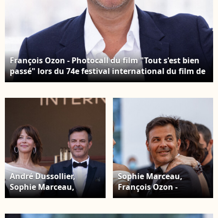
François Ozon - Photocall du film "Tout s'est bien
passé" lors du 74e festival international du film de
Cannes. Le 8 juillet 2021. © Borde / Jacovides /
Moreau / Bestimage
André Dussollier,
Sophie Marceau,
Sophie Marceau,
François Ozon -
François Ozon,
Montée des marches
Géraldine Pailhas -
du film "Tout s'est bien