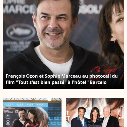
2022. © Dominique
Jacovides/Bestimage
François Ozon et Sophie Marceau au photocall du
film "Tout s'est bien passé" à l'hôtel "Barcelo
Torre" à Madrid, le 27 janvier 2022. © Jack
Abuin/Zuma Press/Bestimage