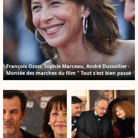
François Ozon, Sophie Marceau, André Dussollier -
Montée des marches du film " Tout s'est bien passé
" lors du 74ème Festival International du Film de
Cannes. Le 7 juillet 2021 © Borde-Jacovides-Moreau
/ Bestimage