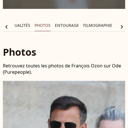
IE
ACTUALITÉS
PHOTOS
ENTOURAGE
FILMOGRAPHIE
chevron_left
chevron_right
Photos
Retrouvez toutes les photos de François Ozon sur Ode
(Purepeople).