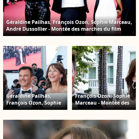
Géraldine Pailhas, François Ozon, Sophie Marceau,
André Dussollier - Montée des marches du film
"Tout s'est bien passé" lors du 74e Festival de
Cannes. Le 7 juillet 2021. © Borde-Jacovides-
Moreau / Bestimage
Géraldine Pailhas,
François Ozon, Sophie
François Ozon, Sophie
Marceau - Montée des
Marceau, André
marches du film "Tout
Dussollier - Montée des
síest bien passé" lors
marches du film " Tout
du 74ème Festival
s'est bien passé " lors
International du Film
du 74ème Festival
de Cannes. Le 7 juillet