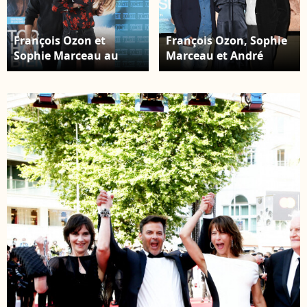
François Ozon et
François Ozon, Sophie
Sophie Marceau au
Marceau et André
photocall du film "Tout
Dussollier - Photocall
s'est bien passé" à
du film "Tout s'est bien
l'hôtel "Barcelo Torre"
passé" au restaurant
à Madrid, le 27 janvier
Baltard au Louvre à
2022. © Jack
Paris, le 21 septembre
Abuin/Zuma
2021. © Coadic
Press/Bestimage
Guirec/Bestimage