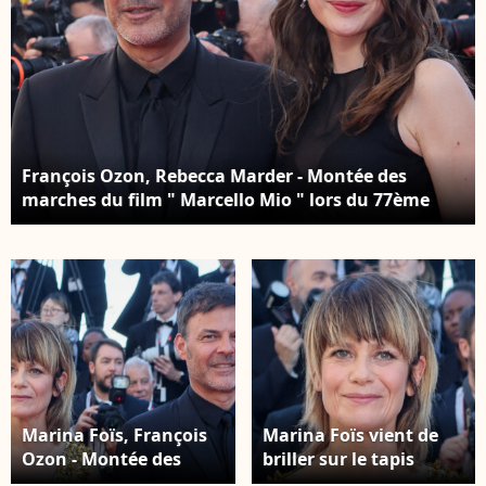
François Ozon, Rebecca Marder - Montée des
marches du film " Marcello Mio " lors du 77ème
Festival International du Film de Cannes, au Palais
des Festivals à Cannes. Le 21 mai 2024 ©
Christophe Clovis / Bestimage
Marina Foïs, François
Marina Foïs vient de
Ozon - Montée des
briller sur le tapis
marches du film "
rouge de Cannes.