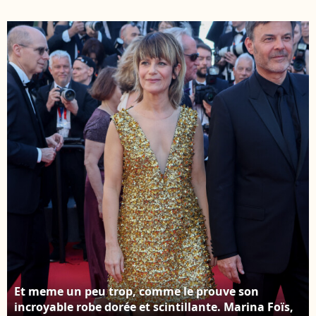
Marcello Mio " lors du
Marina Foïs, François
77ème Festival
Ozon - Montée des
International du Film
marches du film "
de Cannes, au Palais
Marcello Mio " lors du
des Festivals à Cannes.
Festival International
Le 21 mai 2024 ©
du Film de Cannes, au
Christophe Clovis /
Palais des Festivals à
Bestimage
Cannes. © Christophe
Clovis / Bestimage
Et meme un peu trop, comme le prouve son
incroyable robe dorée et scintillante. Marina Foïs,