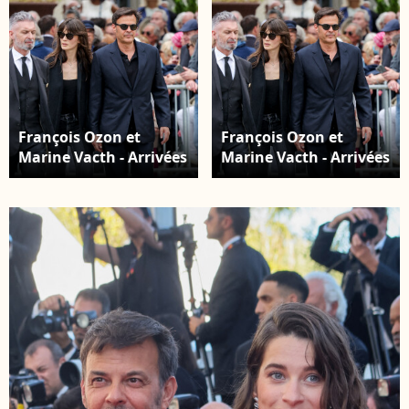
François Ozon et
François Ozon et
Marine Vacth - Arrivées
Marine Vacth - Arrivées
aux obsèques de
aux obsèques de
l'auteure-compositrice-
l'auteure-compositrice-
interprète et actrice
interprète et actrice
française Françoise
française Françoise
Hardy au crématorium
Hardy au cimetière du
du cimetière du Père-
Père-Lachaise à Paris,
Lachaise à Paris,
France, le 20 juin 2024.
France, le 20 juin 2024.
© Jacovides-
© Jacovides-
Moreau/Bestimage
Moreau/Bestimage