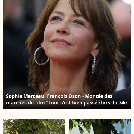
International du Film
2021. © Borde-
de Cannes. Le 7 juillet
Jacovides-Moreau /
2021 © Borde-
Bestimage
Jacovides-Moreau /
Bestimage
Sophie Marceau, François Ozon - Montée des
marches du film "Tout s'est bien passéé lors du 74e
Festival de Cannes. © Borde-Jacovides-Moreau /
Bestimage