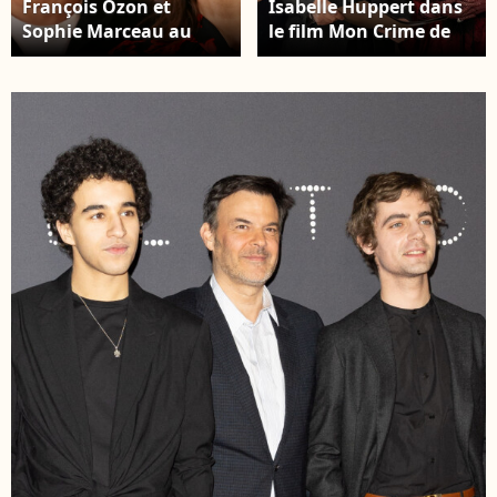
François Ozon et
Isabelle Huppert dans
Sophie Marceau au
le film Mon Crime de
photocall du film "Tout
François Ozon
s'est bien passé" à
l'hôtel "Barcelo Torre"
à Madrid, le 27 janvier
2022. -