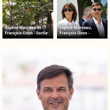
Sophie Marceau et
Sophie Marceau,
François Ozon - Sortie
François Ozon -
de l'hôtel "Martinez"
Photocall du film "Tout
lors du 74e Festival
s'est bien passé" lors
International du Film
du 74e Festival de
de Cannes, le 7 juillet
Cannes. Le 8 juillet
2021. © Laurent
2021. © Borde /
Campus/Bestimage
Jacovides / Moreau /
Bestimage