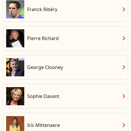
chevron_right
Franck Ribéry
chevron_right
Pierre Richard
chevron_right
George Clooney
chevron_right
Sophie Davant
chevron_right
Iris Mittenaere