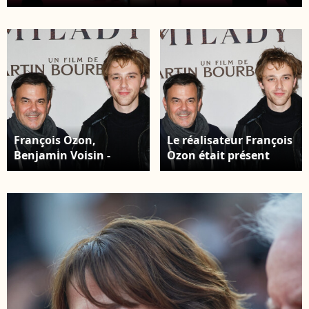
François Ozon - Montée des marches du film "
Marcello Mio " lors du 77ème Festival
International du Film de Cannes, au Palais des
Festivals à Cannes. Le 21 mai 2024 © Christophe
Clovis / Bestimage
François Ozon,
Le réalisateur François
Benjamin Voisin -
Ozon était présent
Première du film "Les
avec l'acteur Benjamin
Trois Mousquetaires:
Voisin François Ozon,
Milady" au Grand Rex
Benjamin Voisin -
à Paris le 10 décembre
Première du film "Les
2023. © Coadic Guirec-
Trois Mousquetaires:
Dominique Jacovides
Milady" au Grand Rex
/Bestimage
à Paris le 10 décembre
2023. © Coadic Guirec-
Dominique Jacovides
/Bestimage