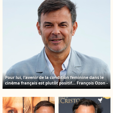
septembre 2024. © Lalo
septembre 2024. © Lalo
Yasky/Bestimage
Yasky/Bestimage
Pour lui, l'avenir de la condition féminine dans le
cinéma français est plutôt positif... François Ozon -
´Quand vient l'automne (When Fall Is Coming)
photocall during 72nd San Sebastian International
Film Festival.San Sebastian - September 22, 2024. ©
Lalo Yasky/Bestimage