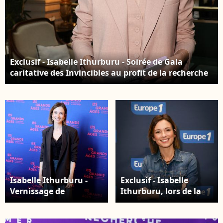
Jacovides / Moreau /
Bestimage
Exclusif - Isabelle Ithurburu - Soirée de Gala
caritative des Invincibles au profit de la recherche
contre la maladie de Charcot à l’InterContinental
Paris Le Grand le 9 avril 2026.© Coadic
Guirec/Bestimage
Isabelle Ithurburu -
Exclusif - Isabelle
Vernissage de
Ithurburu, lors de la
l'exposition "Les
500 ème de Culture et
grands âges",
Média sur Europe 1 en