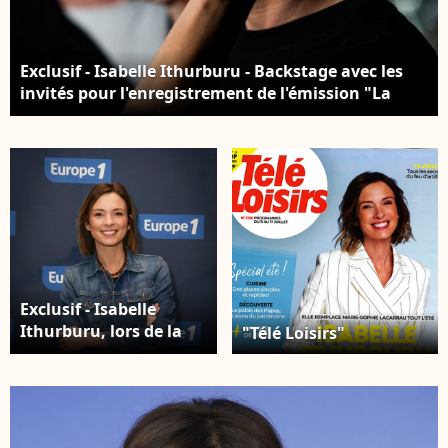
Exclusif - Isabelle Ithurburu - Backstage avec les
invités pour l'enregistrement de l'émission "La
chanson secrète N°14", présentée par N.Aliagas et
diffusée le 26 décembre sur TF1, à Paris, France, le
9 décembre 2025. © Jacovides-Moreau/Bestimage
Exclusif - Isabelle
Ithurburu, lors de la
"Télé Loisirs"
500 ème de Culture et
Média sur Europe 1 en
présence de nombreux
invités, à Paris, France,
le 23 janvier 2026. ©