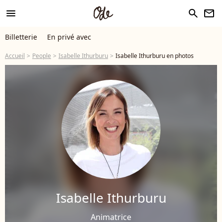
menu
search
newsletter
Billetterie
En privé avec
Accueil
People
Isabelle Ithurburu
Isabelle Ithurburu en photos
Isabelle Ithurburu
Animatrice