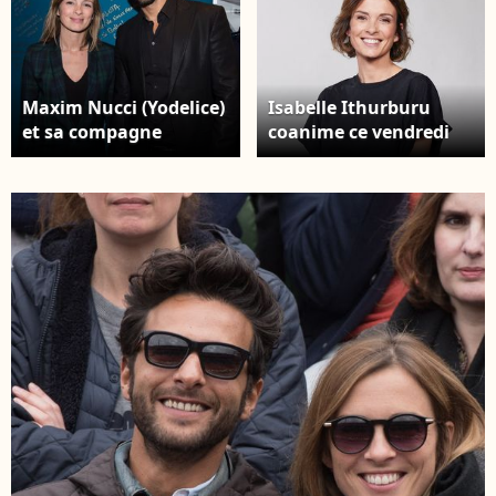
Maxim Nucci (Yodelice)
Isabelle Ithurburu
et sa compagne
coanime ce vendredi
Isabelle Ithurburu -
soir la grande émission
Soirée de la Nuit de la
spéciale des 20 ans de
Beauté à l’institut
50' Inside sur TF1, aux
Carlota avec O.P.I et
côtés de Nikos Aliagas
System Professional à
Isabelle Ithurburu en
Paris le 1er février
studio avec les invités
2018. © Cyril
de l'enregistrement de
Moreau/Bestimage
l'émission "La chanson
secrète N°14",
présentée par
N.Aliagas et diffusée le
26 décembre sur TF1, à
Paris, France. Crédit
Jacovides-