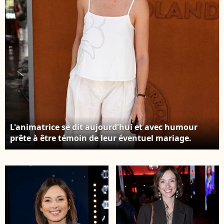
Jacovides/Bestimage
la recherche contre la
maladie de Charcot à
l’InterContinental
Paris Le Grand le 9
avril 2026. © Coadic
Guirec/Bestimage
L'animatrice se dit aujourd'hui et avec humour
prête à être témoin de leur éventuel mariage.
Isabelle Ithurburu au village lors des
Internationaux de France de Tennis de Roland
Garros 2026. Paris, le 28 mai 2026. © Jacovides /
Moreau / Bestimage