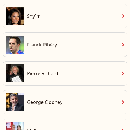
chevron_right
Shy'm
chevron_right
Franck Ribéry
chevron_right
Pierre Richard
chevron_right
George Clooney