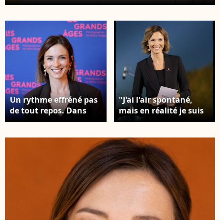
Marie-Sophie Lacarrau en plus de couvrir les
événements sportifs Exclusif - Isabelle Ithurburu -
Soirée de Gala caritative des Invincibles au profit
de la recherche contre la maladie de Charcot à
l’InterContinental Paris Le Grand le 9 avril 2026. ©
Coadic Guirec/Bestimage
Un rythme effréné pas
"J'ai l'air spontané,
de tout repos. Dans
mais en réalité je suis
une interview accordée
très stressée. J'ai
le jeudi 2 juillet 2026 à
besoin d'anticiper,
"Marie France",
d'organiser, de
Isabelle Ithurburu s'est
contrôle. C'est
confiée sur son rapport
épuisant et mon corps
au stress Isabelle
finit par sonner
Ithurburu - Vernissage
l'alarme", a-t-elle
de l'exposition "Les
notamment révélé
grands âges",
Exclusif - Isabelle
photographies de
Ithurburu - Soirée de