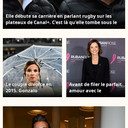
Elle débute sa carrière en parlant rugby sur les
plateaux de Canal+. C'est là qu'elle tombe sous le
charme de l'ouvreur argentin Gonzalo Quesada,
alors joueur de la Section Paloise Isabelle
Ithurburu et Gonzalo Quesada regardent un
match lors du deuxième tour des Internationaux
de France de tennis à Roland Garros à Paris,
France, le 28 mai 2014. Photo Laurent
Zabulon/Abaca
Le couple divorce en
Avant de filer le parfait
2015. Gonzalo
amour avec le
Quesada, aujourd'hui
chanteur Maxim
âgé de 51 ans, est
Nucci, la présentatrice
devenu le
de 43 ans a été mariée
sélectionneur de
cinq années à un
l'équipe d'Italie de
célèbre joueur de