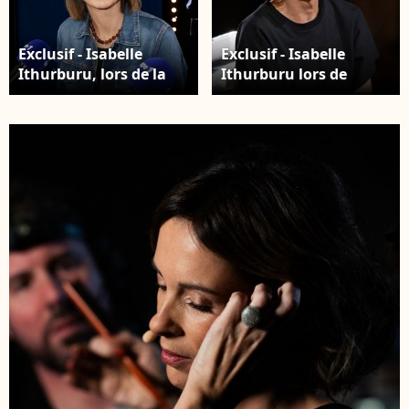
Exclusif - Isabelle
Exclusif - Isabelle
Ithurburu, lors de la
Ithurburu lors de
500 ème de Culture et
l'enregistrement de
Média sur Europe 1 en
l'émission "La chanson
présence de nombreux
secrète N°14",
invités, à Paris, France,
présentée par Nikos
le 23 janvier 2026. ©
Aliagas et diffusée le
Jack Tribeca/Bestimage
26 décembre sur TF1, à
Paris le 9 décembre
2025. © Jacovides-
Moreau/Bestimage