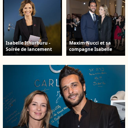
Isabelle Ithurburu -
Maxim Nucci et sa
Soirée de lancement
compagne Isabelle
"Octobre Rose"
Ithurburu (enceinte) -
organisée par
Arrivées lors de la
l’association Ruban
43ème cérémonie des
Rose présentée par I.
Cesar à la salle Pleyel à
Ithurburu à Paris le
Paris, le 2 mars 2018. ©
mardi 30 septembre
Dominique Jacovides -
2025. © Alain Guizard /
Olivier Borde /
Bestimage
Bestimage