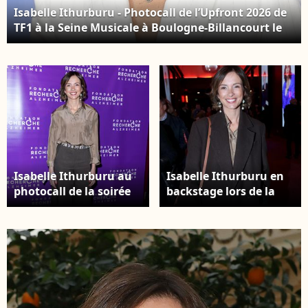
Isabelle Ithurburu - Photocall de l’Upfront 2026 de
TF1 à la Seine Musicale à Boulogne-Billancourt le
18 juin 2026. © Coadic Guirec/Bestimage
Isabelle Ithurburu au
Isabelle Ithurburu en
photocall de la soirée
backstage lors de la
de gala de la
soirée de gala de la
Fondation Recherche
Fondation Recherche
Alzheimer- Paris 2026 à
Alzheimer- Paris 2026 à
l'Olympia le 30 mars
l'Olympia le 30 mars
2026. © Borde / Rindoff
2026. © Rindoff / Borde
/ Bestimage
/ Bestimage