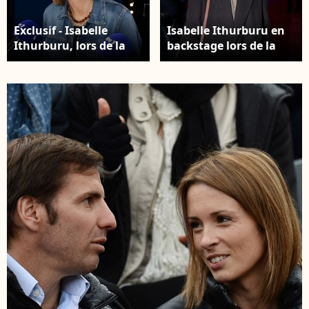
Exclusif - Isabelle
Isabelle Ithurburu en
Ithurburu, lors de la
backstage lors de la
500 ème de Culture et
soirée de gala de la
Média sur Europe 1 en
Fondation Recherche
présence de nombreux
Alzheimer- Paris 2026 à
invités, à Paris, France,
l'Olympia le 30 mars
le 23 janvier 2026. ©
2026. © Rindoff / Borde
Jack Tribeca/Bestimage
/ Bestimage