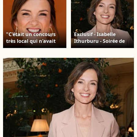
"C'était un concours
Exclusif - Isabelle
très local qui n'avait
Ithurburu - Soirée de
rien à voir avec Miss
Gala caritative des
France et qui a changé
Invincibles au profit de
ma vie, je n'en ai
la recherche contre la
aucune honte. Cela
maladie de Charcot à
m'a donné une
l’InterContinental
confiance en moi que
Paris Le Grand le 9
je n'aurais jamais eue
avril 2026.© Coadic
si je ne l'avais pas fait"
Guirec/Bestimage
Isabelle Ithurburu au
village lors des
Internationaux de
France de Tennis de
Roland Garros 2026.
Paris, le 28 mai 2026. ©