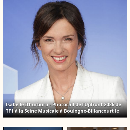
maladie de Charcot à
2026. © Coadic
l’InterContinental
Guirec/Bestimage
Paris Le Grand le 9
avril 2026. © Coadic
Guirec/Bestimage
Isabelle Ithurburu - Photocall de l’Upfront 2026 de
TF1 à la Seine Musicale à Boulogne-Billancourt le
18 juin 2026. © Coadic Guirec/Bestimage