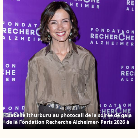
photographies de
présence de nombreux
Nikos Aliagas au
invités, à Paris, France,
musée de l'Homme à
le 23 janvier 2026. ©
Paris le 7 avril 2026. ©
Jack Tribeca/Bestimage
Dominique
Jacovides/Bestimage
Isabelle Ithurburu au photocall de la soirée de gala
de la Fondation Recherche Alzheimer- Paris 2026 à
l'Olympia le 30 mars 2026. © Borde / Rindoff /
Bestimage