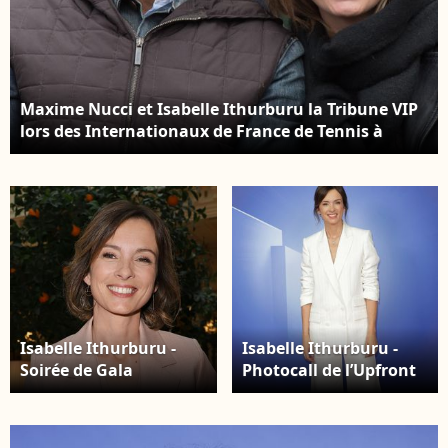
Moreau/Bestimage
Maxime Nucci et Isabelle Ithurburu la Tribune VIP
lors des Internationaux de France de Tennis à
Roland-Garros à Paris, France le 24 mai 2016.
Photo Laurent Zabulon/Abaca
Isabelle Ithurburu -
Isabelle Ithurburu -
Soirée de Gala
Photocall de l’Upfront
caritative des
2026 de TF1 à la Seine
Invincibles au profit de
Musicale à Boulogne-
la recherche contre la
Billancourt le 18 juin