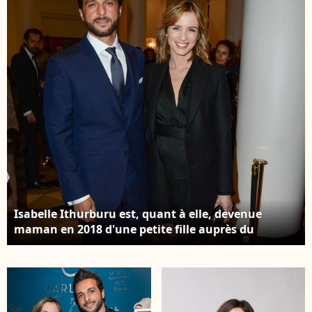
rugby Isabelle
rugby argentin
Ithurburu
Isabelle Ithurburu à la
présentatrice TF1 au
soirée de lancement
Match de tournée
"Octobre Rose"
d'automne "France -
organisée par
Fidji (34-21)" à
l'association Ruban
Bordeaux, le 15
Rose présentée par I.
novembre 2025. Crédit
Ithurburu à Paris le
Thierry
mardi 30 septembre
Breton/PsnewZ/Bestimage
2025. Crédit Léa Maï -
Léo Trotin - association
Ruban Rose /
Bestimage
Isabelle Ithurburu est, quant à elle, devenue
maman en 2018 d'une petite fille auprès du
chanteur Maxime Nucci. Maxime Nucci et Isabelle
Ithurburu arrivant à la 43e cérémonie annuelle
des César du cinéma qui s'est tenue à la salle Pleyel
à Paris, France, le 2 mars 2018. Photo Berzane-
Marechal-Wyters/Abaca