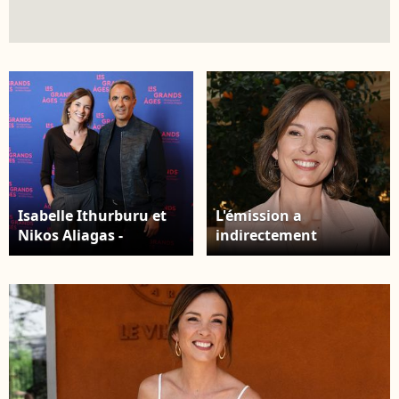
Isabelle Ithurburu et
L'émission a
Nikos Aliagas -
indirectement
Vernissage de
provoqué la rencontre
l'exposition "Les
entre Adriana
grands âges",
Karembeu et Marc
photographies de
Lavoine. Exclusif -
Nikos Aliagas au
Isabelle Ithurburu -
musée de l'Homme à
Soirée de Gala
Paris le 7 avril 2026. ©
caritative des
Dominique
Invincibles au profit de