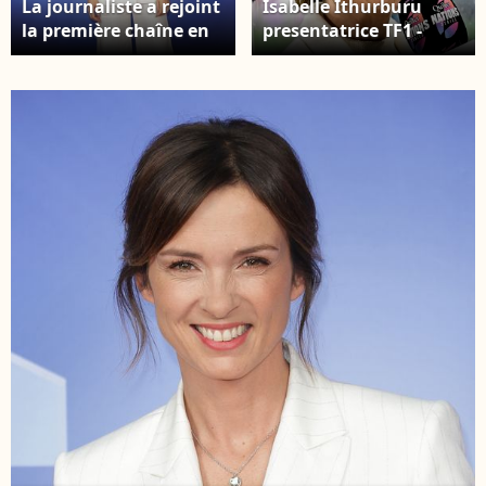
La journaliste a rejoint
Isabelle Ithurburu
la première chaîne en
presentatrice TF1 -
provenance de Canal+
Match de tournée
en 2023 Isabelle
d'automne "France -
Ithurburu - Photocall
Fidji (34-21)" à
de l’Upfront 2026 de
Bordeaux, le 15
TF1 à la Seine Musicale
novembre 2025. Crédit
à Boulogne-Billancourt
: Thierry
le 18 juin 2026. ©
Breton/PsnewZ/Bestimag
Coadic
Guirec/Bestimage