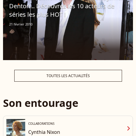
Denton... Découvrez les 10 acteurs de
séries les plus HOT !
21 février 2010
TOUTES LES ACTUALITÉS
Son entourage
COLLABORATIONS
chevron_right
Cynthia Nixon