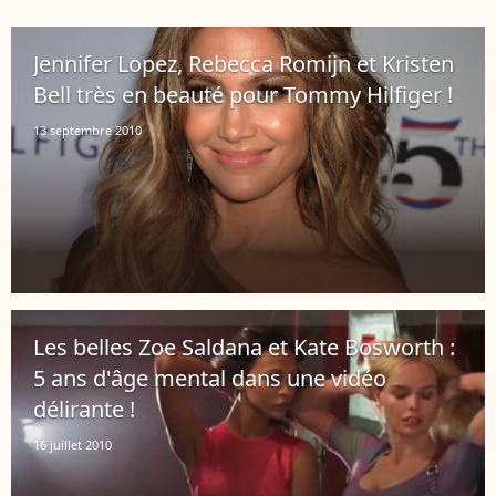
Jennifer Lopez, Rebecca Romijn et Kristen
Bell très en beauté pour Tommy Hilfiger !
13 septembre 2010
Les belles Zoe Saldana et Kate Bosworth :
5 ans d'âge mental dans une vidéo
délirante !
16 juillet 2010