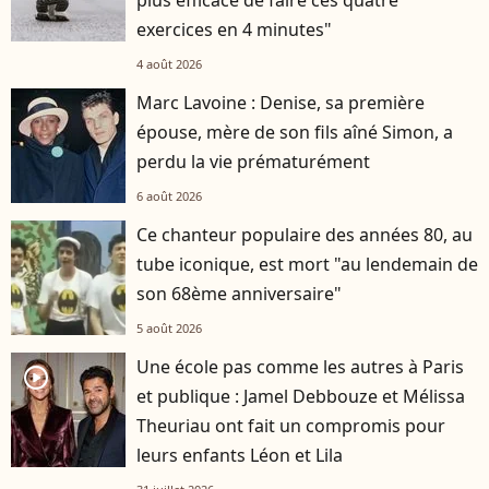
plus efficace de faire ces quatre
exercices en 4 minutes"
4 août 2026
Marc Lavoine : Denise, sa première
épouse, mère de son fils aîné Simon, a
perdu la vie prématurément
6 août 2026
Ce chanteur populaire des années 80, au
tube iconique, est mort "au lendemain de
son 68ème anniversaire"
5 août 2026
Une école pas comme les autres à Paris
player2
et publique : Jamel Debbouze et Mélissa
Theuriau ont fait un compromis pour
leurs enfants Léon et Lila