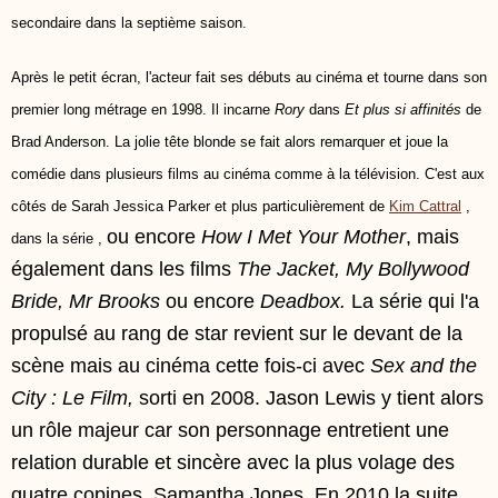
secondaire dans la septième saison.
Après le petit écran, l'acteur fait ses débuts au cinéma et tourne dans son
premier long métrage en 1998. Il incarne
Rory
dans
Et plus si affinités
de
Brad Anderson. La jolie tête blonde se fait alors remarquer et joue la
comédie dans plusieurs films au cinéma comme à la télévision. C'est aux
côtés de Sarah Jessica Parker et plus particulièrement de
Kim Cattral
,
ou encore
How I Met Your Mother
, mais
dans la série
,
également dans les films
The Jacket, My Bollywood
Bride, Mr Brooks
ou encore
Deadbox.
La série qui l'a
propulsé au rang de star revient sur le devant de la
scène mais au cinéma cette fois-ci avec
Sex and the
City : Le Film,
sorti en 2008. Jason Lewis y tient alors
un rôle majeur car son personnage entretient une
relation durable et sincère avec la plus volage des
quatre copines,
Samantha Jones
. En 2010 la suite