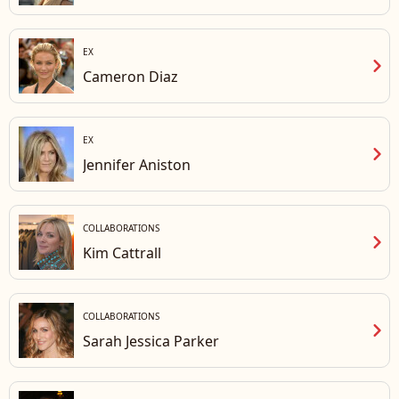
EX
chevron_right
Cameron Diaz
EX
chevron_right
Jennifer Aniston
COLLABORATIONS
chevron_right
Kim Cattrall
COLLABORATIONS
chevron_right
Sarah Jessica Parker