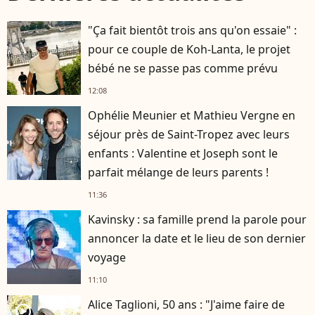
"Ça fait bientôt trois ans qu'on essaie" :
pour ce couple de Koh-Lanta, le projet
bébé ne se passe pas comme prévu
12:08
Ophélie Meunier et Mathieu Vergne en
séjour près de Saint-Tropez avec leurs
enfants : Valentine et Joseph sont le
parfait mélange de leurs parents !
11:36
Kavinsky : sa famille prend la parole pour
annoncer la date et le lieu de son dernier
voyage
11:10
Alice Taglioni, 50 ans : "J'aime faire de
player2