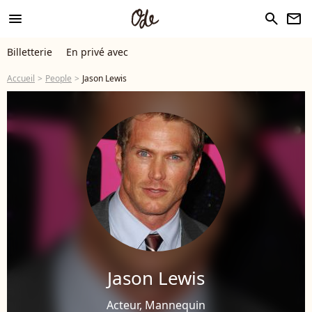
menu
search
newsletter
Billetterie
En privé avec
Accueil
People
Jason Lewis
Jason Lewis
Acteur, Mannequin