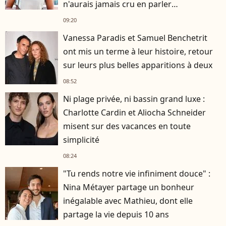
n'aurais jamais cru en parler
publiquement"
09:20
Vanessa Paradis et Samuel Benchetrit
ont mis un terme à leur histoire, retour
sur leurs plus belles apparitions à deux
08:52
Ni plage privée, ni bassin grand luxe :
Charlotte Cardin et Aliocha Schneider
misent sur des vacances en toute
simplicité
08:24
"Tu rends notre vie infiniment douce" :
Nina Métayer partage un bonheur
inégalable avec Mathieu, dont elle
partage la vie depuis 10 ans