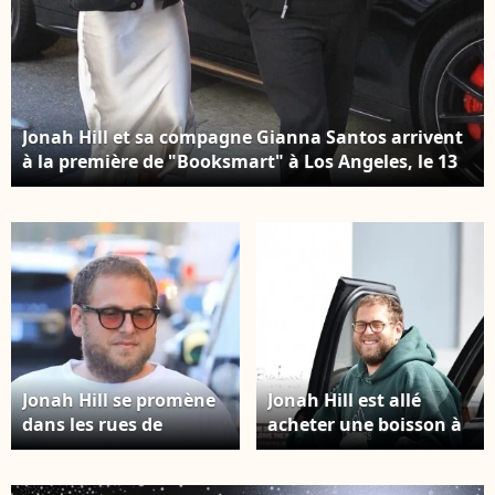
Jonah Hill et sa compagne Gianna Santos arrivent
à la première de "Booksmart" à Los Angeles, le 13
mai 2019.
Jonah Hill se promène
Jonah Hill est allé
dans les rues de
acheter une boisson à
Beverly Hills. Une fois à
emporter à Los
bord de son véhicule,
Angeles, le 28 août