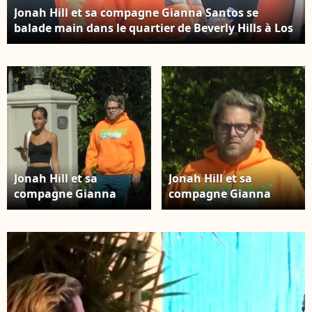
Jonah Hill et sa compagne Gianna Santos se
balade main dans le quartier de Beverly Hills à Los
Angeles, le 14 avril 2019.
Jonah Hill et sa
Jonah Hill et sa
compagne Gianna
compagne Gianna
Santos se balade main
Santos se balade main
dans le quartier de
dans le quartier de
Beverly Hills à Los
Beverly Hills à Los
Angeles, le 14 avril
Angeles, le 14 avril
2019.
2019.