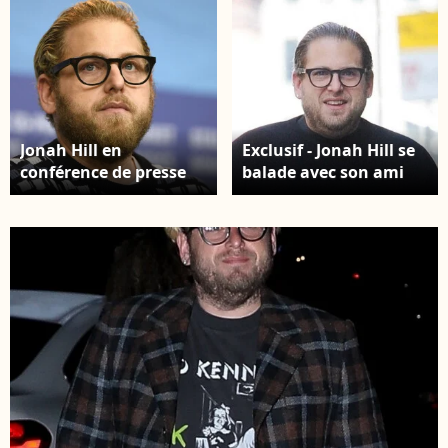
Jonah Hill en
Exclusif - Jonah Hill se
conférence de presse
balade avec son ami
pour le film "Mid 90's"
Jake Hoffman dans les
au Grand Hyatt Hotel
rues de New York, le 10
dans le cadre du 69ème
avril 2019
Festival International
du Film de Berlin (La
Berlinale), le 10 février
2019.