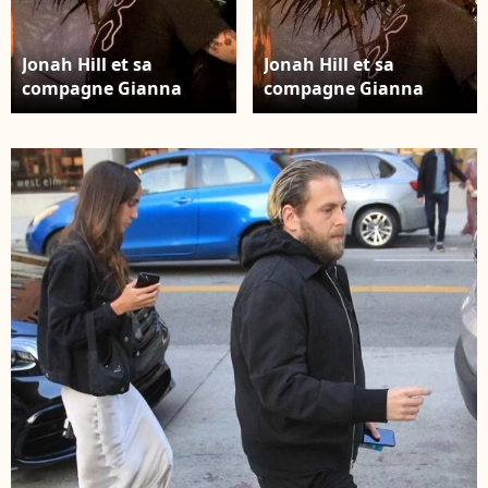
Jonah Hill et sa
Jonah Hill et sa
compagne Gianna
compagne Gianna
Santos vont dîner avec
Santos vont dîner avec
des amis au restaurant
des amis au restaurant
"Mastro" à Los
"Mastro" à Los
Angeles, le 19 avril
Angeles, le 19 avril
2019.
2019.