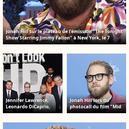
Jonah Hill sur le plateau de l'émission "The Tonight
Show Starring Jimmy Fallon" à New York, le 7
décembre 2021.
Jennifer Lawrence,
Jonah Hill lors du
Leonardo DiCaprio,
photocall du film "Mid
Meryl Streep, Jonah
90's" au Grand Hyatt
Hill and Adam McKay -
Hotel dans le cadre du
Les célébrités arrivent
69ème Festival