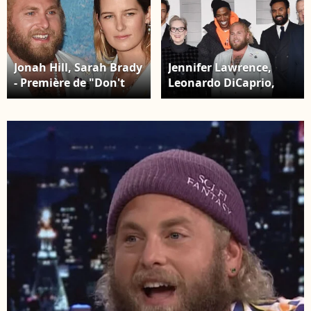
Jonah Hill, Sarah Brady
Jennifer Lawrence,
- Première de "Don't
Leonardo DiCaprio,
Look Up" (Netflix) à
Meryl Streep, Jonah
New York, le 5
Hill and Adam McKay -
décembre 2021.
Première de "Don't
Look Up" (Netflix) à
New York, le 5
décembre 2021.