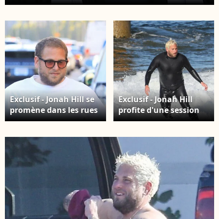
boit une boisson énergisante, le 3 juillet 2019.
Exclusif - Jonah Hill se
Exclusif - Jonah Hill
promène dans les rues
profite d'une session
de Beverly Hills. Une
de surf avec amis à
fois à bord de son
Malibu, Los Angeles,
véhicule, l'acteur en
Californie, Etats-Unis,
profite pour fumer une
le 25 février 2021.
cigarette, le 14 août
2019.