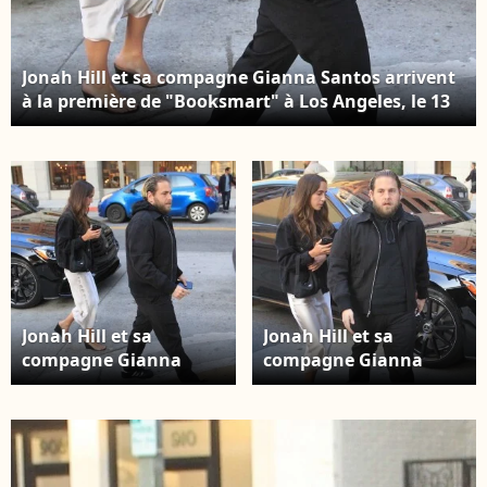
Jonah Hill et sa compagne Gianna Santos arrivent
à la première de "Booksmart" à Los Angeles, le 13
mai 2019.
Jonah Hill et sa
Jonah Hill et sa
compagne Gianna
compagne Gianna
Santos arrivent à la
Santos arrivent à la
première de
première de
"Booksmart" à Los
"Booksmart" à Los
Angeles, le 13 mai
Angeles, le 13 mai
2019.
2019.