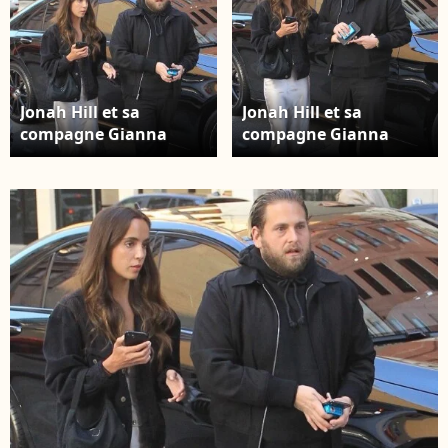
Jonah Hill et sa
Jonah Hill et sa
compagne Gianna
compagne Gianna
Santos arrivent à la
Santos arrivent à la
première de
première de
"Booksmart" à Los
"Booksmart" à Los
Angeles, le 13 mai
Angeles, le 13 mai
2019.
2019.