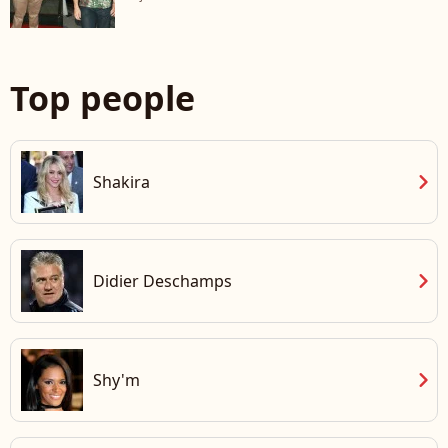
Top people
chevron_right
Shakira
chevron_right
Didier Deschamps
chevron_right
Shy'm