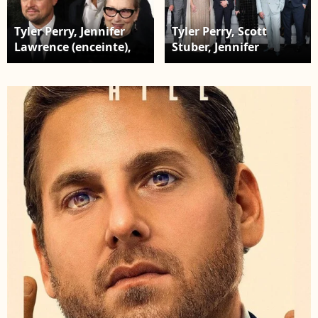
Tyler Perry, Jennifer
Tyler Perry, Scott
Lawrence (enceinte),
Stuber, Jennifer
Leonardo DiCaprio,
Lawrence, Tomer
Tomer Sisley, Meryl
Sisley, Leonardo
Streep, Jonah Hill et
DiCaprio, Meryl Streep,
Kid C à la première du
Jonah Hill, Kid Cudi,
film "Don't Look Up" à
Himesh Patel, Adam
New York, le 5
McKay, Ron Perlman et
décembre 2021.
Kevin J. Messick - Les
célébrités arrivent à la
première de "Don't
Look Up" (Netflix) à
New York, le 5
décembre 2021.