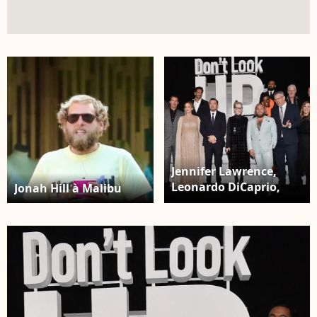
Jennifer Lawrence,
Leonardo DiCaprio,
Jonah Hill à Malibu
Meryl Streep, Jonah
Hill and Adam McKay -
Les célébrités arrivent
à la première de "Don't
Look Up" (Netflix) à
New York, le 5
décembre 2021.