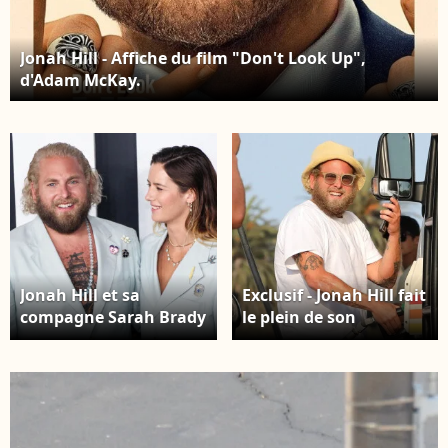
Jonah Hill - Affiche du film "Don't Look Up",
d'Adam McKay.
Jonah Hill et sa
Exclusif - Jonah Hill fait
compagne Sarah Brady
le plein de son
- Première du film
nouveau van à Malibu
"Don't Look Up" à New
le 19 août 2021.
York, le 5 décembre
2021.