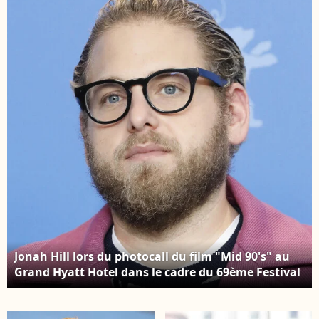
à la première de "Don't
International du Film
Look Up" (Netflix) à
de Berlin (La Berlinale),
New York, le 5
le 10 février 2019.
décembre 2021.
Jonah Hill lors du photocall du film "Mid 90's" au
Grand Hyatt Hotel dans le cadre du 69ème Festival
International du Film de Berlin (La Berlinale).