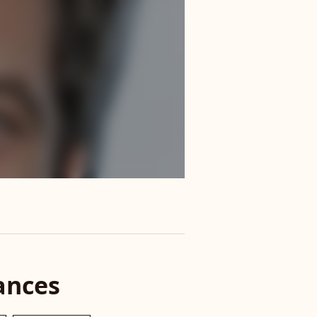
ances