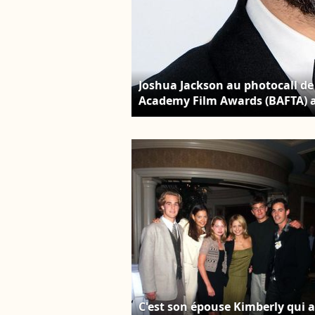
Joshua Jackson au photocall de
Academy Film Awards (BAFTA) au
février 2023. Photo par Backgr
C'est son épouse Kimberly qui a