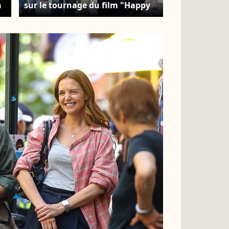
n
sur le tournage du film "Happy
le
Hours" à New York le 8 août
2025. © Backgrid USA /
Bestimage