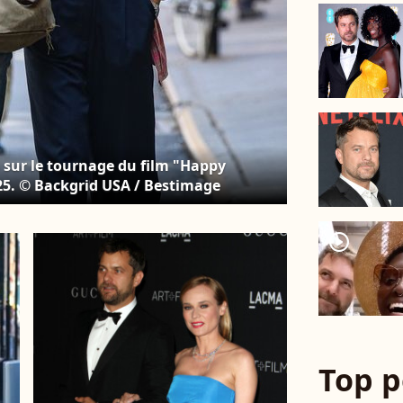
 sur le tournage du film "Happy
25. © Backgrid USA / Bestimage
player2
Top p