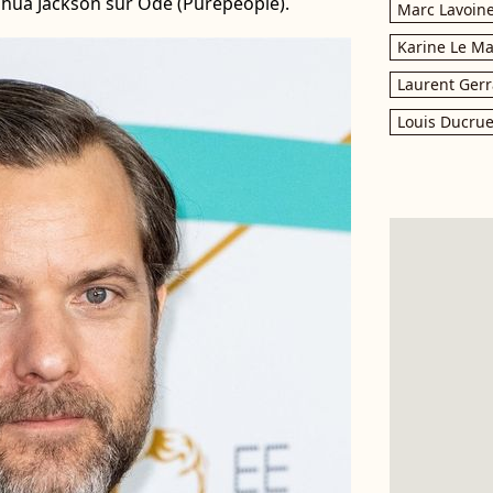
shua Jackson sur Ode (Purepeople).
Marc Lavoin
Karine Le M
Laurent Gerr
Louis Ducrue