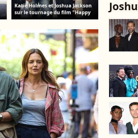
Joshu
Katie Holmes et Joshua Jackson
sur le tournage du film "Happy
Hours" à New York le 8 août
2025. © Backgrid USA /
Bestimage