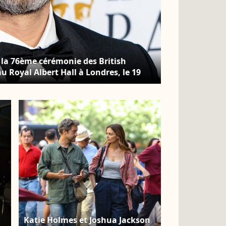
 la 76ème cérémonie des British
 Royal Albert Hall à Londres, le 19
id USA / Bestimage
Katie Holmes et Joshua Jackson