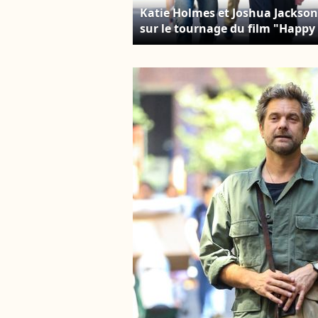
Katie Holmes et Joshua Jackson
sur le tournage du film "Happy
Hours" à New York le 8 août
2025. © Backgrid USA /
Bestimage