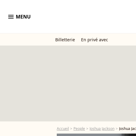
menu
MENU
Billetterie
En privé avec
Accueil
People
Joshua Jackson
Joshua Ja