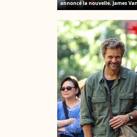
annoncé la nouvelle. James Va
Der Beek, Katie Holmes, Michel
Williams, Sarah Michelle Gellar,
Joshua Jackson et Nicholas
Brendon lors du Wb Summer 97
Press Tour, 2011. Photo par Lisa
Rose/Zuma/ABACAPRESS.COM