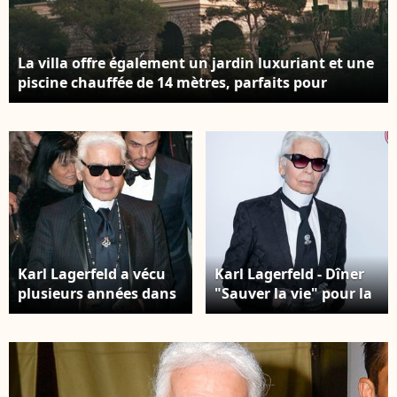
La villa offre également un jardin luxuriant et une
piscine chauffée de 14 mètres, parfaits pour
profiter du climat de la Côte d’Azur. Illustration –
maison de Karl Lagerfeld, résidence La Vigie à
Monaco. AGENCE / BESTIMAGE
Karl Lagerfeld a vécu
Karl Lagerfeld - Dîner
plusieurs années dans
"Sauver la vie" pour la
cette villa, qui est
fondation Descartes
aujourd'hui disponible
au Pavillon Ledoyen à
à la location entre 15
Paris. © Olivier
000 et 45 000 euros la
Borde/Bestimage
nuit, pour une durée