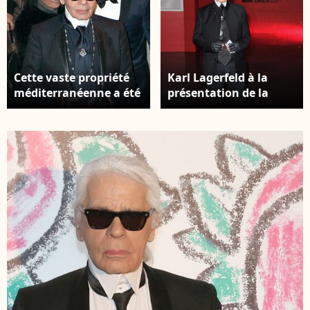
Cette vaste propriété
Karl Lagerfeld à la
méditerranéenne a été
présentation de la
la résidence du célèbre
collection de prêt-à-
créateur Karl Lagerfeld
porter Hiver 2012 The
pendant près de treize
Hogan. © Guillaume
ans. Karl Lagerfeld lors
Gaffiot /Bestimage
de la soirée "Karl
Lagerfeld's boat" à
New York, le 30 mars
2015. Agence /
Bestimage