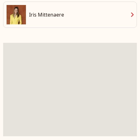
chevron_right
Iris Mittenaere