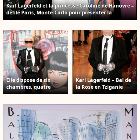
Karl Lagerfeld et la princesse Caroline de Hanovre –
défilé Paris, Monte-Carlo pour présenter la
nouvelle collection Croisière de Chanel, à l’Opéra
Garnier de Monaco dans le cadre des Nijinsky
Awards 2006. OLIVIER BORDE / BESTIMAGE
Elle dispose de six
Karl Lagerfeld – Bal de
chambres, quatre
la Rose en Tziganie
salles de bains, une
dans la Salle des
salle de douche, deux
Étoiles au Sporting de
dressings, ainsi qu’une
Monte-Carlo. AGENCE /
terrasse de 237 m² avec
BESTIMAGE
vue panoramique sur
la Méditerranée. Karl
Lagerfeld. - 62eme bal