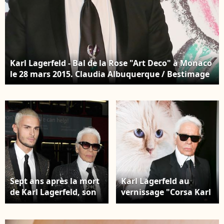
Karl Lagerfeld - Bal de la Rose "Art Deco" à Monaco
le 28 mars 2015. Claudia Albuquerque / Bestimage
Sept ans après la mort
Karl Lagerfeld au
de Karl Lagerfeld, son
vernissage "Corsa Karl
héritage reste fragilisé
et Choupette" à Berlin
par des complications
en Allemagne. Photo :