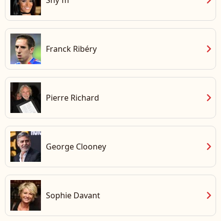
chevron_right
Franck Ribéry
chevron_right
Pierre Richard
chevron_right
George Clooney
chevron_right
Sophie Davant