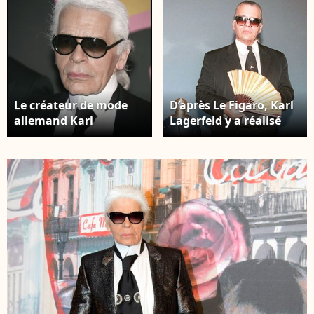
Le créateur de mode
D’après Le Figaro, Karl
allemand Karl
Lagerfeld y a réalisé
Lagerfeld arrive pour
plusieurs shootings
assister au Bal de la
pour Chanel, avec Inès
Rose, Rock'N Rose, à
de la Fressange ou
Monaco, le 28 mars
Tatiana Patitz dans les
2009. Le Bal de la Rose
jardins. Karl Lagerfeld
est un événement
présente son nouveau
caritatif annuel
parfum Sun Moon
traditionnel dans la
Stars à Monaco.
Principauté de
DOMINIQUE
Monaco.
JACOVIDES /
BESTIMAGE