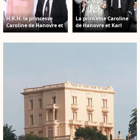
H.R.H. la princesse
La princesse Caroline
Caroline de Hanovre et
de Hanovre et Karl
Karl Lagerfeld - 64ème
lagerfeld - Arrivées -
Bal de la Rose sur le
63ème Bal de la Rose
thème de Manhattan,
sur le thème de la
imaginé par
Sécession Viennoise,
K.Lagerfeld, au profit
imaginé par
de la Fondation
K.Lagerfeld au profit
Princesse Grace, dans
de la Fondation
la Salle des Etoiles au
Princesse Grace dans
Sporting Monte Carlo à
la Salle des Etoiles au
Monaco. Le 24 mars
Sporting Monte Carlo à
2018 © Olivier Huitel /
Monaco, le 18 mars
Pool Restreint Monaco
2017. Luc Castel /
/ Bestimage
Palais Princier / SBM
via Bestimage