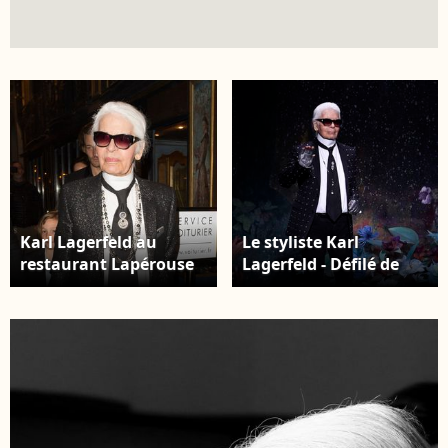
Karl Lagerfeld au
Le styliste Karl
restaurant Lapérouse
Lagerfeld - Défilé de
pour la soirée V
mode "Fendi",
Magazine à Paris le 7
collection Haute-
mars 2017.
Couture automne-
©BestImage
hiver 2017/2018, à
Paris. Le 5 juillet 2017.
©BestImage