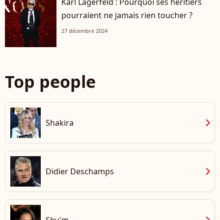
Karl Lagerfeld : Pourquoi ses héritiers
pourraient ne jamais rien toucher ?
27 décembre 2024
Top people
chevron_right
Shakira
chevron_right
Didier Deschamps
chevron_right
Shy'm