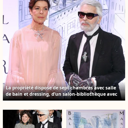
2013
La propriété dispose de sept chambres avec salle
de bain et dressing, d’un salon-bibliothèque avec
cheminée, d’une salle de jeux et d’un bar western-
style. H.R.H. la princesse Caroline de Hanovre et
Karl Lagerfeld - 64ème Bal de la Rose sur le thème
de Manhattan, imaginé par K.Lagerfeld, au profit
de la Fondation Princesse Grace, dans la Salle des