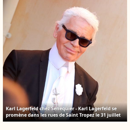
judiciaires et fiscales.
API / Bestimage
Karl Lagerfeld et
Baptiste Giabiconi
(blond platine) -
Arrivée des people au
vernissage de
l'exposition
"Mademoiselle Privé" à
la Galerie Saatchi à
Londres. © Agence /
Bestimage
Karl Lagerfeld chez Senequier - Karl Lagerfeld se
promène dans les rues de Saint Tropez le 31 juillet
2013. Photo par JACOVIDES-MOREAU / BESTIMAGE