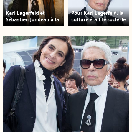
Karl Lagerfeld et
Pour Karl Lagerfeld, la
Sébastien Jondeau à la
culture était le socle de
sortie du Sénéquier à
toute création. Au-delà
Saint-Tropez, le 15 août
de sa vision de la
2017. ©BestImage
mode, le créateur a
donc laissé un trésor
immense : sa
collection de livres.
Karl Lagerfeld - Dîner
"Sauver la vie" pour la
fondation Descartes
au Pavillon Ledoyen à
Paris. © Olivier
Borde/Bestimage