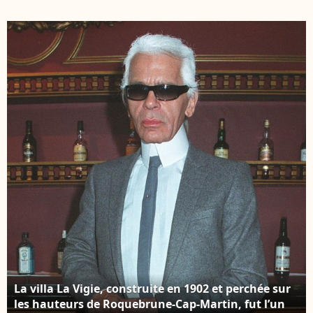
prix Nijnsky.
ont été propriétaires
BERTRAND RINDOFF
de la maison de 1998
PETROFF / BESTIMAGE
au milieu des années
2010. Karl Lagerfeld, le
Bal de la Croix-Rouge
2001 à Monaco, plein
pied. DOMINIQUE
JACOVIDES /
BESTIMAGE
La villa La Vigie, construite en 1902 et perchée sur
les hauteurs de Roquebrune-Cap-Martin, fut l’un