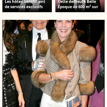
Les hôtes bénéficient
Cette demeure Belle
de services exclusifs
Époque de 600 m² sur
tels qu’un butler, petit-
trois niveaux allie
déjeuner préparé par
élégance néo-classique
un chef et accès au
et confort moderne.
complexe bien-être des
Karl Lagerfeld arrive
Thermes Marins
pour assister au Bal de
Monte-Carlo. Le
la Rose à Monaco le 29
créateur de mode
mars 2008. Le Bal de la
allemand Karl
Rose est un événement
Lagerfeld arrive pour
caritatif annuel
assister au Bal de la
traditionnel dans la
Rose, Rock'N Rose, à
Principauté de
Monaco, le 28 mars
Monaco.
2009. Le Bal de la Rose
est un événement
caritatif annuel
traditionnel dans la
Principauté de
Monaco.