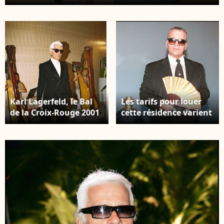
des refuges de Karl Lagerfeld de 1986 à 2000. Karl
Lagerfeld déjeuner à l’Hôtel de Paris à Monaco
pour le prix Nijnsky. BERTRAND RINDOFF PETROFF
/ BESTIMAGE
Karl Lagerfeld, le Bal
Les tarifs pour louer
de la Croix-Rouge 2001
cette résidence varient
à Monaco, plein pied.
de 19 000 à 24 000
DOMINIQUE
euros la nuit, faisant
JACOVIDES /
de La Vigie un lieu
BESTIMAGE
unique alliant luxe,
histoire et style
iconique de Karl
Lagerfeld. Karl
Lagerfeld présente son
nouveau parfum Sun
Moon Stars à Monaco.