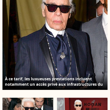
minimale d'une
semaine. Karl
Lagerfeld lors de la
soirée "Karl Lagerfeld's
boat" à New York, le 30
mars 2015. Agence /
Bestimage
À ce tarif, les luxueuses prestations incluent
notamment un accès privé aux infrastructures du
Monte Carlo Beach Club et une sécurité
permanente. Karl Lagerfeld de sortie à New York,
le 30 mars 2015. FAMEFLYNET / BESTIMAGE