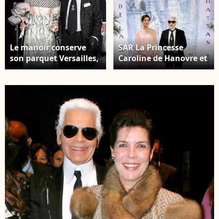
Etoiles au Sporting Monte Carlo à Monaco. Le 24
mars 2018 © Olivier Huitel / Pool Restreint Monaco
/ Bestimage
Le manoir conserve
SAR La Princesse
son parquet Versailles,
Caroline de Hanovre et
ses moulures et ses
Karl Lagerfeld - 64ème
cheminées en marbre,
Bal de la Rose sur le
et offre une vue sur un
thème de Manhattan,
parc privé de 5 000 m².
imaginé par
La princesse Caroline
K.Lagerfeld, au profit
de Hanovre et Karl
de la Fondation
lagerfeld - Arrivées -
Princesse Grace, dans
63ème Bal de la Rose
la Salle des Etoiles au
sur le thème de la
Sporting Monte Carlo à
Sécession Viennoise,
Monaco. Le 24 mars
imaginé par
2018 © Pierre Villard /
K.Lagerfeld au profit
Palais Princier / SBM
de la Fondation
via Bestimage
Princesse Grace dans