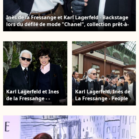
Inès de la Fressange et Karl Lagerfeld - Backstage
lors du défilé de mode "Chanel", collection prêt-à-
porter printemps-été 2016, au Grand Palais à Paris.
Le 6 Octobre 2015
Karl Lagerfeld et Ines
Karl Lagerfeld, Inès de
de la Fressange - -
La Fressange - People
People au defile de
au défilé de mode
mode Chanel haute-
"Chanel", collection
couture printemps ete
prêt-à-porter automne-
2013 au Grand Palais a
hiver 2015/2016, à
Paris. Le 22 janvier
Paris le 10 mars 2015.