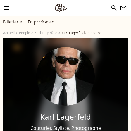
menu
search
newsletter
Billetterie
En privé avec
Accueil
People
Karl Lagerfeld
Karl Lagerfeld en photos
Karl Lagerfeld
Couturier, Styliste, Photographe