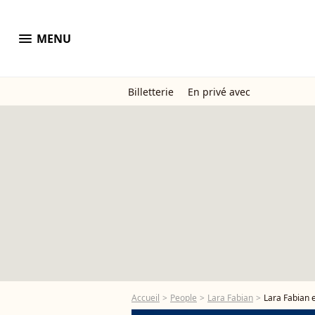
menu
MENU
Billetterie
En privé avec
Accueil
People
Lara Fabian
Lara Fabian 