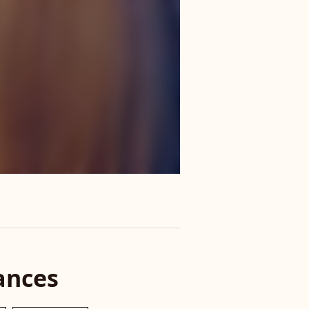
ances