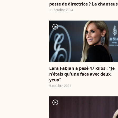
poste de directrice ? La chanteus
11 octobre 2024
player2
Lara Fabian a pesé 47 kilos : "Je
n'étais qu'une face avec deux
yeux"
5 octobre 2024
player2