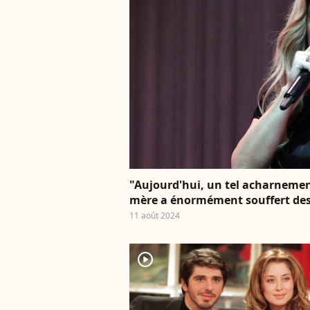
"Aujourd'hui, un tel acharnement
mère a énormément souffert des 
11 août 2024
player2