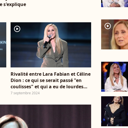
e s'explique
player2
player2
Rivalité entre Lara Fabian et Céline
Dion : ce qui se serait passé "en
coulisses" et qui a eu de lourdes
conséquences
7 septembre 2024