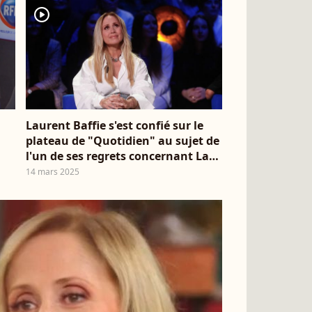
player2
Laurent Baffie s'est confié sur le
plateau de "Quotidien" au sujet de
l'un de ses regrets concernant Lara
Fabian
14 mars 2025