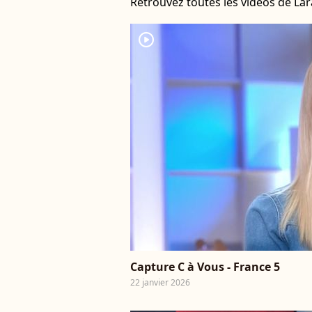
Retrouvez toutes les vidéos de La
player2
Capture C à Vous - France 5
22 janvier 2026