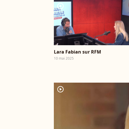
player2
Lara Fabian sur RFM
10 mai 2025
player2