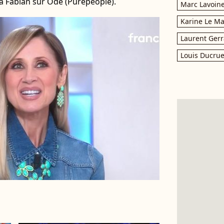
ra Fabian sur Ode (Purepeople).
Marc Lavoin
Karine Le M
Laurent Gerr
Louis Ducrue