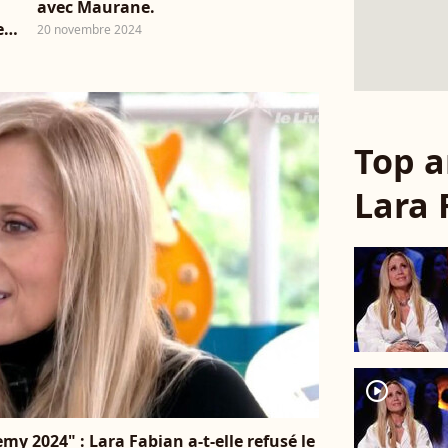
avec Maurane.
e
20 novembre 2024
Top a
Lara 
player2
y 2024" : Lara Fabian a-t-elle refusé le