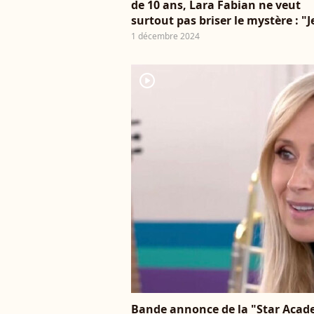
de 10 ans, Lara Fabian ne veut
surtout pas briser le mystère : "J
fais partie de ces femmes..."
1 décembre 2024
player2
Bande annonce de la "Star Academ