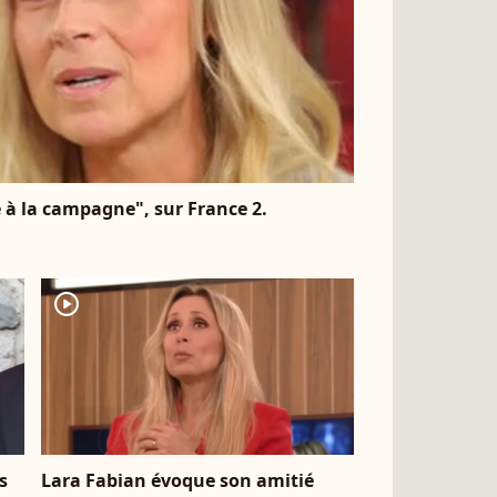
à la campagne", sur France 2.
player2
s
Lara Fabian évoque son amitié