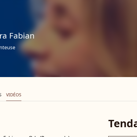
ra Fabian
nteuse
S
VIDÉOS
Tend