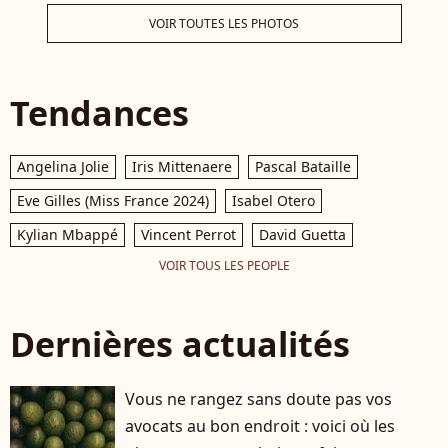
première fois à l'âge
5) 
VOIR TOUTES LES PHOTOS
de 37 ans. Victor Taieb
l'E
de la série Croisement
Fra
Bd Saint Germain
201
Tendances
Gaza La 25e édition du
Gui
Festival de la fiction
télé de La Rochelle,
Angelina Jolie
Iris Mittenaere
Pascal Bataille
vendredi 15
septembre 2023. ©
Eve Gilles (Miss France 2024)
Isabel Otero
Christophe Aubert via
Bestimage
Kylian Mbappé
Vincent Perrot
David Guetta
VOIR TOUS LES PEOPLE
Dernières actualités
Vous ne rangez sans doute pas vos
avocats au bon endroit : voici où les