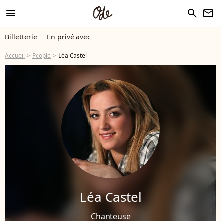
menu
search
newsletter
Billetterie
En privé avec
Accueil
People
Léa Castel
Léa Castel
Chanteuse