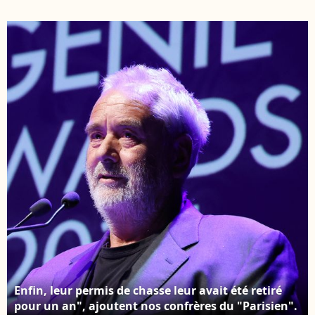
"doivent également
réalisateur qui vit là-
verser respectivement
bas. Luc Besson, Sarah
600 € et 1200 €
Saldmann au
d'amende ainsi que des
photocall de la
dommages et intérêts
première du film
à Luc Besson. Luc
Dracula au TCL
Besson au photocall de
Chinese Theatre IMAX
la première du film
à Hollywood, Los
Dracula au TCL
Angeles, Californie,
Chinese Theatre IMAX
États-Unis, le 3 février
à Hollywood, Los
2026. © RALL/Backgrid
Angeles, Californie,
USA/Bestimage
États-Unis, le 3 février
2026. © RALL/Backgrid
USA/Bestimage
Enfin, leur permis de chasse leur avait été retiré
pour un an", ajoutent nos confrères du "Parisien".