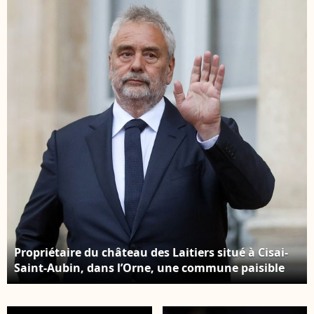
Paris, à l'occasion de
hectares. Luc Besson
leur visite officielle en
assiste au tapis rouge
France. Le 8 juin 2024
de "Dracula (Dracula -
© Jacovides-Moreau /
L'Amore Perduto)" lors
Bestimage
de la 20ème édition du
festival du film de
Rome à l'Auditorium
Parco Della Musica. ( ©
PacificPressAgency /
Bestimage
Propriétaire du château des Laitiers situé à Cisai-
Saint-Aubin, dans l’Orne, une commune paisible
de 183 habitants, Luc Besson a enfin obtenu le
verdict concernant l'affaire qui l'opposait à deux
chasseurs ayant tué un cerf Le cinéaste français