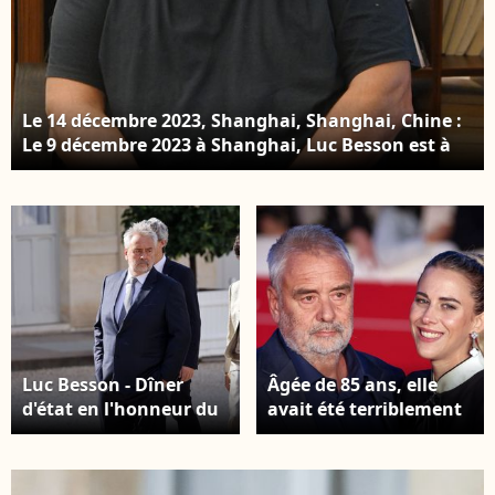
visite d'Etat de deux
jours du président
chinois en France, au
palais présidentiel de
l'Elysée à Paris, France,
Le 14 décembre 2023, Shanghai, Shanghai, Chine :
le 6 mai 2024.
Le 9 décembre 2023 à Shanghai, Luc Besson est à
Shanghai avec son film ''DogMan'' pour partager
ses expériences de tournage avec le public. © SIPA
Asia / Zuma Press / Bestilage
Luc Besson - Dîner
Âgée de 85 ans, elle
d'état en l'honneur du
avait été terriblement
président des Etats-
choquée par cet
Unis et sa femme au
incident survenu sur
palais de l'Elysée à
leur propriété de 160