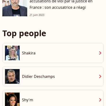
accusations de viol par la justice en
France : son accusatrice a réagi
21 juin 2023
Top people
chevron_right
Shakira
chevron_right
Didier Deschamps
chevron_right
Shy'm