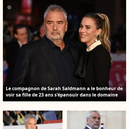
France, au palais de
Besson arrive pour
l'Élysée à Paris, le 6
assister à un dîner
mai 2024.Photo by
d'État officiel dans le
Eliot
cadre de la visite d'État
Blondet/ABACAPRESS.COM
de deux jours du
président chinois en
France, au palais de
l'Élysée à Paris Photo
by Eliot
Blondet/ABACAPRESS.CO
Le compagnon de Sarah Saldmann a le bonheur de
voir sa fille de 23 ans s'épanouir dans le domaine
de la musique. Le réalisateur français Luc Besson
et sa compagne, l'avocate française Sarah
Saldmann au Rome Film Fest 2025. Tapis rouge de
Dracula. Rome (Italie), 24 octobre 2025. Photo par
Marilla Sicilia/Mondadori