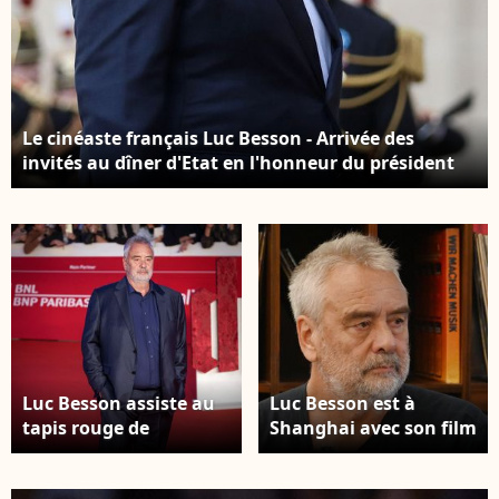
Le cinéaste français Luc Besson - Arrivée des
invités au dîner d'Etat en l'honneur du président
chinois Xi Jinping et de sa femme la Première
Dame Peng Liyuan au palais présidentiel de
l'Elysée à Paris, France, le 6 mai 2024. @Stephane
Lemouton / Bestimage
Luc Besson assiste au
Luc Besson est à
tapis rouge de
Shanghai avec son film
"Dracula (Dracula -
''DogMan'' pour
L'Amore Perduto)" lors
partager ses