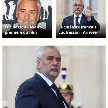
Luc Besson - Avant-
Le cinéaste français
première du film
Luc Besson - Arrivée
"Dogman" au cinéma
des invités au dîner
UGC Normandie à
d'Etat en l'honneur du
Paris le 19 septembre
président chinois Xi
2023. © Coadic
Jinping et de sa femme
Guirec/Bestimage
la Première Dame Peng
Liyuan au palais
présidentiel de l'Elysée
à Paris, France, le 6
mai 2024. @Stephane
Lemouton / Bestimage