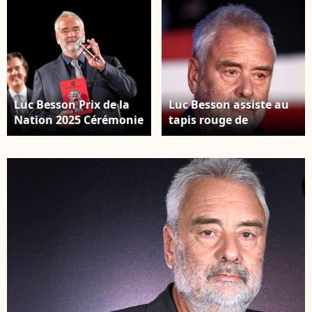
Luc Besson - Arrivée des invités au dîner d'Etat en
l'honneur du président chinois Xi Jinping et de sa
femme la Première Dame Peng Liyuan au palais
présidentiel de l'Elysée à Paris, France. Stéphane
Lemouton / Bestimage
Luc Besson Prix de la
Luc Besson assiste au
Nation 2025 Cérémonie
tapis rouge de
de remise des prix au
"Dracula (Dracula -
Teatro Antico
L'Amore Perduto)" lors
Taormina, Italie 28 juin
de la 20ème édition du
2025 ©SGPItalia
festival du film de
Rome à l'Auditorium
Parco Della Musica. ( ©
PacificPressAgency /
Bestimage