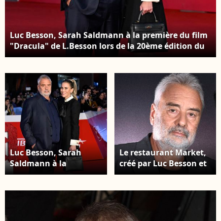
Luc Besson, Sarah Saldmann à la première du film
"Dracula" de L.Besson lors de la 20ème édition du
festival du film de Rome le 24 octobre 2025. ©
Backgrid UK/ Bestimage
Luc Besson, Sarah
Le restaurant Market,
Saldmann à la
créé par Luc Besson et
première du film
le chef Jean-Georges
"Dracula" de L.Besson
Vongerichten, est situé
lors de la 20ème
sur l’Avenue Matignon.
édition du festival du
Exclusif - Luc Besson
film de Rome le 24
lors de