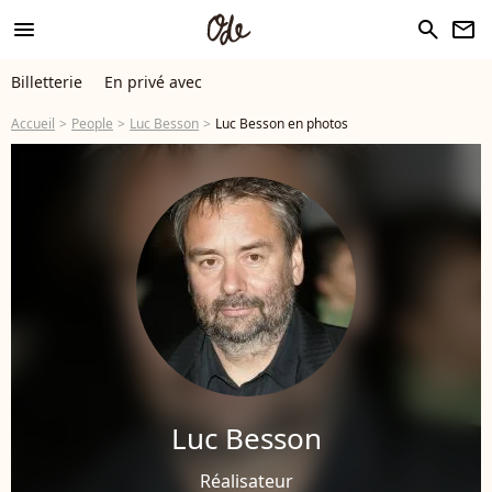
menu
search
newsletter
Billetterie
En privé avec
Accueil
People
Luc Besson
Luc Besson en photos
Luc Besson
Réalisateur