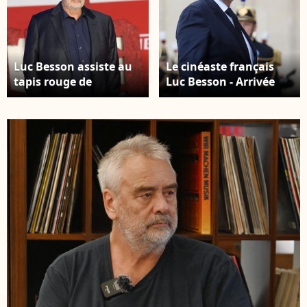
Portfolio/SPUS/ABACAPRESS.COM
Luc Besson assiste au
Le cinéaste français
tapis rouge de
Luc Besson - Arrivée
"Dracula (Dracula -
des invités au dîner
L'Amore Perduto)" lors
d'Etat en l'honneur du
du 20ème Festival du
président chinois Xi
Film de Rome à
Jinping et de sa femme
l'Auditorium Parco
la Première Dame Peng
Della Musica le 24
Liyuan au palais
octobre 2025 à Rome,
présidentiel de l'Elysée
Italie. Photo par Anna
à Paris, France, le 6
Maria Tinghino/Future
mai 2024. Stéphane
Image/Cover
Lemouton / Bestimage
Images/ABACAPRESS.COM
Des célébrités arrivent
pour assister à un
dîner d'Etat officiel
dans le cadre de la