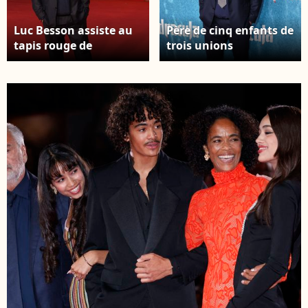
Luc Besson assiste au
Père de cinq enfants de
tapis rouge de
trois unions
"Dracula (Dracula -
différentes, sa fille
L'Amore Perduto)" lors
Sateen est née le 7 mai
du 20ème Festival du
2003 et est le fruit de
Film de Rome à
sa relation passée avec
l'Auditorium Parco
Virginie Silla. Luc
Della Musica le 24
Besson au photocall de
octobre 2025 à Rome,
la première du film
Italie. Photo by Marco
Dracula au TCL
Provvisionato/IPA/ABACAPRESS.COM
Chinese Theatre IMAX
à Hollywood, Los
Angeles, Californie,
États-Unis, le 3 février
2026. © RALL/Backgrid
USA/Bestimage