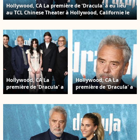
Hollywood, CA La première de 'Dracula' a eu lieu
au TCL Chinese Theater à Hollywood, Californie le
03/02/2026. Sur la photo : Luc Besson, Danny
Elfman Photo : Backgrid USA / Bestimage
Hollywood, CA La
Hollywood, CA La
première de 'Dracula' a
première de 'Dracula' a
eu lieu au TCL Chinese
eu lieu au TCL Chinese
Theater à Hollywood,
Theater à Hollywood,
Californie le
Californie le
03/02/2026. Sur la
03/02/2026/ Sur la
photo : Raphael Luce,
photo : Luc Besson
Ewns Abid, Luc Besson,
Photo : Backgrid USA /
Zoe Bleu, Caleb Landry
Bestimage