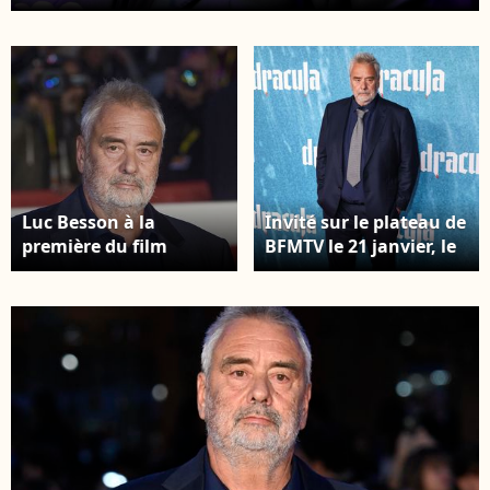
Exclusif - Luc Besson remet un génie d'honneur à
Sophie Leclerc - Soirée des "Digital Creation Genie
Awards 2026" au casino d'Enghien-les-Bains le 21
janvier 2026. © Denis Guignebourg/Bestimage
Luc Besson à la
Invité sur le plateau de
première du film
BFMTV le 21 janvier, le
"Dracula" de L.Besson
réalisateur de Dracula
lors de la 20ème
a confié que les
édition du festival du
chasseurs avaient été
film de Rome le 24
condamnés pour
octobre 2025.
"chasse non autorisée
sur le terrain d’autrui"
et "chasse à l’aide d’un
engin, instrument,
mode ou moyen
prohibé". Luc Besson