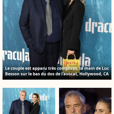
Jones, Danny Elfman,
Cristoph Waltz Photo :
Backgrid USA /
Bestimage
Le couple est apparu très complices, la main de Luc
Besson sur le bas du dos de l'avocat, Hollywood, CA
L'avant-première de 'Dracula' a eu lieu au TCL
Chinese Theater à Hollywood, Californie le
03/02/3026. Sur la photo : Luc Besson, Sarah
Saldman Photo : Backgrid USA / Bestimage