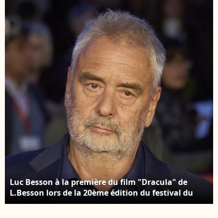
de la 20ème édition du
expériences de
festival du film de
tournage avec le
Rome à l'Auditorium
public, le 9 décembre
Parco Della Musica. ( ©
2023. © SIPA Asia /
PacificPressAgency /
Zuma Press /
Bestimage
Bestimage
Luc Besson à la première du film "Dracula" de
L.Besson lors de la 20ème édition du festival du
film de Rome le 24 octobre 2025. © Bestimage