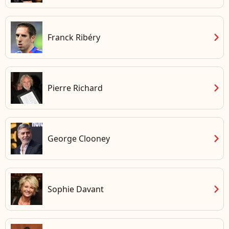
chevron_right
Franck Ribéry
chevron_right
Pierre Richard
chevron_right
George Clooney
chevron_right
Sophie Davant