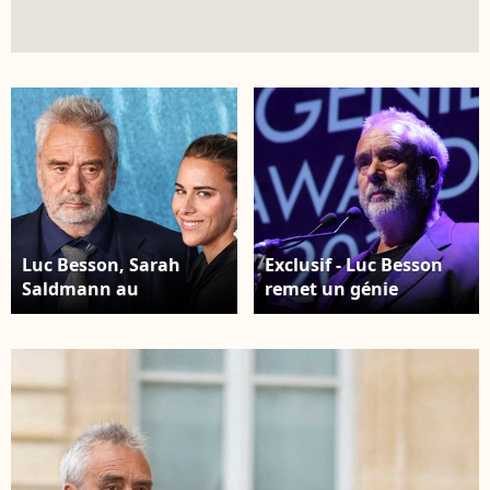
Luc Besson, Sarah
Exclusif - Luc Besson
Saldmann au
remet un génie
photocall de la
d'honneur à Sophie
première du film
Leclerc - Soirée des
Dracula au TCL
"Digital Creation Genie
Chinese Theatre IMAX
Awards 2026" au
à Hollywood, Los
casino d'Enghien-les-
Angeles, Californie,
Bains le 21 janvier
États-Unis, le 3 février
2026. © Denis
2026. © RALL/Backgrid
Guignebourg/Bestimage