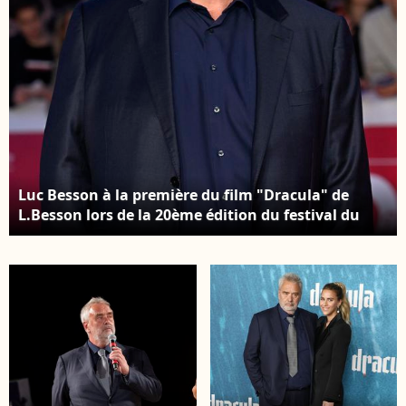
au photocall de la
première du film
Dracula au TCL
Chinese Theatre IMAX
à Hollywood, Los
Angeles, Californie,
États-Unis, le 3 février
2026. © RALL/Backgrid
USA/Bestimage
Luc Besson à la première du film "Dracula" de
L.Besson lors de la 20ème édition du festival du
film de Rome le 24 octobre 2025.