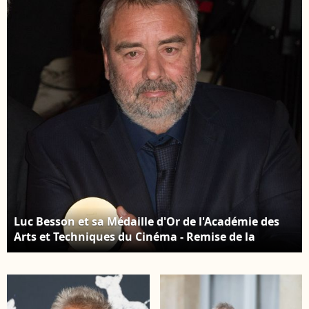
octobre 2025. ©
l'enregistrement de
Backgrid UK/
l'émission "Chez
Bestimage
Jordan de Luxe" à
Paris. © CEDRIC
PERRIN / BESTIMAGE
Luc Besson et sa Médaille d'Or de l'Académie des
Arts et Techniques du Cinéma - Remise de la
Médaille d'Or de l'Académie des Arts et Techniques
du Cinéma à Luc Besson par Alain Terzian, à la
Monnaie de Paris, le 19 janvier 2015.