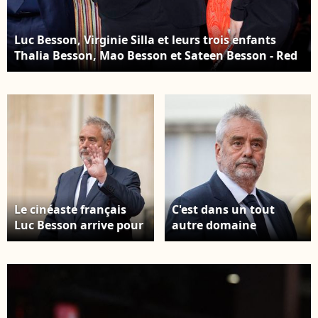
Luc Besson, Virginie Silla et leurs trois enfants
Thalia Besson, Mao Besson et Sateen Besson - Red
Carpet de la première du film de L.Besson
"DogMan" lors du festival international du film de
Venise, La Mostra - Action Press / Bestimage
Le cinéaste français
C'est dans un tout
Luc Besson arrive pour
autre domaine
assister à un dîner
artistique que celui du
d'État officiel dans le
cinéma qu'évolue l'une
cadre de la visite d'État
des filles du réalisateur
de deux jours du
français Luc Besson. Le
président chinois en
cinéaste français Luc