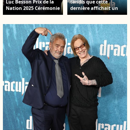
Luc Besson Prix de la
tandis que cette
Nation 2025 Cérémonie
dernière affichait un
de remise des prix au
sac Dior à l'effigie du
Teatro Antico
film de son partenaire.
Taormina, Italie 28 juin
Hollywood, CA L'avant-
2025 ©SGPItalia
première de 'Dracula' a
eu lieu au TCL Chinese
Theater à Hollywood,
Californie le
03/02/3026. Sur la
photo : Luc Besson,
Sarah Saldman Photo :
Backgrid USA /
Bestimage