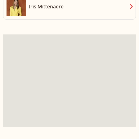
chevron_right
Iris Mittenaere