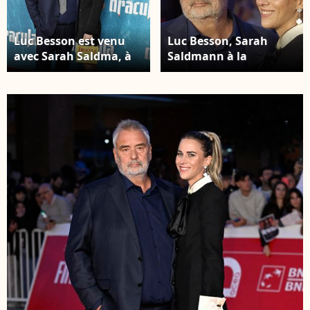
Luc Besson est venu
Luc Besson, Sarah
avec Sarah Saldma, à
Saldmann à la
l'avant-première de
première du film
son film Dracula à Los
"Dracula" de L.Besson
Angeles ! Hollywood,
lors de la 20ème
CA L'avant-première de
édition du festival du
'Dracula' a eu lieu au
film de Rome. ©
TCL Chinese Theater à
Backgrid UK/
Hollywood, Californie.
Bestimage
Photo : Backgrid USA /
Bestimage