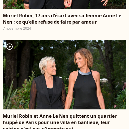
Muriel Robin, 17 ans d'écart avec sa femme Anne Le
Nen : ce qu'elle refuse de faire par amour
7 novembre 2024
player2
Muriel Robin et Anne Le Nen quittent un quartier
huppé de Paris pour une villa en banlieue, leur
voisine n'est pas n'importe qui