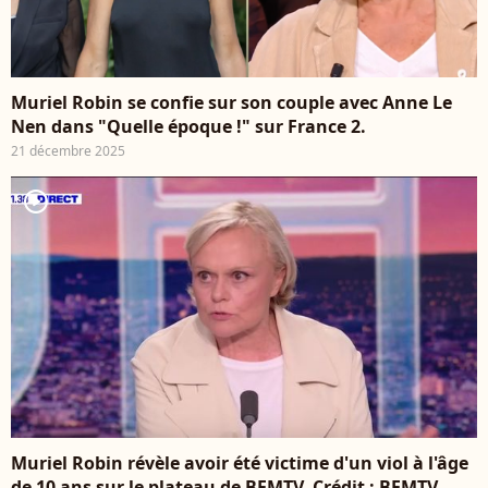
Muriel Robin se confie sur son couple avec Anne Le
Nen dans "Quelle époque !" sur France 2.
21 décembre 2025
player2
Muriel Robin révèle avoir été victime d'un viol à l'âge
de 10 ans sur le plateau de BFMTV. Crédit : BFMTV