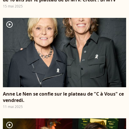
15 mai 2025
player2
Anne Le Nen se confie sur le plateau de "C à Vous" ce
vendredi.
11 mai 2025
player2