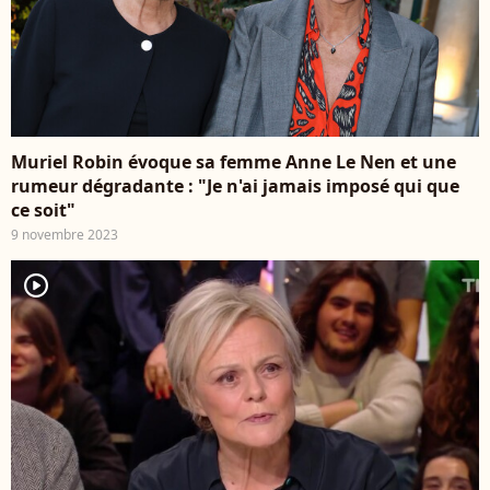
Muriel Robin évoque sa femme Anne Le Nen et une
rumeur dégradante : "Je n'ai jamais imposé qui que
ce soit"
9 novembre 2023
player2