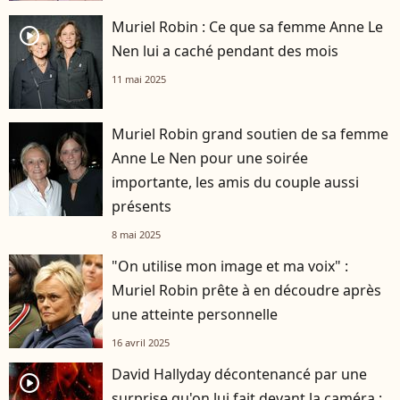
Muriel Robin : Ce que sa femme Anne Le
player2
Nen lui a caché pendant des mois
11 mai 2025
Muriel Robin grand soutien de sa femme
Anne Le Nen pour une soirée
importante, les amis du couple aussi
présents
8 mai 2025
"On utilise mon image et ma voix" :
Muriel Robin prête à en découdre après
une atteinte personnelle
16 avril 2025
David Hallyday décontenancé par une
player2
surprise qu'on lui fait devant la caméra :