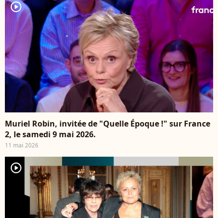
player2
Muriel Robin, invitée de "Quelle Époque !" sur France
2, le samedi 9 mai 2026.
11 mai 2026
player2