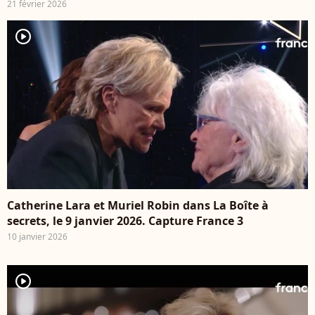
21 février 2026
player2
Catherine Lara et Muriel Robin dans La Boîte à
secrets, le 9 janvier 2026. Capture France 3
10 janvier 2026
player2