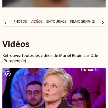
ALITÉS
PHOTOS
VIDÉOS
ENTOURAGE
FILMOGRAPHIE
chevron_left
chevron_right
Vidéos
Retrouvez toutes les vidéos de Muriel Robin sur Ode
(Purepeople).
player2