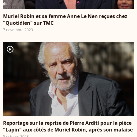
Muriel Robin et sa femme Anne Le Nen reçues chez
"Quotidien" sur TMC
7 novembre 2023
player2
Reportage sur la reprise de Pierre Arditi pour la pièce
"Lapin" aux côtés de Muriel Robin, après son malaise
5 octobre 2023