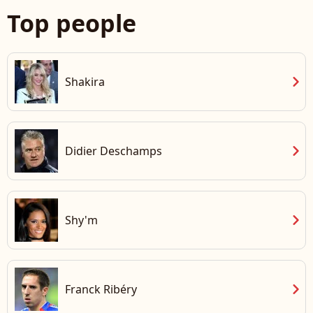
Top people
chevron_right
Shakira
chevron_right
Didier Deschamps
chevron_right
Shy'm
chevron_right
Franck Ribéry