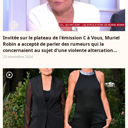
Invitée sur le plateau de l'émission C à Vous, Muriel
Robin a accepté de parler des rumeurs qui la
concernaient au sujet d'une violente altercation
qu'elle aurait eue avec l'humoriste Artus. Muriel
23 novembre 2024
Robin dans C à Vous, France 5
player2