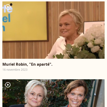
player2
Muriel Robin, "En aparté".
16 novembre 2023
player2