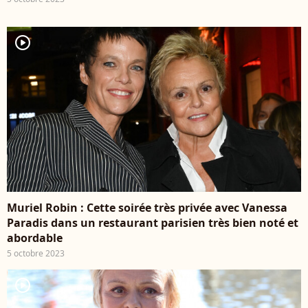
player2
Muriel Robin : Cette soirée très privée avec Vanessa
Paradis dans un restaurant parisien très bien noté et
abordable
5 octobre 2023
player2