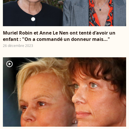
Muriel Robin et Anne Le Nen ont tenté d'avoir un
enfant : "On a commandé un donneur mais..."
26 décembre 2023
player2