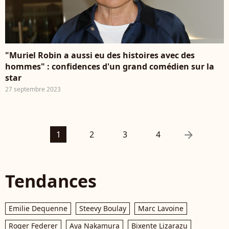
"Muriel Robin a aussi eu des histoires avec des
hommes" : confidences d'un grand comédien sur la
star
27 septembre 2023
arrow_right
1
2
3
4
Tendances
Emilie Dequenne
Steevy Boulay
Marc Lavoine
Roger Federer
Aya Nakamura
Bixente Lizarazu