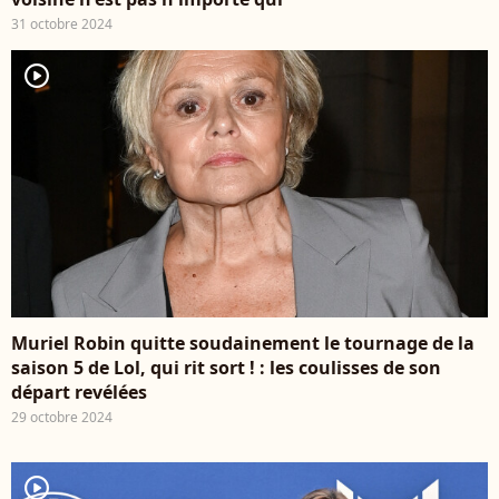
31 octobre 2024
player2
Muriel Robin quitte soudainement le tournage de la
saison 5 de Lol, qui rit sort ! : les coulisses de son
départ revélées
29 octobre 2024
player2