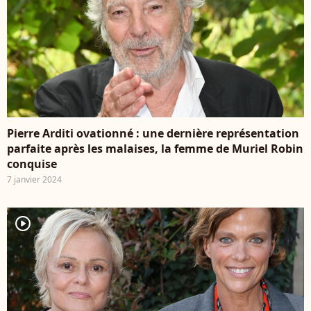
Pierre Arditi ovationné : une dernière représentation
parfaite après les malaises, la femme de Muriel Robin
conquise
7 janvier 2024
player2