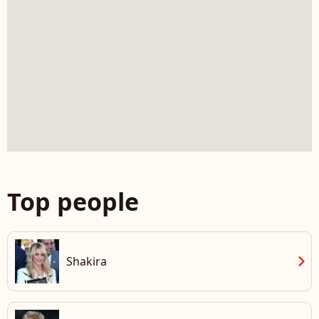
Top people
chevron_right
Shakira