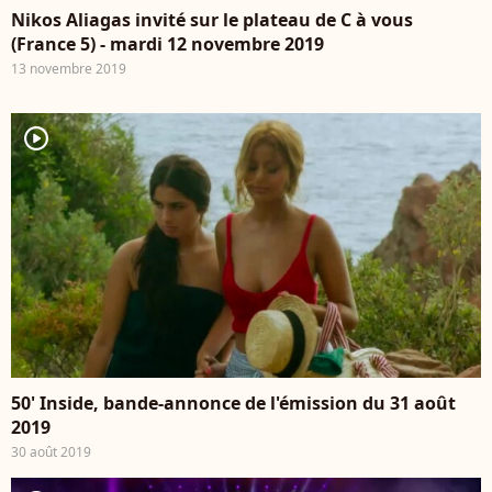
Nikos Aliagas invité sur le plateau de C à vous
(France 5) - mardi 12 novembre 2019
13 novembre 2019
player2
50' Inside, bande-annonce de l'émission du 31 août
2019
30 août 2019