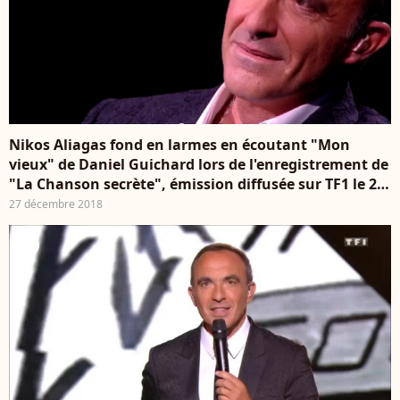
Nikos Aliagas fond en larmes en écoutant "Mon
vieux" de Daniel Guichard lors de l'enregistrement de
"La Chanson secrète", émission diffusée sur TF1 le 29
décembre 2018.
27 décembre 2018
player2