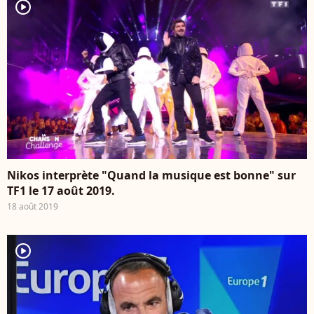
player2
Nikos interprète "Quand la musique est bonne" sur
TF1 le 17 août 2019.
18 août 2019
player2