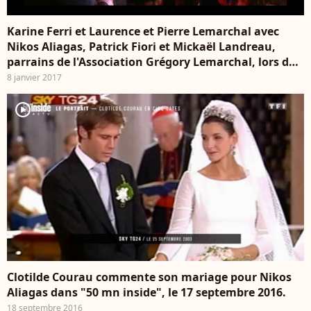
Karine Ferri et Laurence et Pierre Lemarchal avec
Nikos Aliagas, Patrick Fiori et Mickaël Landreau,
parrains de l'Association Grégory Lemarchal, lors de
la soirée hommage "Dix ans après, l'histoire
8 janvier 2017
continue" le 7 janvier 2017 au Zénith de Paris et sur
TF1.
player2
Clotilde Courau commente son mariage pour Nikos
Aliagas dans "50 mn inside", le 17 septembre 2016.
18 septembre 2016