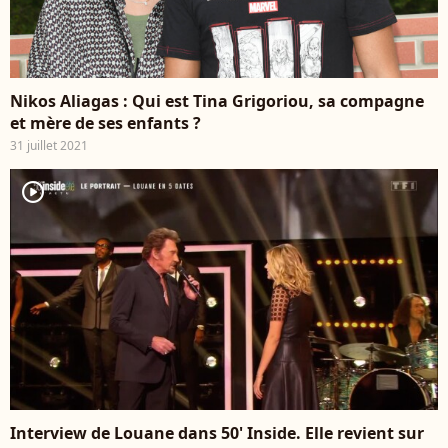
Nikos Aliagas : Qui est Tina Grigoriou, sa compagne
et mère de ses enfants ?
31 juillet 2021
player2
Interview de Louane dans 50' Inside. Elle revient sur