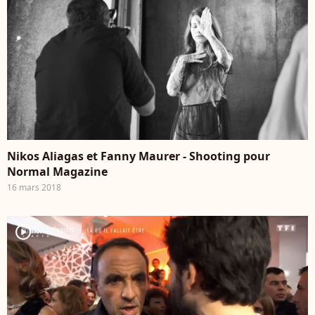
Nikos Aliagas et Fanny Maurer - Shooting pour
Normal Magazine
16 mars 2018
player2