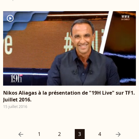
player2
Nikos Aliagas à la présentation de "19H Live" sur TF1.
Juillet 2016.
15 juillet 2016
arrow_left
arrow_right
1
2
3
4