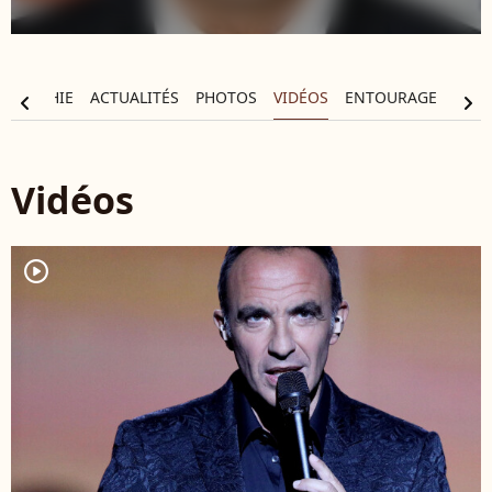
OGRAPHIE
ACTUALITÉS
PHOTOS
VIDÉOS
ENTOURAGE
chevron_left
chevron_right
Vidéos
player2