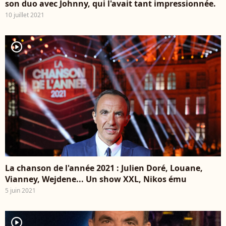
son duo avec Johnny, qui l'avait tant impressionnée.
10 juillet 2021
player2
La chanson de l'année 2021 : Julien Doré, Louane,
Vianney, Wejdene... Un show XXL, Nikos ému
5 juin 2021
player2