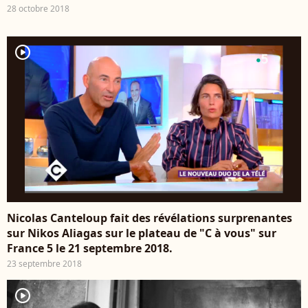
28 octobre 2018
player2
Nicolas Canteloup fait des révélations surprenantes
sur Nikos Aliagas sur le plateau de "C à vous" sur
France 5 le 21 septembre 2018.
23 septembre 2018
player2