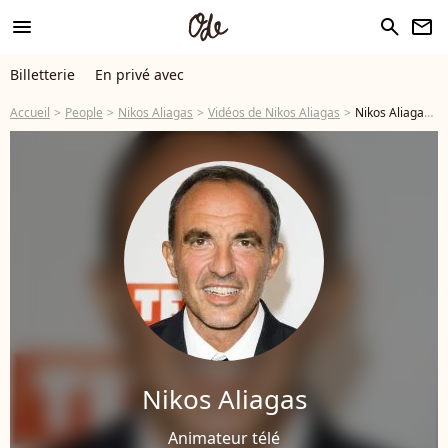
menu
search
newsletter
Billetterie
En privé avec
Accueil
People
Nikos Aliagas
Vidéos de Nikos Aliagas
Nikos Aliagas en vidéos - Page 3
Nikos Aliagas
Animateur télé