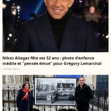
Nikos Aliagas fête ses 52 ans : photo d'enfance
inédite et "pensée émue" pour Grégory Lemarchal
13 mai 2021
player2