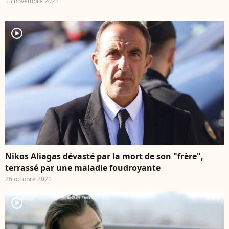
13 novembre 2021
player2
Nikos Aliagas dévasté par la mort de son "frère",
terrassé par une maladie foudroyante
26 octobre 2021
player2