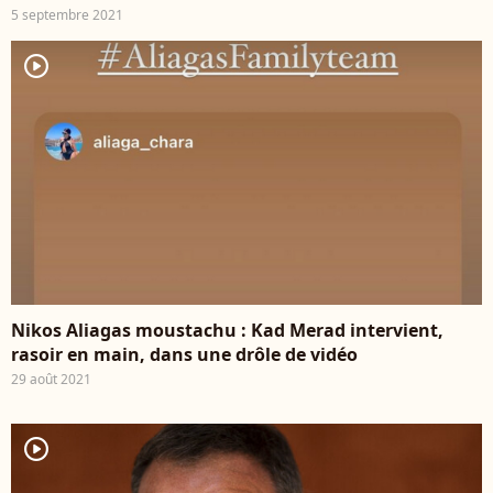
5 septembre 2021
player2
Nikos Aliagas moustachu : Kad Merad intervient,
rasoir en main, dans une drôle de vidéo
29 août 2021
player2