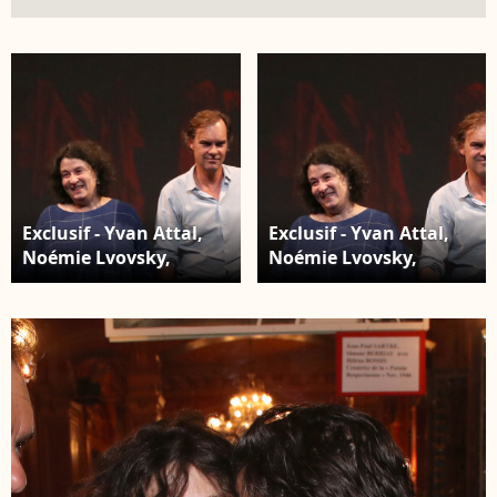
Exclusif - Yvan Attal,
Exclusif - Yvan Attal,
Noémie Lvovsky,
Noémie Lvovsky,
Sébastien Thiery
Sébastien Thiery
(Auteur de la pièce) et
(Auteur de la pièce) et
Paolo Mattei saluent le
Paolo Mattei saluent le
public - Générale de la
public - Générale de la
Pièce " Vidéo Club " au
Pièce " Vidéo Club " au
Théâtre Antoine à
Théâtre Antoine à
Paris. Le 27 Septembre
Paris. Le 27 Septembre
2023. © Bertrand
2023. © Bertrand
Rindoff / Bestimage
Rindoff / Bestimage