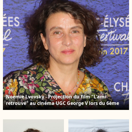
2023. © Bertrand
Théâtre Antoine à
Rindoff / Bestimage
Paris. Le 27 Septembre
2023. © Bertrand
Rindoff / Bestimage
Noémie Lvovsky - Projection du film "L'ami
retrouvé" au cinéma UGC George V lors du 6ème
Champs Elysées Film Festival (CEFF) à Paris, France,
le 20 juin 2017. © CVS-Veeren/Bestimage