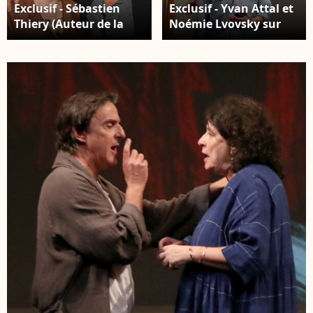
Exclusif - Sébastien
Exclusif - Yvan Attal et
Thiery (Auteur de la
Noémie Lvovsky sur
pièce), Noémie Lvovsky
scène - Générale de la
et Yvan Attal - Cocktail
Pièce " Vidéo Club " au
à la suite de la
Théâtre Antoine à
Générale de la Pièce "
Paris. Le 27 Septembre
Vidéo Club " au
2023. © Bertrand
Théâtre Antoine à
Rindoff / Bestimage
Paris. Le 27 Septembre
2023. © Bertrand
Rindoff / Bestimage