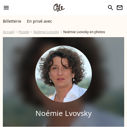
menu
search
newsletter
Billetterie
En privé avec
Accueil
People
Noémie Lvovsky
Noémie Lvovsky en photos
Noémie Lvovsky