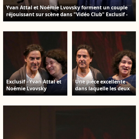
Yvan Attal et Noémie Lvovsky forment un couple
réjouissant sur scène dans "Vidéo Club" Exclusif -
Yvan Attal et Noémie Lvovsky sur scène - Générale
de la Pièce " Vidéo Club " au Théâtre Antoine à
Paris. © Bertrand Rindoff / Bestimage
Exclusif - Yvan Attal et
Une pièce excellente
Noémie Lvovsky
dans laquelle les deux
saluent le public -
amis, qui ont déjà
Générale de la Pièce "
collaboré ensemble, se
Vidéo Club " au
donnent la réplique
Théâtre Antoine à
sur une variation
Paris. Le 27 Septembre
réjouissante de la
2023. © Bertrand
thématique du couple
Rindoff / Bestimage
Exclusif - Yvan Attal et