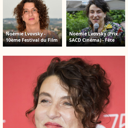
Noémie Lvovsky -
Noémie Lvovsky (Prix
10ème Festival du Film
SACD Cinéma) - Fête
Francophone
des prix SACD 2018 au
d'Angoulême. Le 26
siège de la SACD à
août 2017 © Coadic
Paris, France, le 18 juin
Guirec / Bestimage
2018. © Marc Ausset-
Lacroix/Bestimage