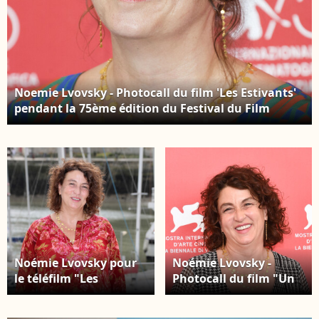
Noemie Lvovsky - Photocall du film 'Les Estivants'
pendant la 75ème édition du Festival du Film
International de Venise, la Mostra, le 5 septembre
2018. © Future-Image/ ZUMA Press/ Bestimage
Noémie Lvovsky pour
Noémie Lvovsky -
le téléfilm "Les
Photocall du film "Un
impatientes" lors du
peuple et son roi" lors
photocall du deuxième
du 75ème Festival du