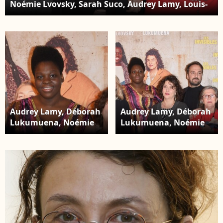
Noémie Lvovsky, Sarah Suco, Audrey Lamy, Louis-
Julien Petit, Quentin Faure, Adolpha Van
Meerhaeghe et Corinne Masiero - Avant-première
du film "Les Invisibles" au cinéma Gaumont Opéra
à Paris, le 7 janvier 2019. © Coadic
Guirec/Bestimage
Audrey Lamy, Déborah
Audrey Lamy, Déborah
Lukumuena, Noémie
Lukumuena, Noémie
Lvovsky et Corinne
Lvovsky, Louis-Julien
Masiero - Avant-
Petit, Adolpha Van
première du film "Les
Meerhaeghe et
Invisibles" au cinéma
Corinne Masiero -
Gaumont Opéra à
Avant-première du film
Paris, le 7 janvier 2019.
"Les Invisibles" au
© Coadic
cinéma Gaumont
Guirec/Bestimage
Opéra à Paris, le 7
janvier 2019. © Coadic