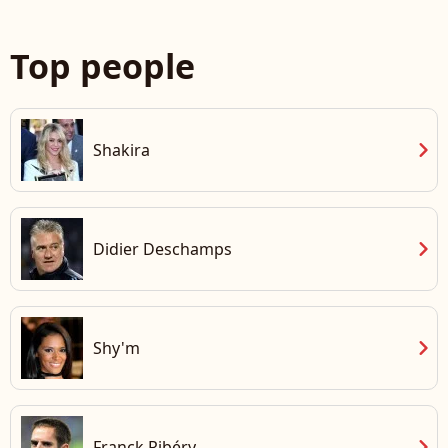
Top people
chevron_right
Shakira
chevron_right
Didier Deschamps
chevron_right
Shy'm
chevron_right
Franck Ribéry