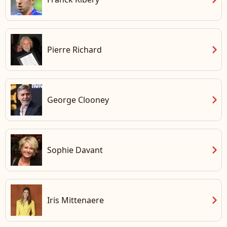
chevron_right
Pierre Richard
chevron_right
George Clooney
chevron_right
Sophie Davant
chevron_right
Iris Mittenaere