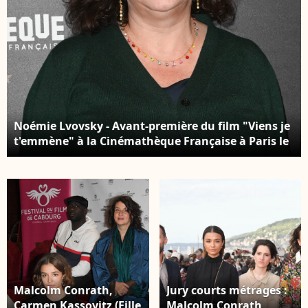
Noémie Lvovsky - Avant-première du film "Viens je
t'emmène" à la Cinémathèque Française à Paris le
28 février 2022. © Coadic Guirec/Bestimage
Malcolm Conrath,
Jury courts métrages :
Carmen Kassovitz (Fille
Malcolm Conrath,