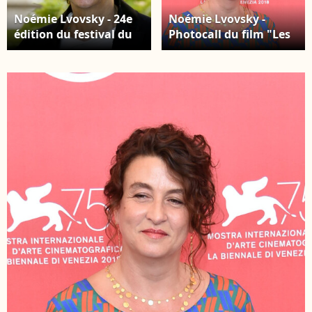
Noémie Lvovsky - 24e
Noémie Lvovsky -
édition du festival du
Photocall du film "Les
film de Sarlat, le 11
Estivants pendant la
novembre 2015. ©
75e édition du Festival
Patrick
du Film International
Bernard/Bestimage
de Venise, la Mostra, le
5 septembre 2018.