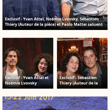
Exclusif - Yvan Attal, Noémie Lvovsky, Sébastien
Thiery (Auteur de la pièce) et Paolo Mattei saluent
le public - Générale de la Pièce " Vidéo Club " au
Théâtre Antoine à Paris. Le 27 Septembre 2023. ©
Bertrand Rindoff / Bestimage
Exclusif - Yvan Attal et
Exclusif - Sébastien
Noémie Lvovsky
Thiery (Auteur de la
saluent le public -
pièce), Noémie Lvovsky
Générale de la Pièce "
et Yvan Attal - Cocktail
Vidéo Club " au
à la suite de la
Théâtre Antoine à
Générale de la Pièce "
Paris. Le 27 Septembre
Vidéo Club " au