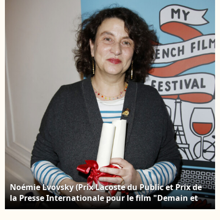
jour du festival
Film de Venise, la
international du film
Mostra. Le 7 septembre
de La Rochelle, France.
2018
© Patrick
Bernard/Bestimage
Noémie Lvovsky (Prix Lacoste du Public et Prix de
la Presse Internationale pour le film "Demain et
tous les autres jours") - Cocktail et remise des prix
lors de la clôture de la 9ème édition de