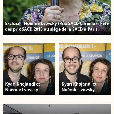
Exclusif - Noémie Lvovsky (Prix SACD Cinéma) - Fête
des prix SACD 2018 au siège de la SACD à Paris,
France, le 18 juin 2018. Les prix SACD sont des
récompenses décernées par la Société des auteurs
et compositeurs dramatiques dans les domaines
du cinéma, de la danse, de la musique, de la radio,
de la télévision et du théâtre. © Marc Ausset-
Lacroix/Bestimage
Kyan Khojandi et
Kyan Khojandi et
Noémie Lvovsky -
Noémie Lvovsky -
Avant-première du film
Avant-première du film
"Rosalie Blum" au
"Rosalie Blum" au
cinéma UGC Ciné Cité
cinéma UGC Ciné Cité
des Halles à Paris, le 22
des Halles à Paris, le 22