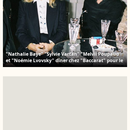
"Nathalie Baye" "Sylvie Vartan" "Melvil Poupaud"
et "Noémie Lvovsky" dîner chez "Baccarat" pour le
film "Les Sentiments" "Plan serré" féminin homme
assis chanteuse actrice réalisatrice BERTRAND
RINDOFF PETROFF / BESTIMAGE