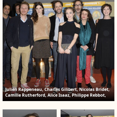
mars 2016. © Coadic
mars 2016. © Coadic
Guirec/Bestimage
Guirec/Bestimage
Julien Rappeneau, Charles Gilibert, Nicolas Bridet,
Camille Rutherford, Alice Isaaz, Philippe Rebbot,
Noémie Lvovsky, Sara Giraudeau enceinte et Kyan
Khojandi - Avant-première du film "Rosalie Blum"
au cinéma UGC Ciné Cité des Halles à Paris, le 22