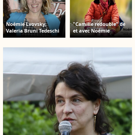
Noémie Lvovsky,
"Camille redouble" de
Valeria Bruni Tedeschi
et avec Noémie
et Agnès de Sacy -
Lvovsky en 2013.
Avant-premiere du film
"Un chateau en Italie"
à l'UCG Ciné Cité des
Halles à Paris, le 29
octobre 2013.