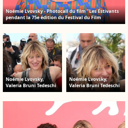
Noémie Lvovsky - Photocall du film "Les Estivants
pendant la 75e édition du Festival du Film
International de Venise, la Mostra, le 5 septembre
2018.
Noémie Lvovsky,
Noémie Lvovsky,
Valeria Bruni Tedeschi
Valeria Bruni Tedeschi
et Agnès de Sacy -
et Agnès de Sacy -
Photocall du film "Un
Photocall du film "Un
chateau en Italie" au
chateau en Italie" au
66e Festival du Film de
66e Festival du Film de
Cannes le 21 mai 2013.
Cannes le 21 mai 2013.