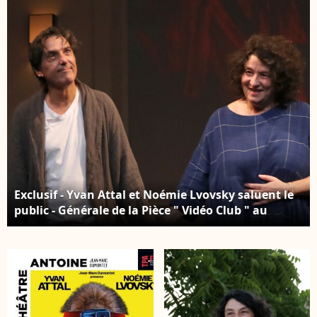
Noémie Lvovsky
saluent le public -
Générale de la Pièce "
Vidéo Club " au
Théâtre Antoine à
Paris. Le 27 Septembre
2023. © Bertrand
Rindoff / Bestimage
Exclusif - Yvan Attal et Noémie Lvovsky saluent le
public - Générale de la Pièce " Vidéo Club " au
Théâtre Antoine à Paris. Le 27 Septembre 2023. ©
Bertrand Rindoff / Bestimage