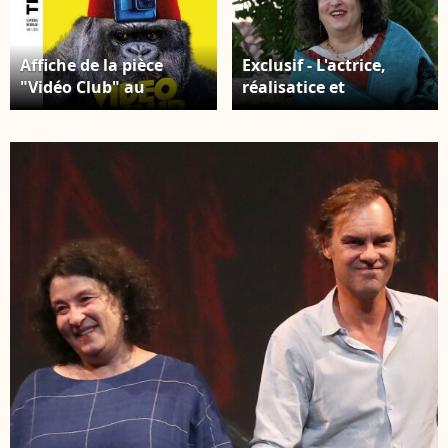
Affiche de la pièce
Exclusif - L'actrice,
"Vidéo Club" au
réalisatice et
théâtre Antoine
scénariste Noémie
Lvovsky au Château
Beychevelle à Saint-
Julien de Beychevelle -
Rendez-vous lors du
Festival International
du Film en Médoc "Les
Vendanges du 7ème
art" © Jean-Marc
Lhomer / Bestimage