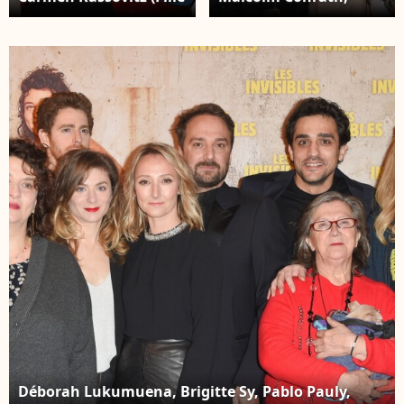
de Mathieu Kassovitz),
Carmen Kassovitz, fille
Steve Tientcheu,
de Mathieu Kassovitz,
Noémie Lvovsky
Aloïse Sauvage,
(présidente du jury
Noémie Lvovsky et
Courts Métrages) et
Steve Tientcheu -
Aloïse Sauvage -
Arrivées lors de la 34e
Photocall du jury
édition du festival de
Courts Métrages de la
Cabourg, Journées
34e édition du Festival
Romantiques le 29 juin
du Film de Cabourg,
2020. © Coadic Guirec /
Journées
Bestimage
Romantiques, au Club
de l'Etoile à Paris le 18
juin 2020. © Coadic
Guirec / Bestimage
Déborah Lukumuena, Brigitte Sy, Pablo Pauly,