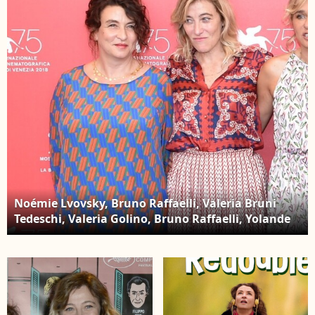
Noémie Lvovsky, Bruno Raffaelli, Valeria Bruni
Tedeschi, Valeria Golino, Bruno Raffaelli, Yolande
Moreau, Riccardo Scamarcio - Photocall du film
"Les Estivants pendant la 75e édition du Festival
du Film International de Venise, la Mostra, le 5
septembre 2018.