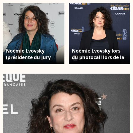
"MyFrenchFilmFestival 2019" chez Unifrance à
Paris, le 19 février 2019. © Marc Ausset-
Lacroix/Bestimage
Noémie Lvovsky
Noémie Lvovsky lors
(présidente du jury
du photocall lors de la
Courts Métrages) -
46ème cérémonie des
Photocall du jury
César à l'Olympia à
Courts Métrages de la
Paris le 12 mars 2021 ©
34ème édition du
Pascal le Segretain /
Festival du Film de
Pool / Bestimage
Cabourg, Journées
Romantiques, au Club
de l'Etoile à Paris le 18
juin 2020. © Coadic
Guirec / Bestimage