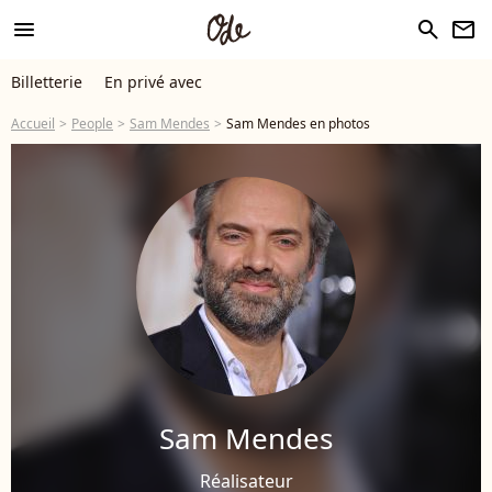
menu
search
newsletter
Billetterie
En privé avec
Accueil
People
Sam Mendes
Sam Mendes en photos
Sam Mendes
Réalisateur