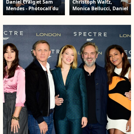
Daniel Craig et Sam
Christoph Waltz,
Mendes - Photocall du
Monica Bellucci, Daniel
film "James Bond -
Craig, Léa Seydoux,
Spectre" à l'hôtel
Sam Mendes et
Corinthia à Londres le
Naomie Harris -
22 octobre 2015.
Photocall du film
"James Bond - Spectre"
à l'hôtel Corinthia à
Londres le 22 octobre
2015.