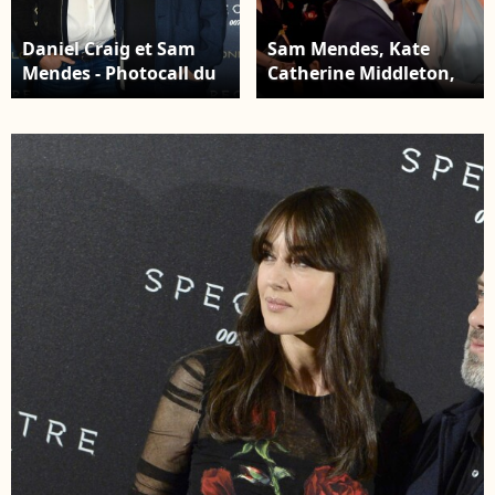
Daniel Craig et Sam
Sam Mendes, Kate
Mendes - Photocall du
Catherine Middleton,
film "James Bond -
duchesse de
Spectre" à l'hôtel
Cambridge, Christoph
Corinthia à Londres. Le
Waltz et Daniel Craig -
22 octobre 2015 22
Première mondiale du
October 2015.
film "James Bond
Spectre" au Royal
Albert Hall à Londres.
Le 26 octobre 2015.