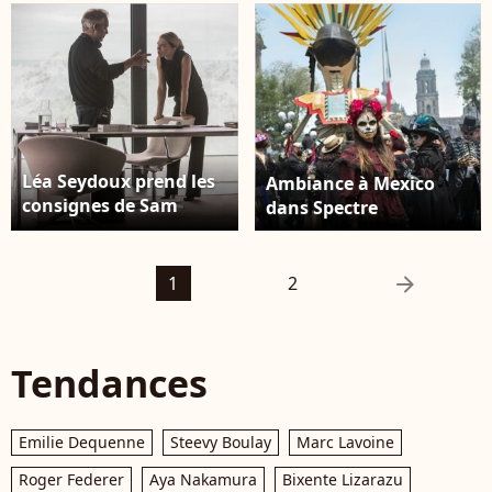
Léa Seydoux prend les
Ambiance à Mexico
consignes de Sam
dans Spectre
Mendes dans Spectre
arrow_right
1
2
Tendances
Emilie Dequenne
Steevy Boulay
Marc Lavoine
Roger Federer
Aya Nakamura
Bixente Lizarazu