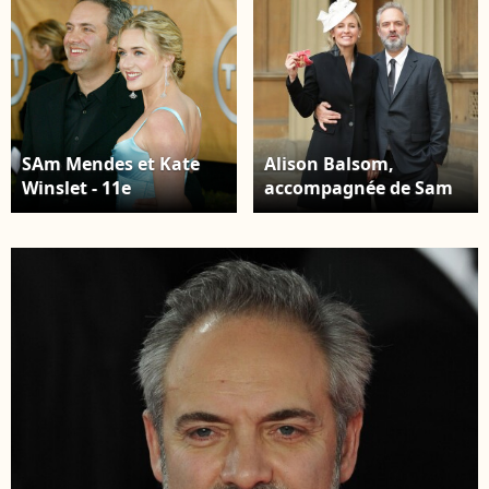
SAm Mendes et Kate
Alison Balsom,
Winslet - 11e
accompagnée de Sam
cérémonie des Screen
Mendes, faite officier
Actors Guild Awards, à
dans l'ordre de l'Empire
Los Angeles, le 5 février
britannique par le
2005.
prince Charles au
cours d'une cérémonie
organisée à
Buckingham Palace,
Londres, le 18
novembre 2016.