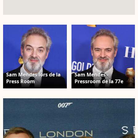
Sam Mendes lors de la
Sam Mendes -
Press Room
Pressroom de la 77e
(Pressroom) de la
cérémonie annuelle
77ème cérémonie
des Golden Globe
annuelle des Golden
Awards au Beverly
Globe Awards au
Hilton Hotel à Los
Beverly Hilton Hotel à
Angeles, le 5 janvier
Los Angeles le 5 janvier
2020.
2020.