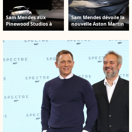
Sam Mendes aux
Sam Mendes dévoile la
Pinewood Studios à
nouvelle Aston Martin
Londres le 4 décembre
db10 - Photocall avec
2014.
les acteurs de la 24e
production du
nouveau film de James
Bond à Pinewood le 4
décembre 2014.