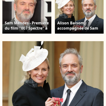
Sam Mendes - Première
Alison Balsom,
du film "007 Spectre" à
accompagnée de Sam
Mexico, le 2 novembre
Mendes, faite officier
2015.
dans l'ordre de l'Empire
britannique par le
prince Charles au
cours d'une cérémonie
organisée à
Buckingham Palace,
Londres, le 18
novembre 2016.