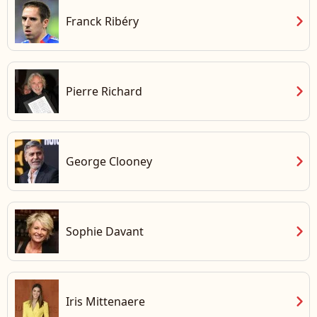
chevron_right
Franck Ribéry
chevron_right
Pierre Richard
chevron_right
George Clooney
chevron_right
Sophie Davant
chevron_right
Iris Mittenaere