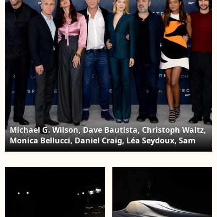
Corinthia Hotel,
Corinthia Hotel,
Londres, le 22 octobre
Londres, le 22 octobre
2015.
2015.
Michael G. Wilson, Dave Bautista, Christoph Waltz,
Monica Bellucci, Daniel Craig, Léa Seydoux, Sam
Mendes, Naomie Harris, Ben Whishaw et Andrew
Scott au photocall de Spectre, Corinthia Hotel,
Londres, le 22 octobre 2015.