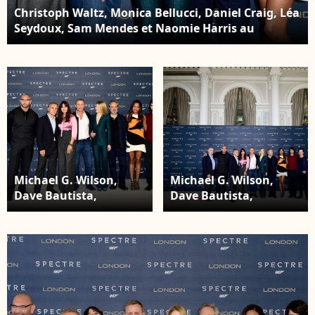
Christoph Waltz, Monica Bellucci, Daniel Craig, Léa
Seydoux, Sam Mendes et Naomie Harris au
photocall de Spectre, Corinthia Hotel, Londres, le
22 octobre 2015.
Michael G. Wilson,
Michael G. Wilson,
Dave Bautista,
Dave Bautista,
Christoph Waltz,
Christoph Waltz,
Monica Bellucci, Daniel
Monica Bellucci, Daniel
Craig, Léa Seydoux,
Craig, Léa Seydoux,
Sam Mendes, Naomie
Sam Mendes, Naomie
Harris, Ben Whishaw
Harris, Ben Whishaw
et Andrew Scott au
et Andrew Scott au
photocall de Spectre,
photocall de Spectre,