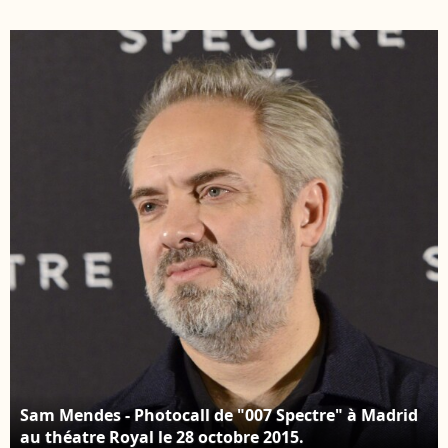
production du
Spectre" au British
nouveau film de James
Museum à Londres. Le
Bond à Pinewood. Le 4
26 octobre 2015
décembre 2014
Sam Mendes - Photocall de "007 Spectre" à Madrid
au théatre Royal le 28 octobre 2015.