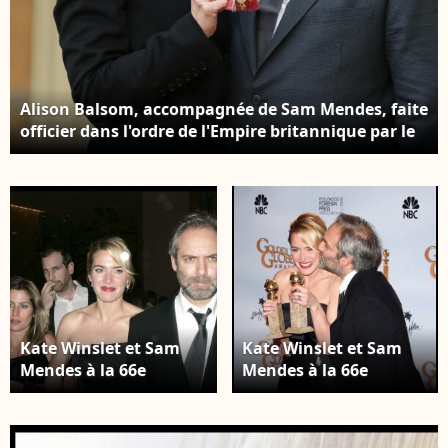
Alison Balsom, accompagnée de Sam Mendes, faite
officier dans l'ordre de l'Empire britannique par le
prince Charles au cours d'une cérémonie organisée
à Buckingham Palace, Londres, le 18 novembre
2016.
Kate Winslet et Sam
Kate Winslet et Sam
Mendes à la 66e
Mendes à la 66e
cérémonie des Golden
cérémonie des Golden
Globes, à Los Angeles
Globes, à Los Angeles
le 11 janvier 2009.
le 11 janvier 2009.