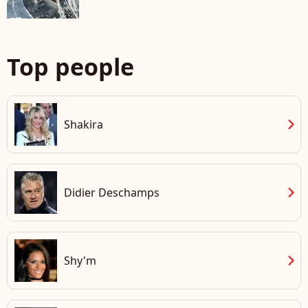
Top people
chevron_right
Shakira
chevron_right
Didier Deschamps
chevron_right
Shy'm