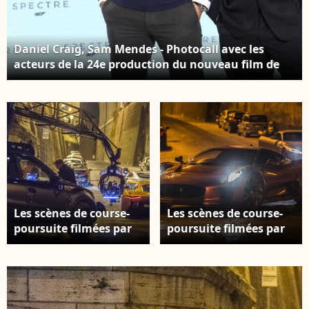
Daniel Craig, Sam Mendes - Photocall avec les
acteurs de la 24e production du nouveau film de
James Bond à Pinewood le 4 décembre 2014
Les scènes de course-
Les scènes de course-
poursuite filmées par
poursuite filmées par
Sam Mendes à Rome
Sam Mendes à Rome
pour le film Spectre. Le
pour le film Spectre. Le
9 mars 2015.
9 mars 2015.