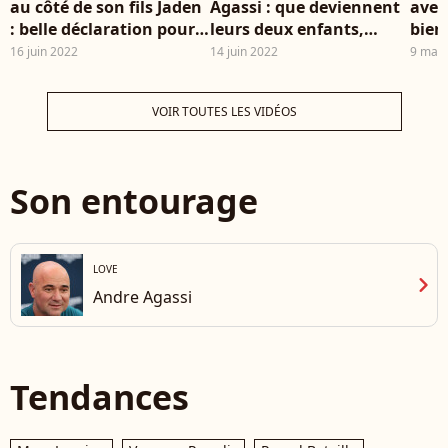
au côté de son fils Jaden
Agassi : que deviennent
avec 
: belle déclaration pour
leurs deux enfants,
bien
son anniversaire
Jaden et Jaz ?
16 juin 2022
14 juin 2022
9 mai 
VOIR TOUTES LES VIDÉOS
Son entourage
LOVE
chevron_right
Andre Agassi
Tendances