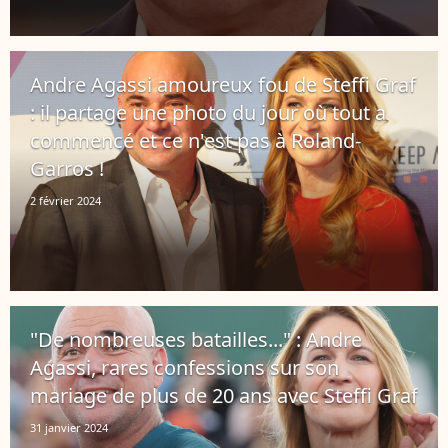
Andre Agassi amoureux fou de Steffi Graf
: il partage une photo du jour où tout a
commencé et ce n'est pas à Roland-
Garros !
2 février 2024
"De nombreuses batailles..." : Andre
Agassi, rares confessions sur son
mariage de plus de 20 ans avec Steffi Graf
31 janvier 2024