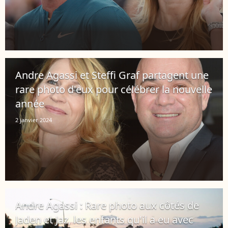
Andre Agassi et Steffi Graf partagent une
rare photo d'eux pour célébrer la nouvelle
année
2 janvier 2024
Andre Agassi : Rare photo aux côtés de
Jaden et Jaz, les enfants qu'il a eu avec