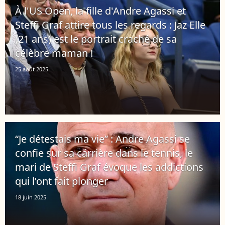
À l'US Open, la fille d'Andre Agassi et
Steffi Graf attire tous les regards : Jaz Elle
(21 ans) est le portrait craché de sa
célèbre maman !
25 août 2025
“Je détestais ma vie” : Andre Agassi se
confie sur sa carrière dans le tennis, le
mari de Steffi Graf évoque les addictions
qui l’ont fait plonger
18 juin 2025