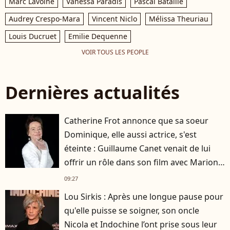
Marc Lavoine
Vanessa Paradis
Pascal Bataille
Audrey Crespo-Mara
Vincent Niclo
Mélissa Theuriau
Louis Ducruet
Emilie Dequenne
VOIR TOUS LES PEOPLE
Dernières actualités
Catherine Frot annonce que sa soeur
Dominique, elle aussi actrice, s'est
éteinte : Guillaume Canet venait de lui
offrir un rôle dans son film avec Marion
Cotillard
09:27
Lou Sirkis : Après une longue pause pour
qu'elle puisse se soigner, son oncle
Nicola et Indochine l’ont prise sous leur