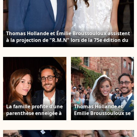
Thomas Hollande et Émilie Broussouloux assistent
à la projection de "R.M.N" lors de la 75e édition du
festival de Cannes au Palais des Festivals le 21 mai
2022 à Cannes, France. Photo par Shootpix/Abaca
La famille profite d’une
Thomas Hollande et
parenthèse enneigée à
Emilie Broussouloux se
Saint-Lary-Soulan lors
sont mariés dans le
d'un séjour à la
petit village de
montagne. Thomas
Meyssac en Corrèze en