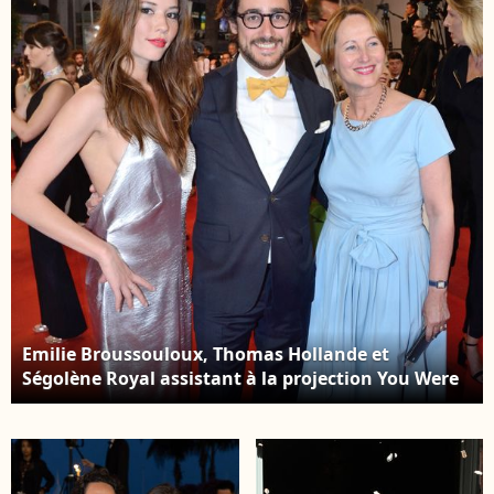
François Hollande,
Domine/Abaca
Ségolène Royal, et leur
fils Thomas Hollande
assistent à l'avant-
première du dernier
film de Claude Berri,
'L'un reste, l'autre
part', au cinéma UGC
Publicis à Paris,
France, le 11 janvier
2005. Photo par Bruno
Klein/Abaca
Emilie Broussouloux, Thomas Hollande et
Ségolène Royal assistant à la projection You Were
Never Really Here dans le cadre du 70e Festival de
Cannes à Cannes, France, le 27 mai 2017. Photo
Aurore Marechal/Abaca