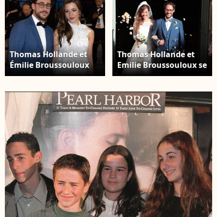
Thomas Hollande et
Thomas Hollande et
Émilie Broussouloux
Emilie Broussouloux se
assistent à la
sont mariés dans le
projection de "R.M.N"
petit village de
lors de la 75e édition
Meyssac en Corrèze en
du festival de Cannes
présence de leurs
au Palais des Festivals
parents respectifs
le 21 mai 2022 à
François Hollande,
Cannes, France. Photo
Ségolène Royal ainsi
Shootpix/Abaca
que Mr et Mme
Broussouloux, le 8
septembre 2018. ©
Abaca