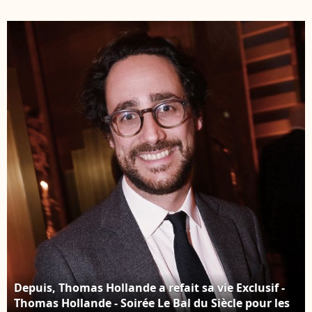
de Thomas Hollande et
Pétanque
de la journaliste Emilie
Gastronomique à Paris
Broussouloux l'église
Yacht Marina le 21 juin
de Meyssac en Corrèze,
2022. © Cédric Perrin /
près de Brive, ville
Bestimage
d'Emiie. Le 8
Septembre 2018. ©
Patrick Bernard-
Guillaume Collet /
Bestimage
Depuis, Thomas Hollande a refait sa vie Exclusif -
Thomas Hollande - Soirée Le Bal du Siècle pour les