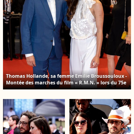
du film de Cannes, le
15 mai 2026. © Olivier
Borde / Bestimage
Thomas Hollande, sa femme Emilie Broussouloux -
Montée des marches du film « R.M.N. » lors du 75e
Festival international du film de Cannes, le 21 mai
2022. © Cyril Moreau / Bestimage