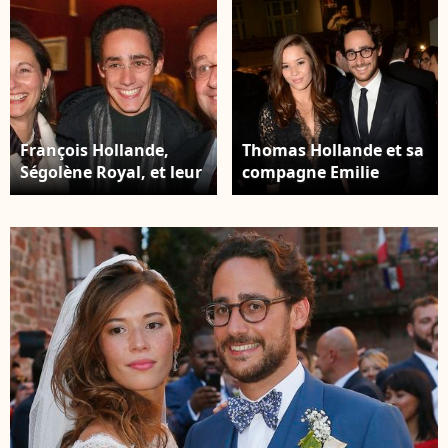
Jacovides/Bestimage
François Hollande,
Thomas Hollande et sa
Ségolène Royal, et leur
compagne Emilie
fils Thomas Hollande
Broussouloux à la
assistent à l'avant-
7ème cérémonie des
première du dernier
"Hommes de l'Année
film de Claude Berri,
GQ" au musée d'Orsay
'L'un reste, l'autre
à Paris, le 23 novembre
part', au cinéma UGC
2016. © Rachid
Publicis à Paris,
Bellak/Bestimage
France, le 11 janvier
2005. Photo par Bruno
Klein/Abaca