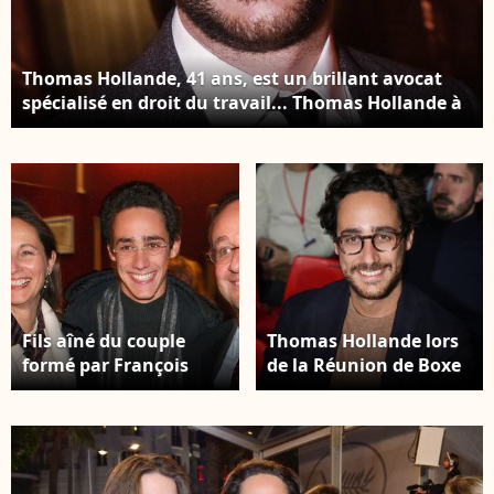
Thomas Hollande, 41 ans, est un brillant avocat
spécialisé en droit du travail... Thomas Hollande à
la soirée Le bal du siècle pour les 5 ans de l'hôtel
Nolinski Paris. © Rachid Bellak / Bestimage
Fils aîné du couple
Thomas Hollande lors
formé par François
de la Réunion de Boxe
Hollande et Ségolène
No Limits VII organisée
Royal, il a vécu une
par Asloum Event, au
histoire d'amour un
Zenith, à Paris, France,
peu trop médiatisée
le 04 décembre 2018.
durant sa jeunesse...
Photo Jerome