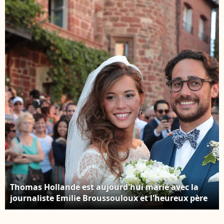
gastronomique à Paris
Never Really There lors
Yacht Marina le 21 juin
du 70e Festival de
2022 à Paris, France.
Cannes le 27 mai 2017
Photo Nasser
à Cannes, France.
Berzane/Abaca
Photo Julien
Zannoni/Aps-
medias/Abaca
Thomas Hollande est aujourd'hui marié avec la
journaliste Emilie Broussouloux et l'heureux père
de trois jeunes enfants. Thomas Hollande et Emilie
Broussouloux se sont mariés dans le petit village