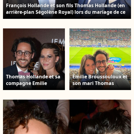
François Hollande et son fils Thomas Hollande (en
arrière-plan Ségolène Royal) lors du mariage de ce
dernier et de la journaliste Emilie Broussouloux à
la mairie de Meyssac en Corrèze près de Brive le 8
Septembre 2018. © Patrick Bernard-Guillaume
Collet/BestImage
Thomas Hollande et sa
Émilie Broussouloux et
compagne Emilie
son mari Thomas
Broussouloux -
Hollande, photo
Photocall de la soirée
partagée le 9
du film "Le monde est
septembre 2023.
à toi" sur la plage
Magnum lors du 71e
Festival de Cannes le
12 mai 2018. © CVS-