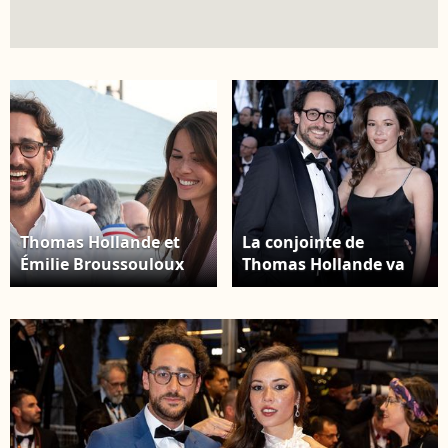
Thomas Hollande et
La conjointe de
Émilie Broussouloux
Thomas Hollande va
assistent à la «
quitter BFMTV à la
Gastronomic Petanque
saison prochaine
Party » à la Paris Yacht
Thomas Hollande et
Marina le 21 juin 2022
son épouse Emilie
à Paris, en France.
Broussouloux - Montée
Photo de Nasser
des marches du film «
Berzane/ABACAPRESS.COM
Karma » lors du 79e
Festival international