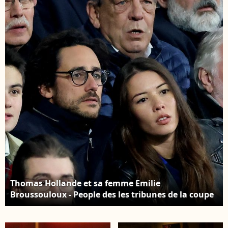
Hollande et sa
présence de leurs
compagne Emilie
parents respectifs
Broussouloux à la
François Hollande,
générale de la pièce
Ségolène Royal ainsi
"La Vraie Vie" au
que Mr et Mme
théâtre Edouard 7 à
Broussouloux, le 8
Paris, le 18 septembre
septembre 2018. ©
2017. © Guirec
Abaca
Coadic/Bestimage
Thomas Hollande et sa femme Emilie
Broussouloux - People des les tribunes de la coupe
du Monde de Rugby France 2023 - Match de quart
de finale "France-Afrique du Sud (28-29)" au Stade
de France à Saint-Denis 15 octobre 2023. © Moreau-