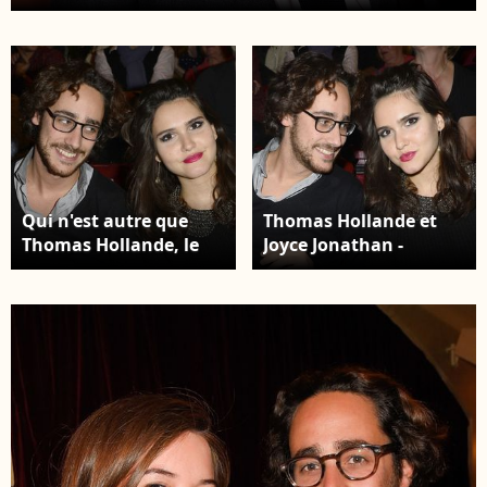
5 ans de l'hôtel Nolinski Paris le 8 mars 2022. ©
Rachid Bellak / Bestimage
Qui n'est autre que
Thomas Hollande et
Thomas Hollande, le
Joyce Jonathan -
fils de l'ancien
Concert de Céline Dion
président de la
au POPB de Paris.
République François
Bestimage
Hollande Thomas
Hollande et Joyce
Jonathan au concert
de Céline Dion au
POPB de Paris.
Bestimage