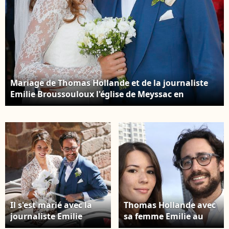
Mariage de Thomas Hollande et de la journaliste
Emilie Broussouloux l'église de Meyssac en
Corrèze, près de Brive, ville d'Emiie. Le 8 Septembre
2018. © Patrick Bernard-Guillaume Collet /
Bestimage
Il s'est marié avec la
Thomas Hollande avec
journaliste Emilie
sa femme Emilie au
Broussouloux Mariage
Trophée de la