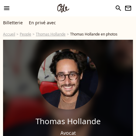
menu
search
newsletter
Billetterie
En privé avec
Accueil
People
Thomas Hollande
Thomas Hollande en photos
Thomas Hollande
Avocat