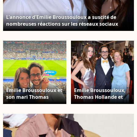
L'annonce d'Emilie Broussouloux a suscité de
nombreuses réactions sur les réseaux sociaux
Naissance - Emilie Broussouloux et Thomas
Hollande sont les parents d'un troisième enfant,
une petite fille prénommée Nicole - Exclusivité -
Thomas Hollande et sa femme Emilie
Broussouloux - Soirée « Back to Brach Good Vibes
only » à l'hôtel Brach à Paris le 4 septembre 2023.
© Rachid Bellak/Bestimage
Émilie Broussouloux et
Emilie Broussouloux,
son mari Thomas
Thomas Hollande et
Hollande, photo
Ségolène Royal
partagée le 9
assistant à la
septembre 2023.
projection You Were
Capture Instagram
Never Really Here dans
le cadre du 70e Festival