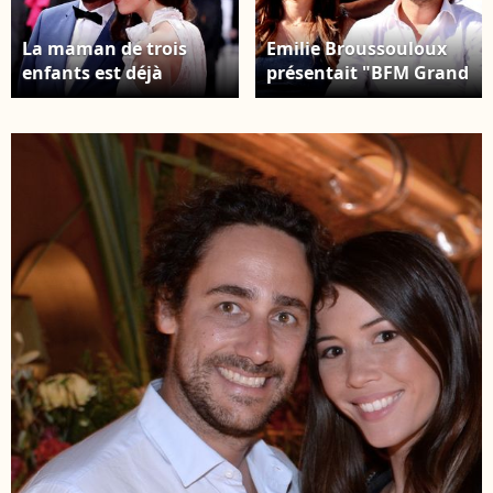
La maman de trois
Emilie Broussouloux
enfants est déjà
présentait "BFM Grand
regrettée par certains
soir" depuis septembre
Thomas Hollande et
2025 Thomas Hollande
son épouse Émilie
et son épouse Emilie
Broussouloux - Montée
Broussouloux -
des marches du film «
Célébrités dans les
R.M.N. » lors du 75e
tribunes des
Festival international
Internationaux de
du film de Cannes, le
France de tennis de
21 mai 2022. ©
Roland Garros 2024 à
Dominique Jacovides /
Paris, le 7 juin 2024. ©
Bestimage
Jacovides-
Moreau/Bestimage