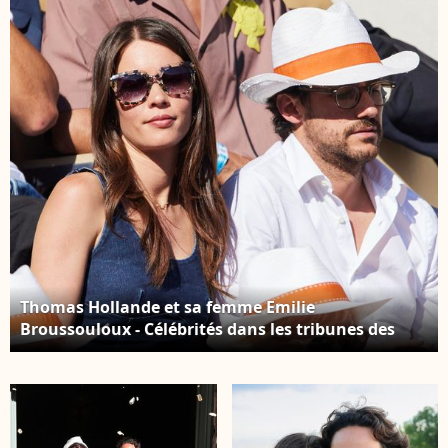
de Cannes à Cannes,
France, le 27 mai 2017.
Photo par Aurore
Marechal/Abaca
Thomas Hollande et sa femme Emilie
Broussouloux - Célébrités dans les tribunes des
Internationaux de France de tennis de Roland
Garros 2024 à Paris le 7 juin 2024. © Jacovides-
Moreau/Bestimage