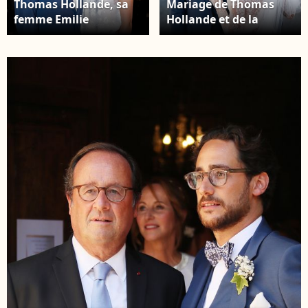
Thomas Hollande, sa
Mariage de Thomas
femme Emilie
Hollande et de la
Broussouloux - Montée
journaliste Emilie
des marches du film
Broussouloux l'église
"R.M.N." lors du 75ème
de Meyssac en Corrèze,
Festival International
près de Brive, ville
du Film de Cannes, le
d'Emiie. Le 8
21 mai 2022. © Cyril
Septembre 2018. ©
Moreau / Bestimage
Patrick Bernard-
Guillaume Collet /
Bestimage