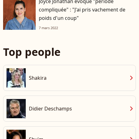
Joyce Jonathan évoque "période
compliquée" : "J'ai pris vachement de
poids d'un coup"
7 mars 2022
Top people
chevron_right
Shakira
chevron_right
Didier Deschamps