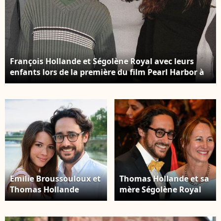
François Hollande et Ségolène Royal avec leurs
enfants lors de la première du film Pearl Harbor à
Paris, France, le 5 juin 2001. Crédit Khayat-
Gorassini/Abaca
Emilie Broussouloux et
Thomas Hollande et sa
Thomas Hollande
mère Ségolène Royal
assistent à la soirée
assistant à la
pétanque
projection You Were