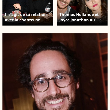
Il s'agit de sa relation
Thomas Hollande et
avec la chanteuse
Joyce Jonathan au
Joyce Jonathan, qui a
concert de Celine Dion
duré deux années, de
au POPB de Paris, le 29
2012 à 2014. Thomas
novembre 2013. ©
Hollande et Joyce
Bestimage
Jonathan au concert
de Céline Dion au
POPB de Paris, le 29
novembre 2013. ©
Bestimage