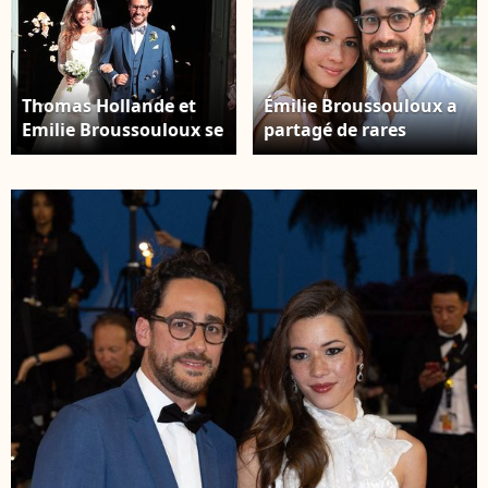
Thomas Hollande et
Émilie Broussouloux a
Emilie Broussouloux se
partagé de rares
sont mariés dans le
photos de ses trois
petit village de
enfants avec Thomas
Meyssac en Corrèze en
Hollande. Emilie
présence de leurs
Broussouloux et
parents respectifs
Thomas Hollande
François Hollande,
assistent à la soirée
Ségolène Royal ainsi
pétanque
que Mr et Mme
gastronomique à Paris
Broussouloux, le 8
Yacht Marina. Photo
septembre 2018. ©
Nasser Berzane/Abaca
Abaca