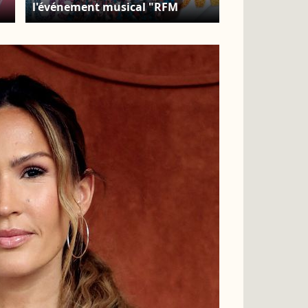
l'événement musical "RFM
Music Show" édition spéciale
de
pour les 40 ans de la célèbre
radio au Palais des Sports de
Levallois-Perret et avec le retour
des lives. © Veeren Ramsamy -
Pierre Perusseau / Bestimage