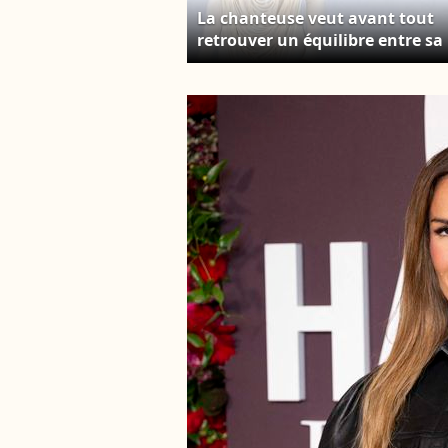
La chanteuse veut avant tout
retrouver un équilibre entre sa
carrière et sa vie personnelle.
Charlotte Gonin (Vitaa). au
photocall du défilé Stéphane
Rolland Collection Haute
Couture Automne/Hiver 2025-
2026 lors de la Fashion Week de
Paris (PFW) au théâtre des
Champs-Élysées, à Paris, France
le 8 juillet 2025. © Sebastien
Fremont/Bestimage