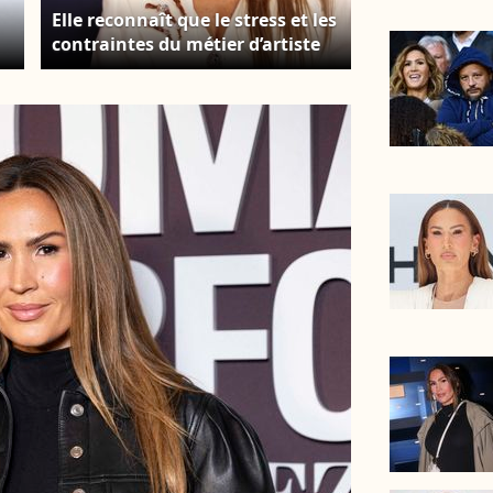
Elle reconnaît que le stress et les
contraintes du métier d’artiste
ont un impact important sur
son quotidien. Vitaa au
photocall de la 25ème cérémonie
des "NRJ Music Awards (NMA)"
au palais des Festivals et des
Congrès de Cannes, France, le 10
novembre 2023. © Dominique
,
Jacovides/Bestimage