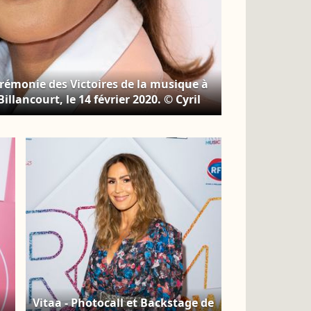
érémonie des Victoires de la musique à
llancourt, le 14 février 2020. © Cyril
Vitaa - Photocall et Backstage de