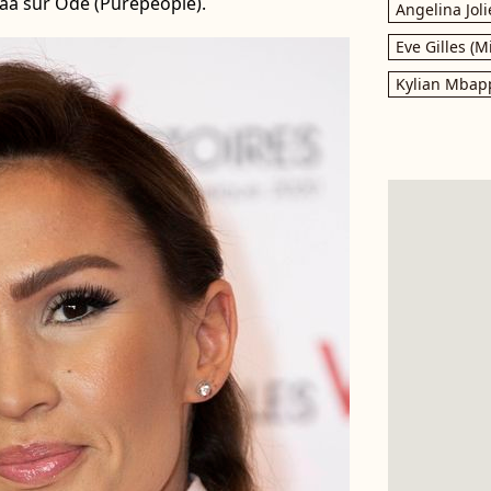
taa sur Ode (Purepeople).
Angelina Joli
Eve Gilles (M
Kylian Mbap