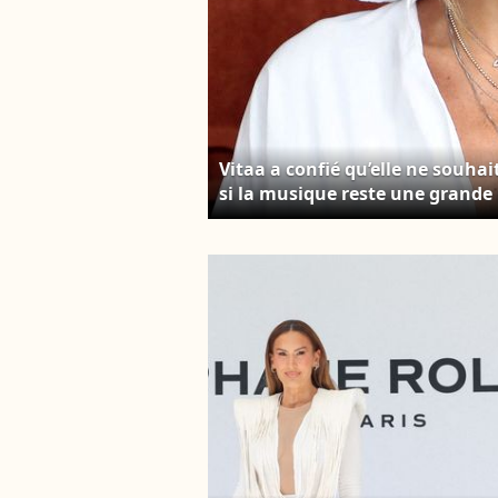
Vitaa a confié qu’elle ne souha
si la musique reste une grande 
Internationaux de France de te
Dominique Jacovides / Bestima