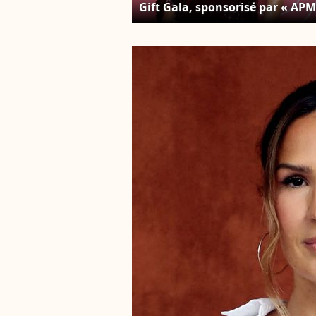
Gift Gala, sponsorisé par « APM
Monaco », organisé à Monaco,
dans la Salle Empire de l’Hôtel 
Paris. © Olivier
Huitel/Pool/Bestimage