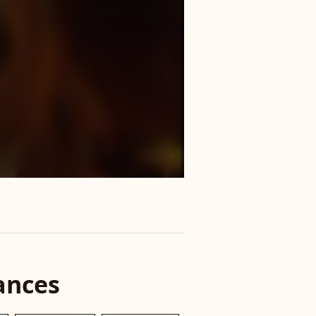
ances