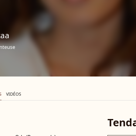
taa
nteuse
S
VIDÉOS
Tend