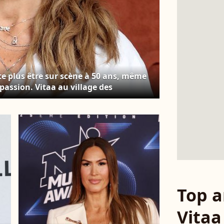
ite plus être sur scène à 50 ans, même
passion. Vitaa au village des
nnis de Roland Garros à Paris. ©
ge
Top a
Vitaa