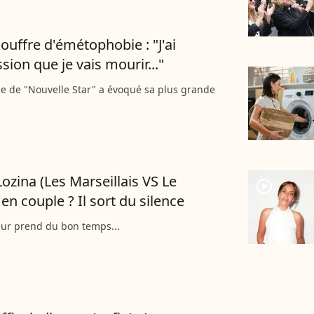
ouffre d'émétophobie : "J'ai
sion que je vais mourir..."
ce de "Nouvelle Star" a évoqué sa plus grande
Lozina (Les Marseillais VS Le
player2
) en couple ? Il sort du silence
eur prend du bon temps...