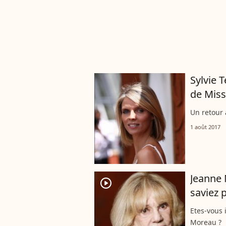
Sylvie 
de Miss
Un retour à
1 août 2017
Jeanne 
player2
saviez p
Etes-vous 
Moreau ?