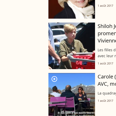
1 août 2017
Shiloh J
promen
Vivienn
Les filles 
avec leur 
1 août 2017
Carole 
player2
AVC, mo
La quadrag
1 août 2017