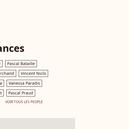
ances
e
Pascal Bataille
archand
Vincent Niclo
a
Vanessa Paradis
t
Pascal Praud
VOIR TOUS LES PEOPLE