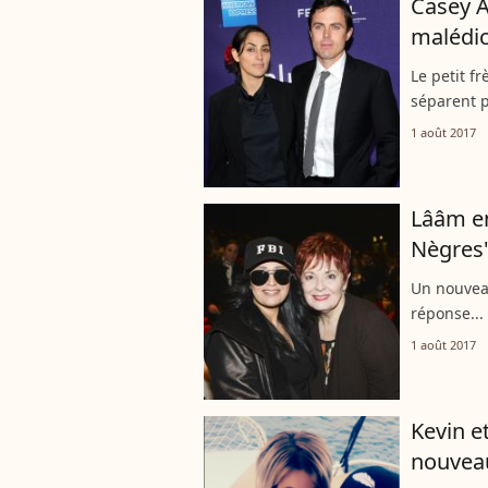
Casey Af
malédic
Le petit f
séparent p
1 août 2017
Lââm en
Nègres",
Un nouvea
réponse...
1 août 2017
Kevin et
nouveau