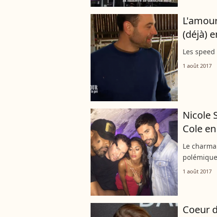
L'amour
(déjà) 
Les speed 
1 août 2017
Nicole 
Cole en
Le charman
polémique 
1 août 2017
Coeur d