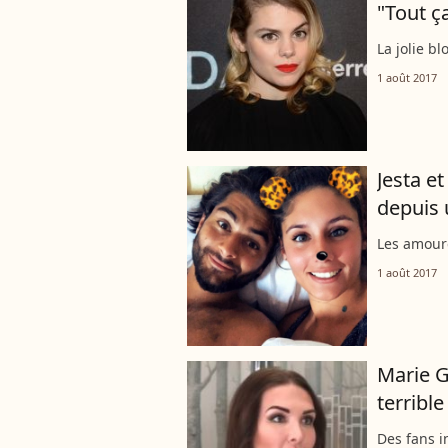
"Tout ç
La jolie b
1 août 2017
Jesta e
depuis 
Les amoure
1 août 2017
Marie G
terrible
Des fans in