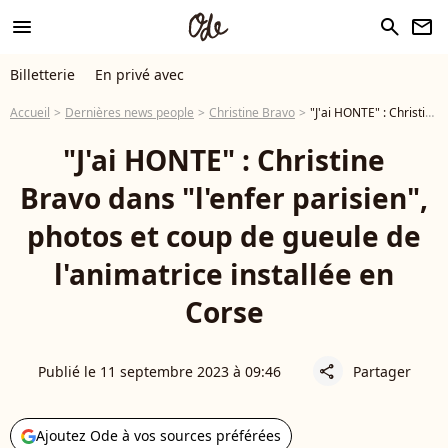
menu
search
newsletter
Billetterie
En privé avec
Accueil
Dernières news people
Christine Bravo
"J'ai HONTE" : Christine Bravo dans "l'enfer parisien", photos et coup de gueule de l'animatrice installée en Corse
"J'ai HONTE" : Christine
Bravo dans "l'enfer parisien",
photos et coup de gueule de
l'animatrice installée en
Corse
Publié le 11 septembre 2023 à 09:46
Partager
share
Ajoutez Ode à vos sources préférées