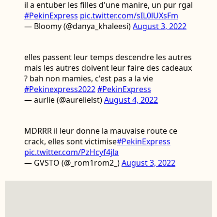
il a entuber les filles d'une manire, un pur rgal
#PekinExpress
pic.twitter.com/sIL0lUXsFm
— Bloomy (@danya_khaleesi)
August 3, 2022
elles passent leur temps descendre les autres
mais les autres doivent leur faire des cadeaux
? bah non mamies, c'est pas a la vie
#Pekinexpress2022
#PekinExpress
— aurlie (@aurelielst)
August 4, 2022
MDRRR il leur donne la mauvaise route ce
crack, elles sont victimise
#PekinExpress
pic.twitter.com/PzHcyf4jla
— GVSTO (@_rom1rom2_)
August 3, 2022