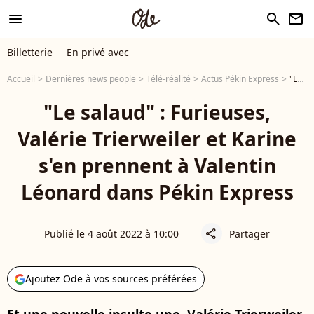
menu
search
newsletter
Billetterie
En privé avec
Accueil
Dernières news people
Télé-réalité
Actus Pékin Express
"Le salaud" : Furieuses, Valérie Trierweiler et Karine s'en prennent à Valentin Léonard dans Pékin Express
"Le salaud" : Furieuses,
Valérie Trierweiler et Karine
s'en prennent à Valentin
Léonard dans Pékin Express
Publié le 4 août 2022 à 10:00
Partager
share
Ajoutez Ode à vos sources préférées