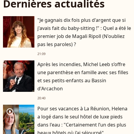
Dernières actualités
"Je gagnais dix fois plus d'argent que si
j'avais fait du baby-sitting !" : Quel a été le
premier job de Magali Ripoll (N'oubliez
pas les paroles) ?
21:09
Après les incendies, Michel Leeb s’offre
une parenthèse en famille avec ses filles
et ses petits-enfants au Bassin
d'Arcachon
20:40
Pour ses vacances à La Réunion, Helena
player2
a logé dans le seul hôtel de luxe pieds
dans l'eau : "Certainement l’un des plus
beaux hôtels où j’ai séjourné"