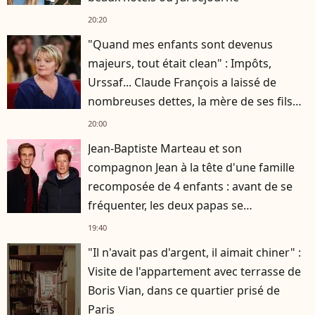
20:20
"Quand mes enfants sont devenus
majeurs, tout était clean" : Impôts,
Urssaf... Claude François a laissé de
nombreuses dettes, la mère de ses fils
s'est occupée de tout
20:00
Jean-Baptiste Marteau et son
compagnon Jean à la tête d'une famille
recomposée de 4 enfants : avant de se
fréquenter, les deux papas se
connaissaient depuis des années
19:40
"Il n'avait pas d'argent, il aimait chiner" :
Visite de l'appartement avec terrasse de
Boris Vian, dans ce quartier prisé de
Paris