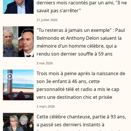
derniers mois racontés par un ami, "Il ne
savait pas s'arrêter"
21 juillet 2026
"Tu resteras à jamais un exemple" : Paul
Belmondo et Anthony Delon saluent la
mémoire d’un homme célèbre, qui a
rendu son dernier souffle à 59 ans
3 mai 2026
Trois mois à peine après la naissance de
player2
son 3e enfant à 46 ans, cette
personnalité télé et radio a mis le cap
vers une destination chic et prisée
2 mars 2026
Cette célèbre chanteuse, partie à 93 ans,
a passé ses derniers instants à