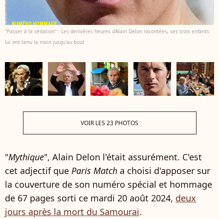
"Passer à la sédation" : Les dernières heures d'Alain Delon racontées, ses trois enfants
lui ont tenu la main jusqu'au bout
VOIR LES 23 PHOTOS
"
Mythique
", Alain Delon l'était assurément. C'est
cet adjectif que
Paris Match
a choisi d'apposer sur
la couverture de son numéro spécial et hommage
de 67 pages sorti ce mardi 20 août 2024,
deux
jours après la mort du Samouraï
.