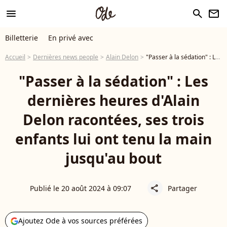
menu
search
newsletter
Billetterie
En privé avec
Accueil
Dernières news people
Alain Delon
"Passer à la sédation" : Les dernières heures d'Alain Delon racontées, ses trois enfants lui ont tenu la main jusqu'au bout
"Passer à la sédation" : Les
dernières heures d'Alain
Delon racontées, ses trois
enfants lui ont tenu la main
jusqu'au bout
Publié le 20 août 2024 à 09:07
Partager
share
Ajoutez Ode à vos sources préférées