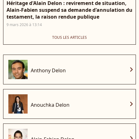
Héritage d'Alain Delon : revirement de situation,
Alain-Fabien suspend sa demande d'annulation du
testament, la raison rendue publique
9 mars 2026 à 13:14
TOUS LES ARTICLES
chevron_right
Anthony Delon
chevron_right
Anouchka Delon
chevron_right