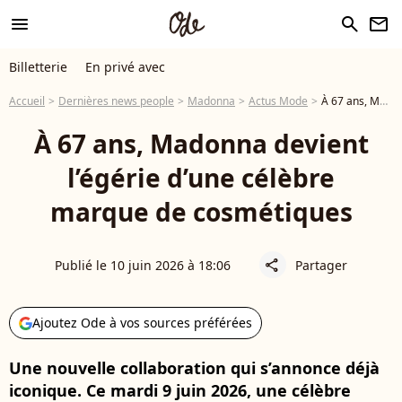
menu
search
newsletter
Billetterie
En privé avec
Accueil
Dernières news people
Madonna
Actus Mode
À 67 ans, Madonna devient l’égérie d’une célèbre marque de cosmétiques
À 67 ans, Madonna devient
l’égérie d’une célèbre
marque de cosmétiques
Publié le 10 juin 2026 à 18:06
Partager
share
Ajoutez Ode à vos sources préférées
Une nouvelle collaboration qui s’annonce déjà
iconique. Ce mardi 9 juin 2026, une célèbre