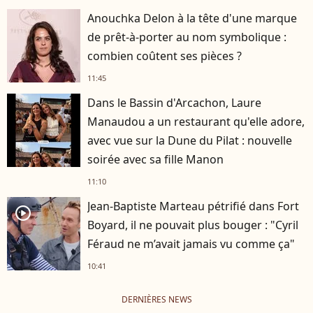
Anouchka Delon à la tête d'une marque
de prêt-à-porter au nom symbolique :
combien coûtent ses pièces ?
11:45
Dans le Bassin d'Arcachon, Laure
Manaudou a un restaurant qu'elle adore,
avec vue sur la Dune du Pilat : nouvelle
soirée avec sa fille Manon
11:10
Jean-Baptiste Marteau pétrifié dans Fort
player2
Boyard, il ne pouvait plus bouger : "Cyril
Féraud ne m’avait jamais vu comme ça"
10:41
DERNIÈRES NEWS