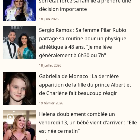
son état force sa famille à prendre une
décision importante
18 juin 2026
Sergio Ramos : Sa femme Pilar Rubio
partage sa routine pour un physique
athlétique à 48 ans, "Je me lève
généralement à 6h30 ou 7h"
18 juillet 2026
Gabriella de Monaco : La dernière
apparition de la fille du prince Albert et
de Charlène fait beaucoup réagir
19 février 2026
Helena doublement comblée un
player2
vendredi 13, un bébé vient d'arriver : "Elle
est née ce matin"