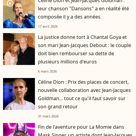
Céline Dion et Jean-Jacques Goldman :
player2
leur chanson "Dansons" a en réalité été
composée il y a des années
17 avril 2026
La justice donne tort à Chantal Goya et
son mari Jean-Jacques Debout : le couple
doit bien rembourser sa dette de
plusieurs millions d'euros
6 mars 2026
Céline Dion : Prix des places de concert,
nouvelle collaboration avec Jean-Jacques
Goldman... tout ce qu'il faut savoir sur
son grand retour
31 mars 2026
Fin de l'aventure pour La Momie dans
Mask Singer, un artiste dont Jean-Jacques