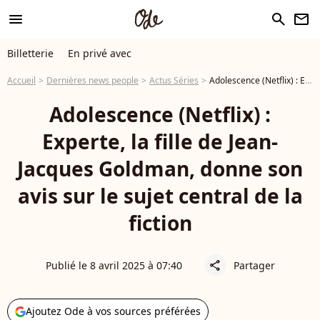
menu
search
newsletter
Billetterie
En privé avec
Accueil
Dernières news people
Actus Séries
Adolescence (Netflix) : Experte, la fille de Jean-Jacques Goldman, donne son avis sur le sujet central de la fiction
Adolescence (Netflix) :
Experte, la fille de Jean-
Jacques Goldman, donne son
avis sur le sujet central de la
fiction
Publié le 8 avril 2025 à 07:40
Partager
share
Ajoutez Ode à vos sources préférées