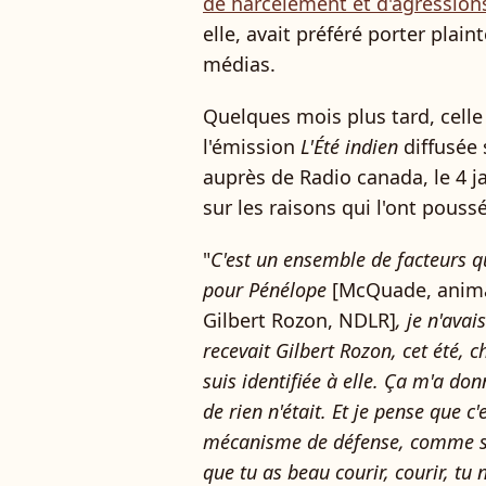
de harcèlement et d'agression
elle, avait préféré porter plain
médias.
Quelques mois plus tard, cell
l'émission
L'Été indien
diffusée 
auprès de Radio canada, le 4 ja
sur les raisons qui l'ont poussé
"
C'est un ensemble de facteurs qu
pour Pénélope
[McQuade, animat
Gilbert Rozon, NDLR]
, je n'avai
recevait Gilbert Rozon, cet été, c
suis identifiée à elle. Ça m'a do
de rien n'était. Et je pense que c'
mécanisme de défense, comme si d
que tu as beau courir, courir, tu