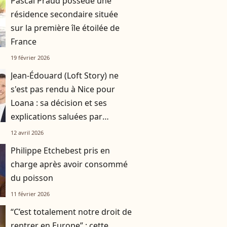
Pascal Praud possède une
résidence secondaire située
sur la première île étoilée de
France
19 février 2026
Jean-Édouard (Loft Story) ne
s'est pas rendu à Nice pour
Loana : sa décision et ses
explications saluées par
Laurent Ruquier
12 avril 2026
Philippe Etchebest pris en
charge après avoir consommé
du poisson
11 février 2026
“C’est totalement notre droit de
rentrer en Europe” : cette