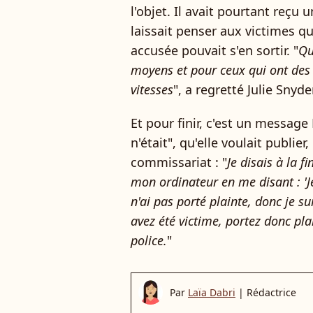
l'objet. Il avait pourtant reçu 
laissait penser aux victimes q
accusée pouvait s'en sortir. "
Qu
moyens et pour ceux qui ont des 
vitesses
", a regretté Julie Snyder
Et pour finir, c'est un messag
n'était", qu'elle voulait publier
commissariat : "
Je disais à la f
mon ordinateur en me disant : 'J
n'ai pas porté plainte, donc je su
avez été victime, portez donc plai
police.
"
Par
Laïa Dabri
|
Rédactrice