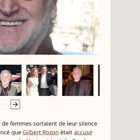
rrow_left
arrow_right
e de femmes sortaient de leur silence
oncé que
Gilbert Rozon
était
accusé