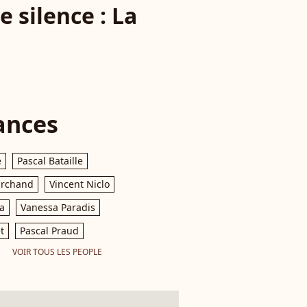
e silence : La
ances
e
Pascal Bataille
archand
Vincent Niclo
a
Vanessa Paradis
t
Pascal Praud
VOIR TOUS LES PEOPLE