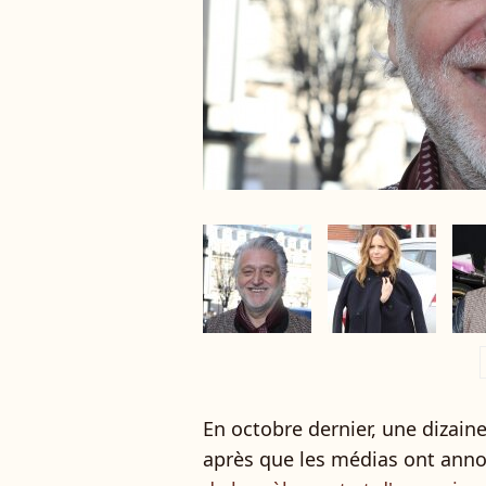
a
En octobre dernier, une dizain
après que les médias ont ann