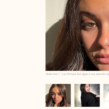
"Aidez-moi !" : Lou Pernaut fait appel à ses abonnés a