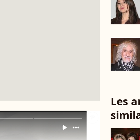
Les a
simil