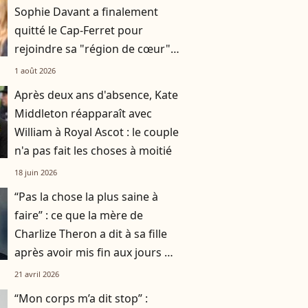
Sophie Davant a finalement
quitté le Cap-Ferret pour
rejoindre sa "région de cœur",
à plus de 600 km
1 août 2026
Après deux ans d'absence, Kate
Middleton réapparaît avec
William à Royal Ascot : le couple
n'a pas fait les choses à moitié
18 juin 2026
“Pas la chose la plus saine à
faire” : ce que la mère de
Charlize Theron a dit à sa fille
après avoir mis fin aux jours de
son père
21 avril 2026
“Mon corps m’a dit stop” :