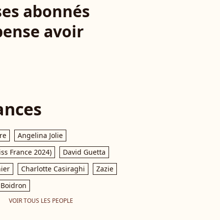
 ses abonnés
pense avoir
ances
re
Angelina Jolie
iss France 2024)
David Guetta
ier
Charlotte Casiraghi
Zazie
Boidron
VOIR TOUS LES PEOPLE