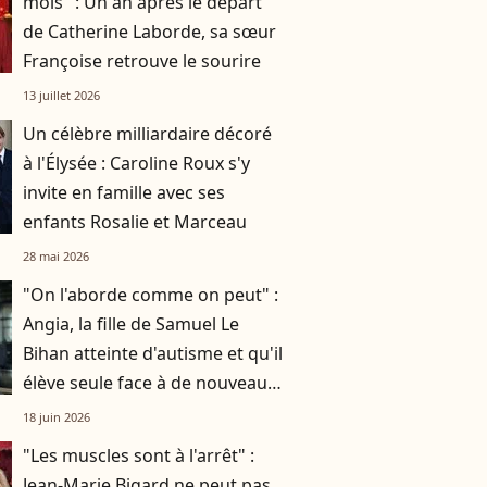
mois" : Un an après le départ
de Catherine Laborde, sa sœur
Françoise retrouve le sourire
13 juillet 2026
Un célèbre milliardaire décoré
à l'Élysée : Caroline Roux s'y
invite en famille avec ses
enfants Rosalie et Marceau
28 mai 2026
"On l'aborde comme on peut" :
Angia, la fille de Samuel Le
Bihan atteinte d'autisme et qu'il
élève seule face à de nouveaux
défis
18 juin 2026
"Les muscles sont à l'arrêt" :
Jean-Marie Bigard ne peut pas