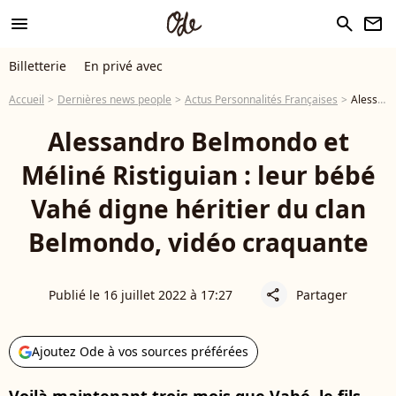
menu
search
newsletter
Billetterie
En privé avec
Accueil
Dernières news people
Actus Personnalités Françaises
Alessandro Belmondo et Méliné Ristiguian : leur bébé Vahé digne héritier du clan Belmondo, vidéo craquante
Alessandro Belmondo et
Méliné Ristiguian : leur bébé
Vahé digne héritier du clan
Belmondo, vidéo craquante
Publié le 16 juillet 2022 à 17:27
Partager
share
Ajoutez Ode à vos sources préférées