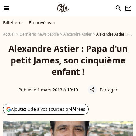
menu
search
newsletter
Billetterie
En privé avec
Accueil
Dernières news people
Alexandre Astier
Alexandre Astier : Papa d'un petit James, son cinquième enfant !
Alexandre Astier : Papa d'un
petit James, son cinquième
enfant !
Publié le 1 mars 2013 à 19:10
Partager
share
Ajoutez Ode à vos sources préférées