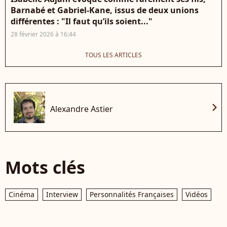
Barnabé et Gabriel-Kane, issus de deux unions
différentes : "Il faut qu’ils soient..."
28 février 2026 à 16:44
TOUS LES ARTICLES
chevron_right
Alexandre Astier
Mots clés
Cinéma
Interview
Personnalités Françaises
Vidéos