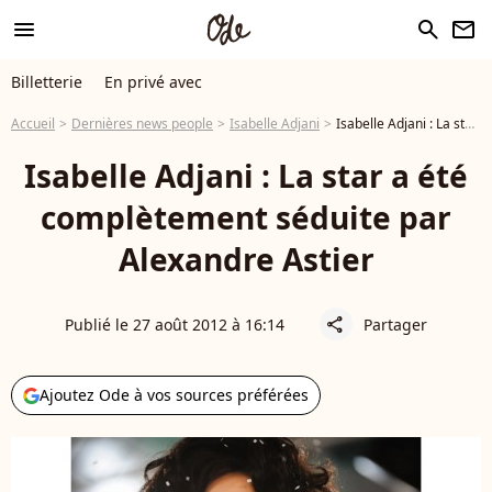
menu
search
newsletter
Billetterie
En privé avec
Accueil
Dernières news people
Isabelle Adjani
Isabelle Adjani : La star a été complètement séduite par Alexandre Astier
Isabelle Adjani : La star a été
complètement séduite par
Alexandre Astier
Publié le 27 août 2012 à 16:14
Partager
share
Ajoutez Ode à vos sources préférées