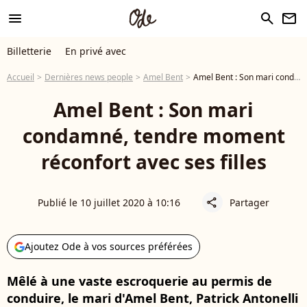
menu
search
newsletter
Billetterie
En privé avec
Accueil
Dernières news people
Amel Bent
Amel Bent : Son mari condamné, tendre moment réconfort avec ses filles
Amel Bent : Son mari
condamné, tendre moment
réconfort avec ses filles
Publié le 10 juillet 2020 à 10:16
Partager
share
Ajoutez Ode à vos sources préférées
Mêlé à une vaste escroquerie au permis de
conduire, le mari d'Amel Bent, Patrick Antonelli