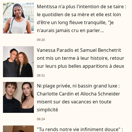
Mentissa n'a plus l'intention de se taire :
le quotidien de sa mère et elle est loin
d'être un long fleuve tranquille, "Je
n'aurais jamais cru en parler
publiquement"
09:20
Vanessa Paradis et Samuel Benchetrit
ont mis un terme à leur histoire, retour
sur leurs plus belles apparitions à deux
08:52
Ni plage privée, ni bassin grand luxe :
Charlotte Cardin et Aliocha Schneider
misent sur des vacances en toute
simplicité
08:24
"Tu rends notre vie infiniment douce" :