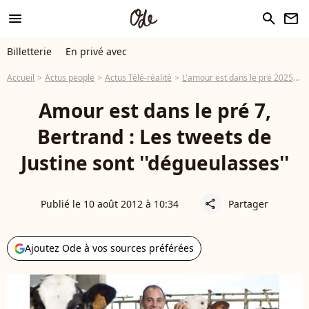
menu
search
newsletter
Billetterie
En privé avec
Accueil
Actus people
Actus Télé-réalité
L'amour est dans le pré 2025
A
Amour est dans le pré 7,
Bertrand : Les tweets de
Justine sont ''dégueulasses''
Publié le 10 août 2012 à 10:34
Partager
share
Ajoutez Ode à vos sources préférées