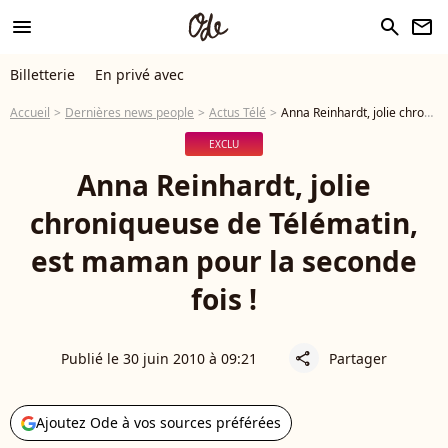
menu
search
newsletter
Billetterie
En privé avec
Accueil
Dernières news people
Actus Télé
Anna Reinhardt, jolie chroniqueuse de Télématin, est maman pour la seconde fois !
EXCLU
Anna Reinhardt, jolie
chroniqueuse de Télématin,
est maman pour la seconde
fois !
Publié le 30 juin 2010 à 09:21
Partager
share
Ajoutez Ode à vos sources préférées