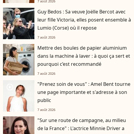
7 août 2026
Guy Bedos : Sa veuve Joëlle Bercot avec
leur fille Victoria, elles posent ensemble à
Lumio (Corse) où il repose
7 août 2026
Mettre des boules de papier aluminium
dans la machine à laver : à quoi ça sert et
pourquoi c’est recommandé
7 août 2026
"Prenez soin de vous" : Amel Bent tourne
player2
une page importante et s'adresse à son
public
7 août 2026
"Sur une route de campagne, au milieu
de la France" : L'actrice Minnie Driver a