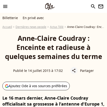
menu
search
newsletter
Billetterie
En privé avec
Accueil
Dernières news people
Actus Télé
Anne-Claire Coudray : Enceinte et radieuse à quelques semaines du terme
Anne-Claire Coudray :
Enceinte et radieuse à
quelques semaines du terme
Publié le 14 juillet 2015 à 17:02
Partager
share
Ajoutez Ode à vos sources préférées
Le 16 mars dernier, Anne-Claire Coudray
officialisait sa grossesse à l'antenne d'Europe 1,