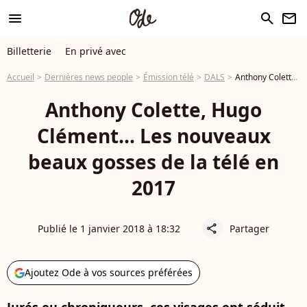
menu
search
newsletter
Billetterie
En privé avec
Accueil
Dernières news people
Émission télé
DALS
Anthony Colette, Hugo Clément... Les nouveaux beaux gosses de la télé en 2017
Anthony Colette, Hugo
Clément... Les nouveaux
beaux gosses de la télé en
2017
Publié le 1 janvier 2018 à 18:32
Partager
share
Ajoutez Ode à vos sources préférées