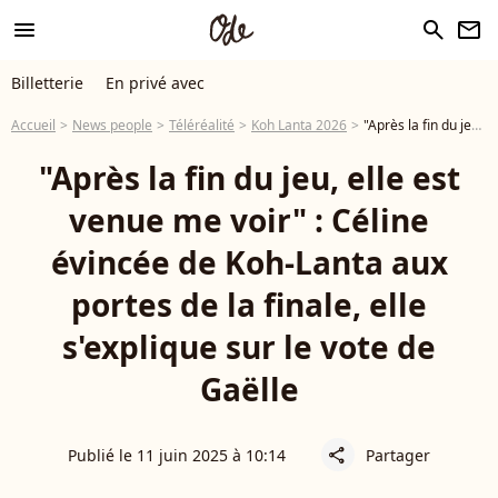
menu
search
newsletter
Billetterie
En privé avec
Accueil
News people
Téléréalité
Koh Lanta 2026
"Après la fin du jeu, elle est venue me voir" : Céline évincée de Koh-Lanta aux portes de la finale, elle s'explique sur le vote de Gaëlle
"Après la fin du jeu, elle est
venue me voir" : Céline
évincée de Koh-Lanta aux
portes de la finale, elle
s'explique sur le vote de
Gaëlle
Publié le 11 juin 2025 à 10:14
Partager
share