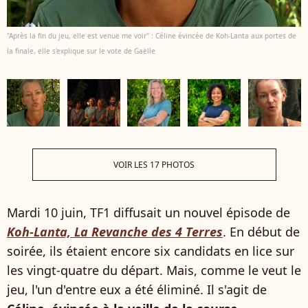
"Après la fin du jeu, elle est venue me voir" : Céline évincée de Koh-Lanta aux portes de
la finale, elle s'explique sur le vote de Gaëlle
VOIR LES 17 PHOTOS
Mardi 10 juin, TF1 diffusait un nouvel épisode de
Koh-Lanta, La Revanche des 4 Terres
. En début de
soirée, ils étaient encore six candidats en lice sur
les vingt-quatre du départ. Mais, comme le veut le
jeu, l'un d'entre eux a été éliminé. Il s'agit de